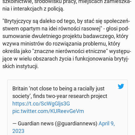
szkol­nic­twie, śro­do­wi­sku pracy, miej­scach za­miesz­ka­
nia i in­te­rak­cjach z policją.
"Bry­tyj­czy­cy są daleko od tego, by stać się spo­łe­czeń­
stwem opartym na idei rów­no­ści rasowej" - głosi pod­
su­mo­wa­nie dwu­let­nie­go pro­jek­tu ba­daw­cze­go, który
wzywa mi­ni­strów do roz­wią­za­nia pro­ble­mu, który
określa jako "znaczne nie­rów­no­ści et­nicz­ne" wy­stę­pu­
ją­ce w wielu ob­sza­rach życia i funk­cjo­no­wa­nia bry­tyj­
skich in­sty­tu­cji.
Britain ‘not close to being a ra­cial­ly just
society’, finds two-year re­se­arch project
https://t.co/ScWg­Gljs3G
pic.twitter.com/KU­Re­evGeVm
— Gu­ar­dian news (@gu­ar­dian­news)
April 9,
2023