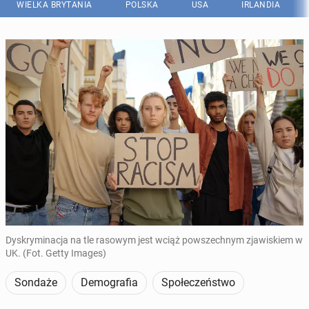
WIELKA BRYTANIA
POLSKA
USA
IRLANDIA
Dyskryminacja na tle rasowym jest wciąż powszechnym zjawiskiem w
UK. (Fot. Getty Images)
Sondaże
Demografia
Społeczeństwo