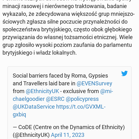
mi­na­cji rasowej i nie­rów­ne­go trak­to­wa­nia, badanie
wy­ka­za­ło, że zde­cy­do­wa­na więk­szość grup mniej­szo­
ścio­wych zgłasza silne po­czu­cie przy­na­leż­no­ści do
spo­łe­czeń­stwa bry­tyj­skie­go, często obok głę­bo­kie­go
przy­wią­za­nia do własnej toż­sa­mo­ści et­nicz­nej. Wiele
grup zgło­si­ło wysoki poziom za­ufa­nia do par­la­men­tu
bry­tyj­skie­go i władz lo­kal­nych.
Social bar­riers faced by Roma, Gypsies
and Tra­vel­lers laid bare in
@EVEN­Su­rvey
from
@Eth­ni­ci­ty­UK
- exc­lu­si­ve from
@mi­
cha­el­go­odier
@ESRC
@po­li­cy­press
@UKDa­ta­Se­rvi­ce
https://t.co/GVXML­
gxbiq
— CoDE (Centre on the Dy­na­mics of Eth­ni­ci­ty)
(@Eth­ni­ci­ty­UK)
April 11, 2023