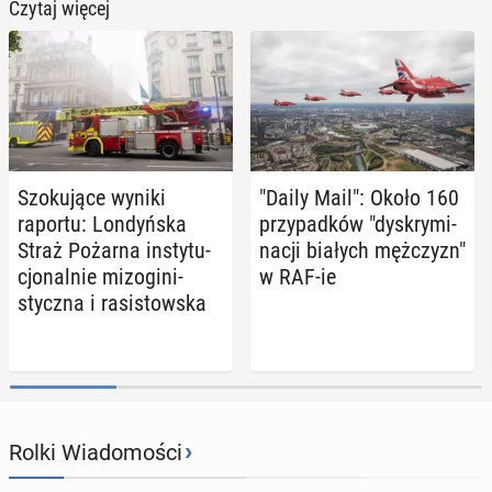
Czytaj więcej
Szo­ku­ją­ce wyniki
"Daily Mail": Około 160
raportu: Lon­dyń­ska
przy­pad­ków "dys­kry­mi­
Straż Pożarna in­sty­tu­
na­cji białych męż­czyzn"
cjo­nal­nie mi­zo­gi­ni­
w RAF-ie
stycz­na i ra­si­stow­ska
›
Rolki Wiadomości