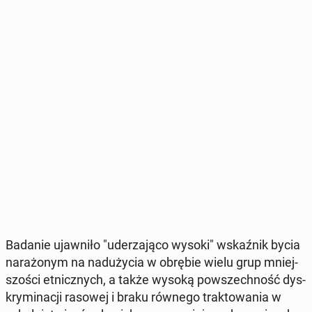
Badanie ujaw­ni­ło "ude­rza­ją­co wysoki" wskaź­nik bycia
na­ra­żo­nym na nad­uży­cia w obrębie wielu grup mniej­
szo­ści et­nicz­nych, a także wysoką po­wszech­ność dys­
kry­mi­na­cji rasowej i braku równego trak­to­wa­nia w