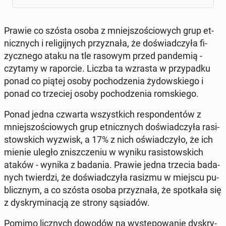
Prawie co szósta osoba z mniej­szo­ścio­wych grup et­
nicz­nych i re­li­gij­nych przy­zna­ła, że do­świad­czy­ła fi­
zycz­ne­go ataku na tle rasowym przed pan­de­mią -
czytamy w ra­por­cie. Liczba ta wzrasta w przy­pad­ku
ponad co piątej osoby po­cho­dze­nia ży­dow­skie­go i
ponad co trze­ciej osoby po­cho­dze­nia rom­skie­go.
Ponad jedna czwarta wszyst­kich re­spon­den­tów z
mniej­szo­ścio­wych grup et­nicz­nych do­świad­czy­ła ra­si­
stow­skich wyzwisk, a 17% z nich oświad­czy­ło, że ich
mienie uległo znisz­cze­niu w wyniku ra­si­stow­skich
ataków - wynika z badania. Prawie jedna trzecia ba­da­
nych twier­dzi, że do­świad­czy­ła rasizmu w miejscu pu­
blicz­nym, a co szósta osoba przy­zna­ła, że spo­tka­ła się
z dys­kry­mi­na­cją ze strony są­sia­dów.
Pomimo licz­nych dowodów na wy­stę­po­wa­nie dys­kry­