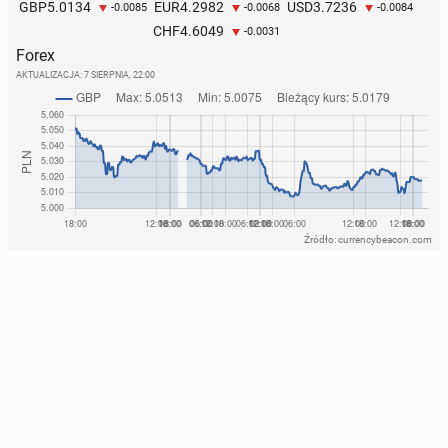
5.0134
4.2982
3.7236
GBP
EUR
USD
-0.0085
-0.0068
-0.0084
4.6049
CHF
-0.0031
Forex
AKTUALIZACJA:
7 SIERPNIA, 22:00
Źródło: currencybeacon.com