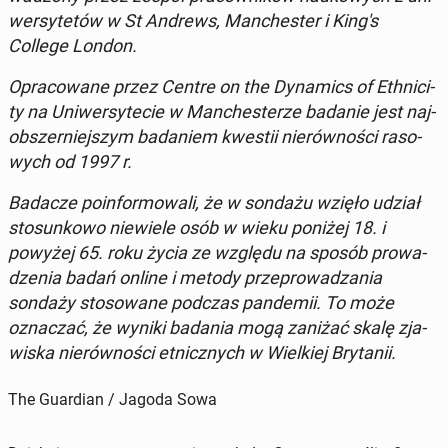
wer­sy­te­tów w St Andrews, Man­che­ster i King's
College London.
Opra­co­wa­ne przez Centre on the Dy­na­mics of Eth­ni­ci­
ty na Uni­wer­sy­te­cie w Man­che­ste­rze badanie jest naj­
ob­szer­niej­szym ba­da­niem kwestii nie­rów­no­ści ra­so­
wych od 1997 r.
Badacze po­in­for­mo­wa­li, że w sondażu wzięło udział
sto­sun­ko­wo nie­wie­le osób w wieku poniżej 18. i
powyżej 65. roku życia ze względu na sposób pro­wa­
dze­nia badań online i metody prze­pro­wa­dza­nia
sondaży sto­so­wa­ne podczas pan­de­mii. To może
ozna­czać, że wyniki badania mogą zaniżać skalę zja­
wi­ska nie­rów­no­ści et­nicz­nych w Wiel­kiej Bry­ta­nii.
The Guardian / Jagoda Sowa