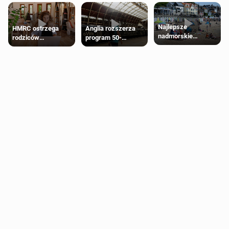
Najlepsze
HMRC ostrzega
Anglia rozszerza
nadmorskie
rodziców
program 50-
miasteczko blisko
pobierających Child
procentowych
Londynu
Benefit. Mogą być
zniżek kolejowych
zobowiązani do
na 18-latków
zwrotu zasiłku