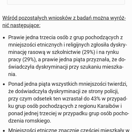
Wśród po­zo­sta­łych wnio­sków z badań można wy­róż­
nić na­stę­pu­ją­ce:
Prawie jedna trzecia osób z grup po­cho­dzą­cych z
mniej­szo­ści et­nicz­nych i re­li­gij­nych zgło­si­ła dys­kry­
mi­na­cję rasową w szkol­nic­twie (29%) i na rynku
pracy (29%), a prawie jedna piąta przy­zna­ła, że do­
świad­czy­ła dys­kry­mi­na­cji przy szu­ka­niu miesz­ka­
nia.
Ponad jedna piąta wszyst­kich mniej­szo­ści twier­dzi,
że do­świad­czy­ła dys­kry­mi­na­cji ze strony policji,
przy czym odsetek ten wzra­stał do 43% w przy­pad­
ku grup osób po­cho­dzą­cych z regionu Ka­ra­ibów i
ponad jednej trze­ciej w przy­pad­ku grup osób po­cho­
dze­nia rom­skie­go.
Mniej­szo­ści et­nicz­ne znacz­nie czę­ściej miesz­ka­ły w