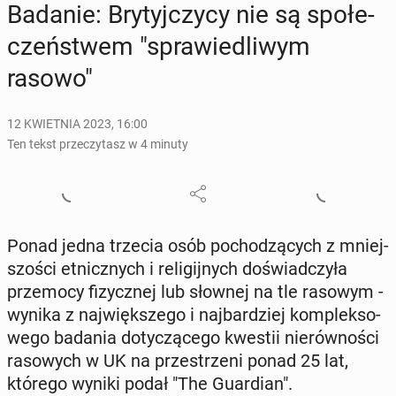
Badanie: Bry­tyj­czy­cy nie są spo­łe­
czeń­stwem "spra­wie­dli­wym
rasowo"
12 KWIETNIA 2023, 16:00
Ten tekst przeczytasz w 4 minuty
Ponad jedna trzecia osób po­cho­dzą­cych z mniej­
szo­ści et­nicz­nych i re­li­gij­nych do­świad­czy­ła
prze­mo­cy fi­zycz­nej lub słownej na tle rasowym -
wynika z naj­więk­sze­go i naj­bar­dziej kom­plek­so­
we­go badania do­ty­czą­ce­go kwestii nie­rów­no­ści
ra­so­wych w UK na prze­strze­ni ponad 25 lat,
którego wyniki podał "The Gu­ar­dian".