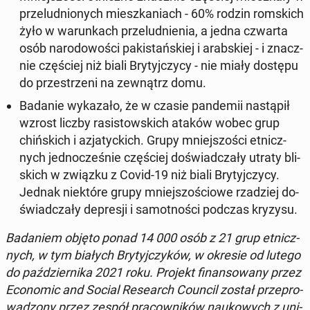
prze­lud­nio­nych miesz­ka­niach - 60% rodzin rom­skich
żyło w wa­run­kach prze­lud­nie­nia, a jedna czwarta
osób na­ro­do­wo­ści pa­ki­stań­skiej i arab­skiej - i znacz­
nie czę­ściej niż biali Bry­tyj­czy­cy - nie miały dostępu
do prze­strze­ni na ze­wnątrz domu.
Badanie wy­ka­za­ło, że w czasie pan­de­mii na­stą­pił
wzrost liczby ra­si­stow­skich ataków wobec grup
chiń­skich i azja­tyc­kich. Grupy mniej­szo­ści et­nicz­
nych jed­no­cze­śnie czę­ściej do­świad­cza­ły utraty bli­
skich w związku z Covid-19 niż biali Bry­tyj­czy­cy.
Jednak nie­któ­re grupy mniej­szo­ścio­we rza­dziej do­
świad­cza­ły de­pre­sji i sa­mot­no­ści podczas kryzysu.
Ba­da­niem objęto ponad 14 000 osób z 21 grup et­nicz­
nych, w tym białych Bry­tyj­czy­ków, w okresie od lutego
do paź­dzier­ni­ka 2021 roku. Projekt fi­nan­so­wa­ny przez
Eco­no­mic and Social Re­se­arch Council został prze­pro­
wa­dzo­ny przez zespół pra­cow­ni­ków na­uko­wych z uni­