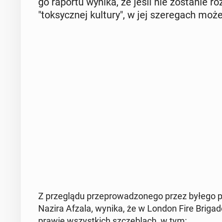
go raportu wynika, że jeśli nie zo­sta­nie roz
"tok­sycz­nej kultury", w jej sze­re­gach może
Z prze­glą­du prze­pro­wa­dzo­ne­go przez byłego pro­
Nazira Afzala, wynika, że w London Fire Brigade 
prawie wszyst­kich szcze­blach, w tym: