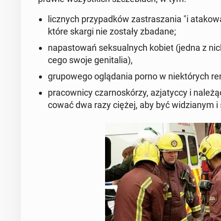
licz­nych przy­pad­ków za­stra­sza­nia "i ata­ko­w
któ­re skargi nie zostały zbadane;
na­pa­sto­wań sek­su­al­nych kobiet (jedna z ni
ce­go swoje ge­ni­ta­lia),
gru­po­we­go oglą­da­nia porno w nie­któ­rych re
pra­cow­ni­cy czar­no­skó­rzy, azja­tyc­cy i na­le
co­wać dwa razy ciężej, aby być wi­dzia­nym 