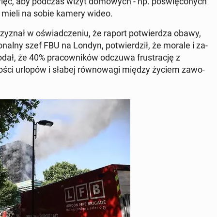
więc, aby podczas wizyt do­mo­wych - np. po­świę­co­nych
cy mieli na sobie kamery wideo.
y­znał w oświad­cze­niu, że raport po­twier­dza obawy,
io­nal­ny szef FBU na Londyn, po­twier­dził, że morale i za­
Dodał, że 40% pra­cow­ni­ków odczuwa fru­stra­cję z
no­ści urlopów i słabej rów­no­wa­gi między życiem za­wo­