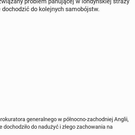
­wią­za­ny problem pa­nu­ją­cej w lon­dyń­skiej straży
 do­cho­dzić do ko­lej­nych sa­mo­bójstw.
ku­ra­to­ra ge­ne­ral­ne­go w pół­noc­no-za­chod­niej Anglii,
do­cho­dzi­ło do nadużyć i złego za­cho­wa­nia na