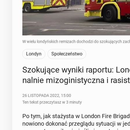
W wielu londyńskich remizach dochodzi do szokujących zac
Londyn
Społeczeństwo
Szo­ku­ją­ce wyniki raportu: Lon­
nal­nie mi­zo­gi­ni­stycz­na i ra­si­
26 LISTOPADA 2022, 15:00
Ten tekst przeczytasz w 3 minuty
Po tym, jak sta­ży­sta w London Fire Brigade
no­wio­no dokonać prze­glą­du sy­tu­acji w je