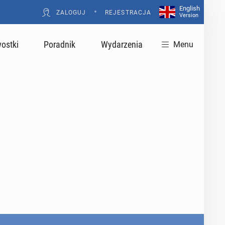
English
•
ZALOGUJ
REJESTRACJA
Version
ostki
Poradnik
Wydarzenia
Menu