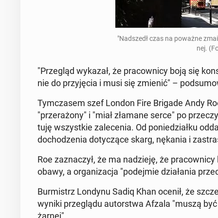
"Nad­szedł czas na poważne zmainy"
nej. (F
"Prze­gląd wykazał, że pra­cow­ni­cy boją się kon­s
nie do przy­ję­cia i musi się zmienić" – pod­su­m
Tym­cza­sem szef London Fire Brigade Andy Roe 
"prze­ra­żo­ny" i "miał złamane serce" po prze­czy­
tu­ję wszyst­kie za­le­ce­nia. Od po­nie­dział­ku od
do­cho­dze­nia do­ty­czą­ce skarg, nękania i za­stra
Roe za­zna­czył, że ma na­dzie­ję, że pra­cow­ni
obawy, a or­ga­ni­za­cja "po­dej­mie dzia­ła­nia prze
Bur­mistrz Londynu Sadiq Khan ocenił, że szcze­gó­ły
wyniki prze­glą­du au­tor­stwa Afzala "muszą być
żar­nej".