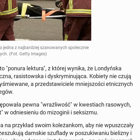
 jedna z naj­bar­dziej sza­no­wa­nych spo­łecz­nie
wych. (Fot. Getty Images)
to "ponura lektura", z której wynika, że Lon­dyń­ska
ycz­na, ra­si­stow­ska i dys­kry­mi­nu­ją­ca. Kobiety nie czują
­śmie­wa­ne, a przed­sta­wi­cie­le mniej­szo­ści et­nicz­nych
legów.
­po­wa­ła pewna "wraż­li­wość" w kwe­stiach ra­so­wych,
 w od­nie­sie­niu do mi­zo­gi­nii i sek­si­zmu.
­ła na przy­kład swoim ko­le­żan­kom, aby nie wpusz­cza­ły
szu­ku­ją damskie szu­fla­dy w po­szu­ki­wa­niu bie­li­zny i