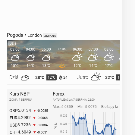
Pogoda
•
London
ZMIANA
Dziś
03:00
04:00
05:00
05:35
06:00
07:00
08:00
09:00
15°C
14°C
13°C
12°C
14°C
17°C
21°C
Dziś
Jutro
28°C
32°C
12°C
14°C
24
Kurs NBP
Forex
Z DNIA: 7 SIERPNIA
AKTUALIZACJA:
7 SIERPNIA, 22:00
5.0134
GBP
-0.0085
4.2982
EUR
-0.0068
3.7236
USD
-0.0084
4.6049
CHF
-0.0031