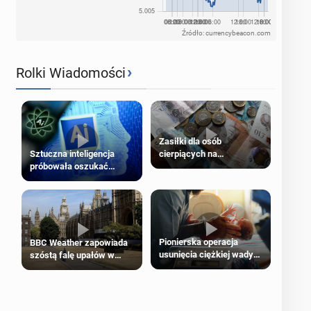
Źródło: currencybeacon.com
›
Rolki Wiadomości
Zasiłki dla osób
cierpiących na
Sztuczna inteligencja
schorzenia psychiczne
próbowała oszukać
człowieka
Pionierska operacja
BBC Weather zapowiada
usunięcia ciężkiej wady
szóstą falę upałów w
wrodzonej płodu w łonie
Londynie
matki