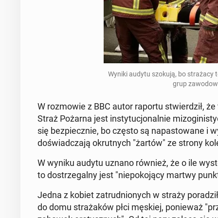
Wyniki audytu szokują, bo stra­ża­cy to
grup za­wo­do­
W roz­mo­wie z BBC autor raportu stwier­dził, że 
Straż Pożarna jest in­sty­tu­cjo­nal­nie mi­zo­gi­ni­st
się bez­piecz­nie, bo często są na­pa­sto­wa­ne i wy
do­świad­cza­ją okrut­nych "żartów" ze strony ko
W wyniku audytu uznano również, że o ile wy­stę
to do­strze­gal­ny jest "nie­po­ko­ją­cy martwy punkt"
Jedna z kobiet za­trud­nio­nych w straży po­ra­dzi
do ​​domu stra­ża­ków płci męskiej, po­nie­waż "prze­