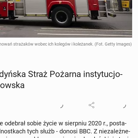
howań strażaków wobec ich kolegów i koleżanek. (Fot. Getty Images)
dyń­ska Straż Pożarna in­sty­tu­cjo­
stow­ska
 odebrał sobie życie w sierp­niu 2020 r., po­sta­
d­nost­kach tych służb - donosi BBC. Z nie­za­leż­ne­