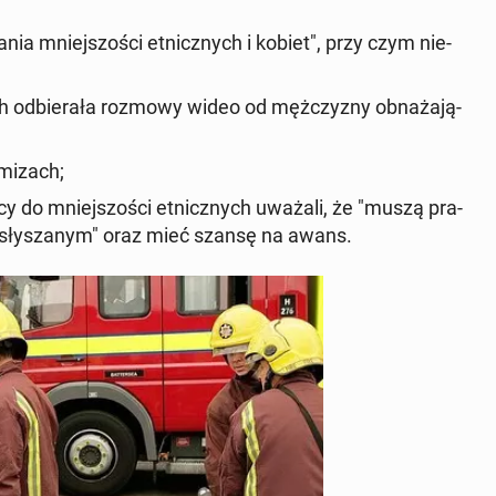
a­nia mniej­szo­ści et­nicz­nych i kobiet", przy czym nie­
ch od­bie­ra­ła rozmowy wideo od męż­czy­zny ob­na­ża­ją­
­mi­zach;
­żą­cy do mniej­szo­ści et­nicz­nych uważali, że "muszą pra­
i sły­sza­nym" oraz mieć szansę na awans.