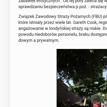
zabawek ero­tycz­nych". Od tej pory zaleca się 
spraw­dza­niu bez­pie­czeń­stwa p.poż. - stra­ża­
Związek Za­wo­do­wy Straży Po­żar­nych (FBU) prz
które ist­nia­ły przez wiele lat. Gareth Cook, re­g
an­ga­żo­wa­nie w lon­dyń­skiej straży są niskie. 
powodu nie­do­bo­rów per­so­ne­lu, braku do­stęp­
do­wym a pry­wat­nym.