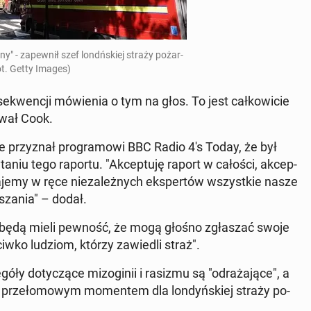
 - za­pew­nił szef londń­skiej straży po­żar­
ot. Getty Images)
e­kwen­cji mó­wie­nia o tym na głos. To jest cał­ko­wi­cie
o­wał Cook.
przy­znał pro­gra­mo­wi BBC Radio 4's Today, że był
ta­niu tego raportu. "Ak­cep­tu­ję raport w całości, ak­cep­
­da­je­my w ręce nie­za­leż­nych eks­per­tów wszyst­kie nasze
­sza­nia" – dodał.
­cy będą mieli pewność, że mogą głośno zgła­szać swoje
­ciw­ko ludziom, którzy za­wie­dli straż".
 do­ty­czą­ce mi­zo­gi­nii i rasizmu są "od­ra­ża­ją­ce", a
 prze­ło­mo­wym mo­men­tem dla lon­dyń­skiej straży po­