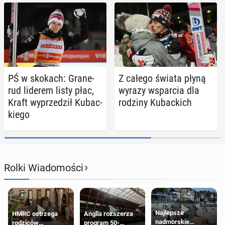
PŚ w skokach: Gra­ne­
Z całego świata płyną
rud liderem listy płac,
wyrazy wspar­cia dla
Kraft wy­prze­dził Ku­bac­
rodziny Ku­bac­kich
kie­go
›
Rolki Wiadomości
Najlepsze
HMRC ostrzega
Anglia rozszerza
nadmorskie
rodziców
program 50-