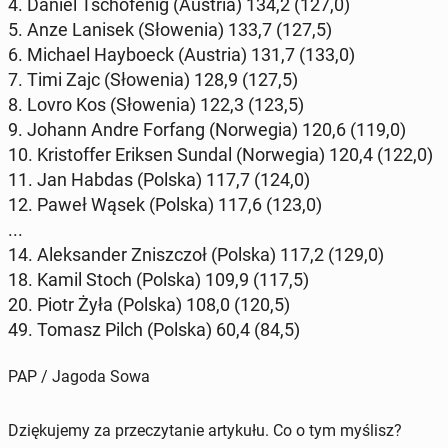
4. Daniel Tscho­fe­nig (Austria) 134,2 (127,0)
5. Anze Lanisek (Sło­we­nia) 133,7 (127,5)
6. Michael Hay­bo­eck (Austria) 131,7 (133,0)
7. Timi Zajc (Sło­we­nia) 128,9 (127,5)
8. Lovro Kos (Sło­we­nia) 122,3 (123,5)
9. Johann Andre Forfang (Nor­we­gia) 120,6 (119,0)
10. Kri­stof­fer Eriksen Sundal (Nor­we­gia) 120,4 (122,0)
11. Jan Habdas (Polska) 117,7 (124,0)
12. Paweł Wąsek (Polska) 117,6 (123,0)
...
14. Alek­san­der Znisz­czoł (Polska) 117,2 (129,0)
18. Kamil Stoch (Polska) 109,9 (117,5)
20. Piotr Żyła (Polska) 108,0 (120,5)
49. Tomasz Pilch (Polska) 60,4 (84,5)
PAP / Jagoda Sowa
Dziękujemy za przeczytanie artykułu. Co o tym myślisz?