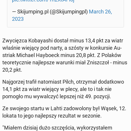
— Ski­jum­ping.pl (@Ski­jum­pingpl)
March 26,
2023
Zwy­cięz­ca Ko­bay­ashi dostał minus 13,4 pkt za wiatr
właśnie wiejący pod narty, a szósty w kon­kur­sie Au­
striak Michael Hay­bo­eck minus 20,8 pkt. Z Polaków
teo­re­tycz­nie naj­lep­sze warunki miał Znisz­czoł - minus
20,2 pkt.
Naj­go­rzej trafił na­to­miast Pilch, otrzy­mał do­dat­ko­wo
14,1 pkt za wiatr wiejący w plecy, ale to i tak nie
pomogło mu wy­wal­czyć lepszej niż 49. pozycji.
Ze swojego startu w Lahti za­do­wo­lo­ny był Wąsek, 12.
lokata to jego naj­lep­szy re­zul­tat w sezonie.
"Miałem dzisiaj dużo szczę­ścia, wy­ko­rzy­sta­łem