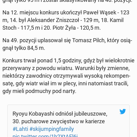
Na 12. miejscu konkurs ukoń­czył Paweł Wąsek - 123
m, 14. był Alek­san­der Znisz­czoł - 129 m, 18. Kamil
Stoch - 117,5 m i 20. Piotr Żyła - 120,5 m.
Na 49. pozycji upla­so­wał się Tomasz Pilch, który osią­
gnął tylko 84,5 m.
Konkurs trwał ponad 1,5 godziny, gdyż był wie­lo­krot­nie
prze­ry­wa­ny z powodu wiatru. Warunki były zmienne,
nie­któ­rzy za­wod­ni­cy otrzy­my­wa­li wysoką re­kom­pen­
sa­tę, gdy wiatr wiał im w plecy, inni na­to­miast tracili,
gdy mieli po­dmu­chy pod narty.
Ryoyu Ko­bay­ashi odniósł ju­bi­le­uszo­we,
30. pu­cha­ro­we zwy­cię­stwo w ka­rie­rze
#Lahti
#ski­jum­ping­fa­mi­ly
pic.twitter.com/1h2XtAFl6j