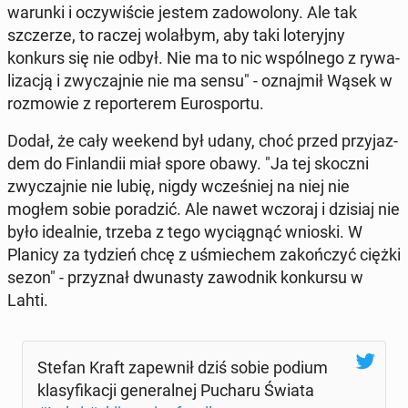
warunki i oczy­wi­ście jestem za­do­wo­lo­ny. Ale tak
szcze­rze, to raczej wo­lał­bym, aby taki lo­te­ryj­ny
konkurs się nie odbył. Nie ma to nic wspól­ne­go z ry­wa­
li­za­cją i zwy­czaj­nie nie ma sensu" - oznaj­mił Wąsek w
roz­mo­wie z re­por­te­rem Eu­ro­spor­tu.
Dodał, że cały weekend był udany, choć przed przy­jaz­
dem do Fin­lan­dii miał spore obawy. "Ja tej skoczni
zwy­czaj­nie nie lubię, nigdy wcze­śniej na niej nie
mogłem sobie po­ra­dzić. Ale nawet wczoraj i dzisiaj nie
było ide­al­nie, trzeba z tego wy­cią­gnąć wnioski. W
Planicy za tydzień chcę z uśmie­chem za­koń­czyć ciężki
sezon" - przy­znał dwu­na­sty za­wod­nik kon­kur­su w
Lahti.
Stefan Kraft za­pew­nił dziś sobie podium
kla­sy­fi­ka­cji ge­ne­ral­nej Pucharu Świata