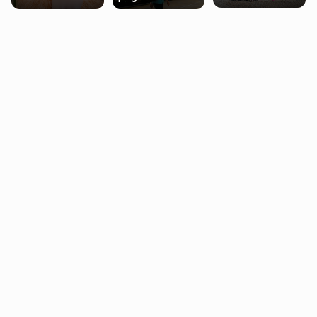
miasteczko blisko
pobierających Child
procentowych
Londynu
Benefit. Mogą być
zniżek kolejowych
zobowiązani do
na 18-latków
zwrotu zasiłku