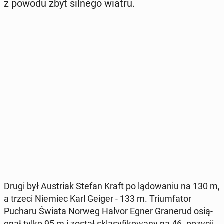
z powodu zbyt silnego wiatru.
Drugi był Au­striak Stefan Kraft po lą­do­wa­niu na 130 m,
a trzeci Niemiec Karl Geiger - 133 m. Trium­fa­tor
Pucharu Świata Norweg Halvor Egner Gra­ne­rud osią­
gnął tylko 95 m i został skla­sy­fi­ko­wa­ny na 46. pozycji.