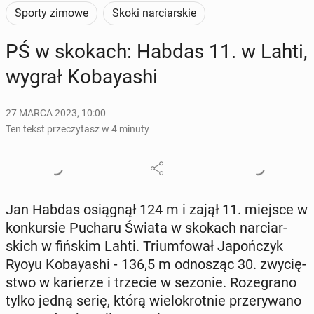
Sporty zimowe
Skoki narciarskie
PŚ w skokach: Habdas 11. w Lahti,
wygrał Ko­bay­ashi
27 MARCA 2023, 10:00
Ten tekst przeczytasz w 4 minuty
Jan Habdas osią­gnął 124 m i zajął 11. miejsce w
kon­kur­sie Pucharu Świata w skokach nar­ciar­
skich w fińskim Lahti. Trium­fo­wał Ja­poń­czyk
Ryoyu Ko­bay­ashi - 136,5 m od­no­sząc 30. zwy­cię­
stwo w ka­rie­rze i trzecie w sezonie. Ro­ze­gra­no
tylko jedną serię, którą wie­lo­krot­nie prze­ry­wa­no