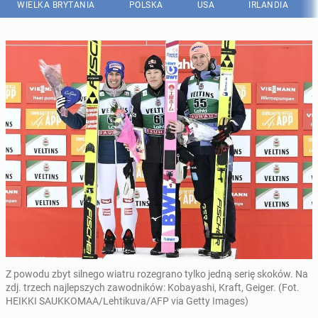
WIELKA BRYTANIA
POLSKA
USA
IRLANDIA
Z powodu zbyt silnego wiatru rozegrano tylko jedną serię skoków. Na
zdj. trzech najlepszych zawodników: Kobayashi, Kraft, Geiger. (Fot.
HEIKKI SAUKKOMAA/Lehtikuva/AFP via Getty Images)