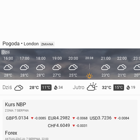
Pogoda
•
London
ZMIANA
Dziś
16:00
17:00
18:00
19:00
20:00
20:38
21:00
22:00
23:
28°C
28°C
28°C
27°C
25°C
23°C
21°C
20
Dziś
Jutro
28°C
32°C
11°C
15°C
34
19
Kurs NBP
Z DNIA: 7 SIERPNIA
5.0134
4.2982
3.7236
GBP
EUR
USD
-0.0085
-0.0068
-0.0084
4.6049
CHF
-0.0031
Forex
AKTUALIZACJA:
7 SIERPNIA, 22:00