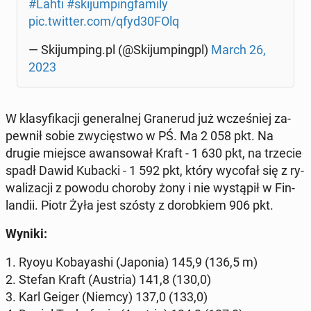
#Lahti
#ski­jum­ping­fa­mi­ly
pic.twitter.com/qfyd30FOlq
— Ski­jum­ping.pl (@Ski­jum­pingpl)
March 26,
2023
W kla­sy­fi­ka­cji ge­ne­ral­nej Gra­ne­rud już wcze­śniej za­
pew­nił sobie zwy­cię­stwo w PŚ. Ma 2 058 pkt. Na
drugie miejsce awan­so­wał Kraft - 1 630 pkt, na trzecie
spadł Dawid Kubacki - 1 592 pkt, który wycofał się z ry­
wa­li­za­cji z powodu choroby żony i nie wy­stą­pił w Fin­
lan­dii. Piotr Żyła jest szósty z do­rob­kiem 906 pkt.
Wyniki:
1. Ryoyu Ko­bay­ashi (Japonia) 145,9 (136,5 m)
2. Stefan Kraft (Austria) 141,8 (130,0)
3. Karl Geiger (Niemcy) 137,0 (133,0)