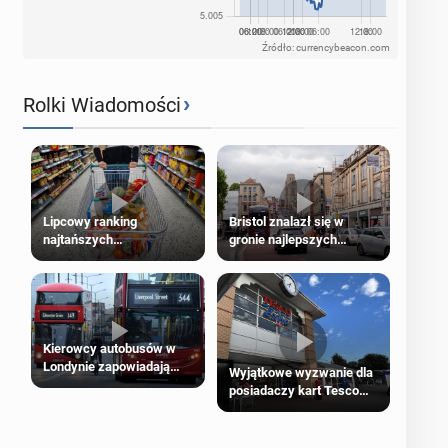
Źródło: currencybeacon.com
›
Rolki Wiadomości
Lipcowy ranking
Bristol znalazł się w
najtańszych
gronie najlepszych
supermarketów
kierunków podróży na
świecie
Kierowcy autobusów w
Londynie zapowiadają
Wyjątkowe wyzwanie dla
strajki
posiadaczy kart Tesco
Clubcard!