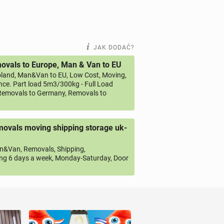
JAK DODAĆ?
vals to Europe, Man & Van to EU
land, Man&Van to EU, Low Cost, Moving,
ce. Part load 5m3/300kg - Full Load
emovals to Germany, Removals to
ovals moving shipping storage uk-
&Van, Removals, Shipping,
ng 6 days a week, Monday-Saturday, Door