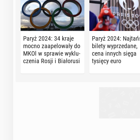
Paryż 2024: 34 kraje
Paryż 2024: Naj­tań
mocno za­ape­lo­wa­ły do
bilety wy­prze­da­ne,
MKOl w sprawie wy­klu­
cena innych sięga
cze­nia Rosji i Bia­ło­ru­si
tysięcy euro