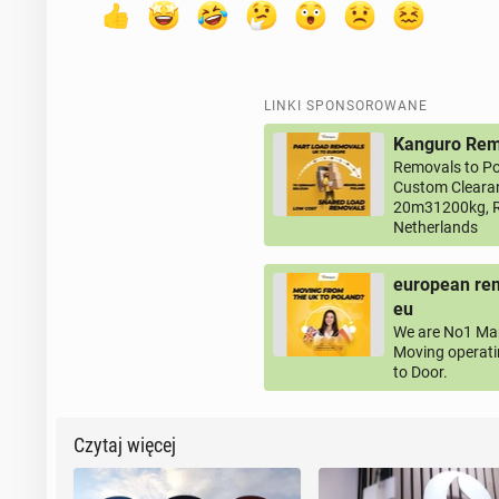
LINKI SPONSOROWANE
Kanguro Remo
Removals to Po
Custom Clearan
20m31200kg, R
Netherlands
european rem
eu
We are No1 Man
Moving operati
to Door.
Czytaj więcej