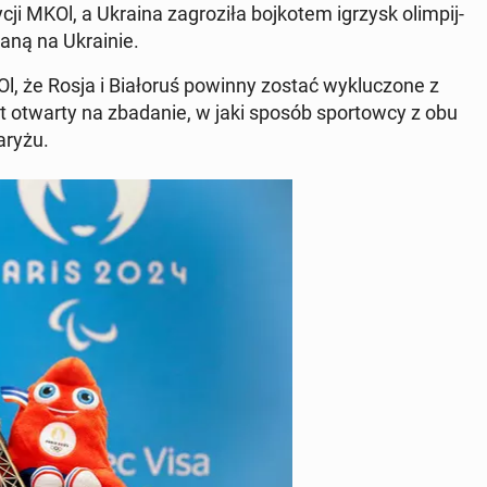
­cji MKOl, a Ukraina za­gro­zi­ła boj­ko­tem igrzysk olim­pij­
a­ną na Ukra­inie.
Ol, że Rosja i Bia­ło­ruś powinny zostać wy­klu­czo­ne z
t otwarty na zba­da­nie, w jaki sposób spor­tow­cy z obu
Paryżu.