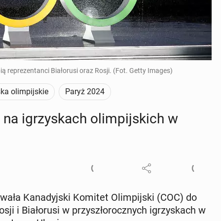
 reprezentanci Białorusi oraz Rosji. (Fot. Getty Images)
ska olimpijskie
Paryż 2024
 na igrzy­skach olim­pij­skich w
zwała Ka­na­dyj­ski Komitet Olim­pij­ski (COC) do
ji i Bia­ło­ru­si w przy­szło­rocz­nych igrzy­skach w