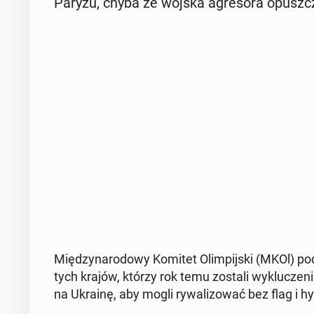
Paryżu, chyba że wojska agre­so­ra opusz­c
Mię­dzy­na­ro­do­wy Komitet Olim­pij­ski (MKOl) p
tych krajów, którzy rok temu zostali wy­klu­cze­n
na Ukrainę, aby mogli ry­wa­li­zo­wać bez flag i