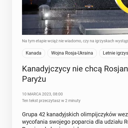
Na tym etapie wciąż nie wiadomo, czy na igrzyskach wystąpią
Kanada
Wojna Rosja-Ukraina
Letnie igrzy
Ka­na­dyj­czy­cy nie chcą Rosjan
Paryżu
10 MARCA 2023, 08:00
Ten tekst przeczytasz w 2 minuty
Grupa 42 ka­na­dyj­skich olim­pij­czy­ków we
wy­co­fa­nia swojego po­par­cia dla udziału Ros