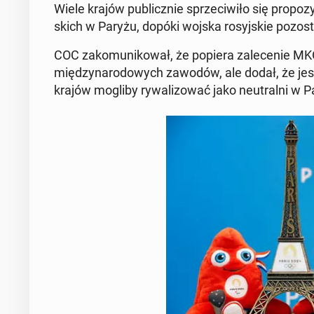
Wiele krajów pu­blicz­nie sprze­ci­wi­ło się pro­po­zy
skich w Paryżu, dopóki wojska ro­syj­skie po­zo­st
COC za­ko­mu­ni­ko­wał, że popiera za­le­ce­nie MK
mię­dzy­na­ro­do­wych zawodów, ale dodał, że jes
krajów mogliby ry­wa­li­zo­wać jako neu­tral­ni w 