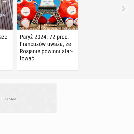
­sze
Paryż 2024: 72 proc.
Fran­cu­zów uważa, że
Ro­sja­nie powinni star­
to­wać