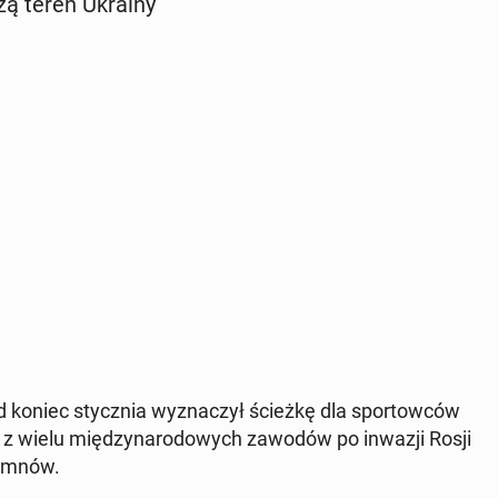
zą teren Ukrainy
od koniec stycz­nia wy­zna­czył ścieżkę dla spor­tow­ców
i z wielu mię­dzy­na­ro­do­wych zawodów po inwazji Rosji
 hymnów.