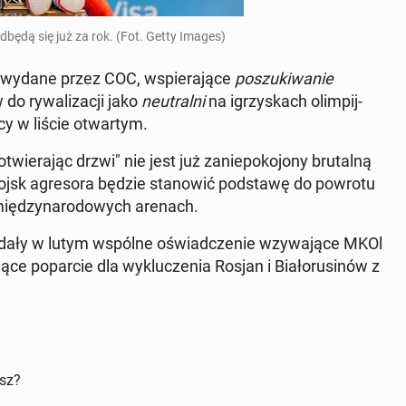
 odbędą się już za rok. (Fot. Getty Images)
ia wydane przez COC, wspie­ra­ją­ce
po­szu­ki­wa­nie
 do ry­wa­li­za­cji jako
neu­tral­ni
na igrzy­skach olim­pij­
­cy w liście otwar­tym.
twie­ra­jąc drzwi" nie jest już za­nie­po­ko­jo­ny bru­tal­ną
ojsk agre­so­ra będzie sta­no­wić pod­sta­wę do powrotu
a mię­dzy­na­ro­do­wych arenach.
ydały w lutym wspólne oświad­cze­nie wzy­wa­ją­ce MKOl
ru­ją­ce po­par­cie dla wy­klu­cze­nia Rosjan i Bia­ło­ru­si­nów z
isz?