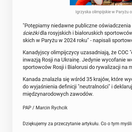
Igrzy­ska olim­pij­skie w Paryżu
"Po­tę­pia­my nie­daw­ne pu­blicz­ne oświad­cze­n
ścieżki
dla ro­syj­skich i bia­ło­ru­skich spor­tow­ców
skich w Paryżu w 2024 roku" - na­pi­sa­li spor­tow
Ka­na­dyj­scy olim­pij­czy­cy uza­sad­nia­ją, że COC "o
inwazją Rosji na Ukrainę. Jedynie wy­co­fa­nie w
spor­tow­ców Rosji i Bia­ło­ru­si do ry­wa­li­za­cji n
Kanada zna­la­zła się wśród 35 krajów, które w
do wy­ja­śnie­nia de­fi­ni­cji "neu­tral­no­ści" i de­kla­
mię­dzy­na­ro­do­wych zawodów.
PAP / Marcin Rychcik
Dziękujemy za przeczytanie artykułu. Co o tym myśl