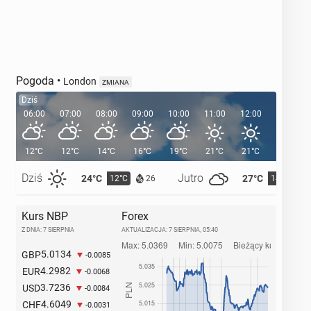
Pogoda
•
London
ZMIANA
Dziś
06:00
07:00
08:00
09:00
10:00
11:00
12:00
13:00
12°C
12°C
14°C
16°C
19°C
21°C
21°C
22°C
Dziś
Jutro
24°C
27°C
12°C
14°C
26
Kurs NBP
Forex
Z DNIA: 7 SIERPNIA
AKTUALIZACJA:
7 SIERPNIA, 05:40
5.0134
GBP
-0.0085
4.2982
EUR
-0.0068
3.7236
USD
-0.0084
4.6049
CHF
-0.0031