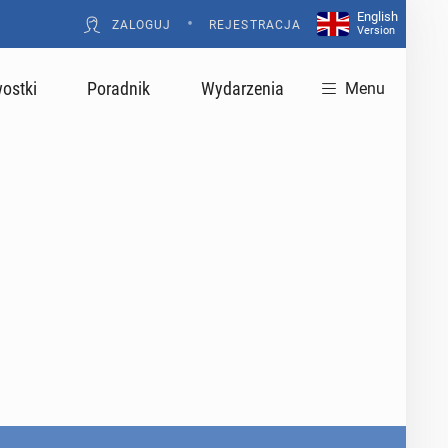
English
•
ZALOGUJ
REJESTRACJA
Version
ostki
Poradnik
Wydarzenia
Menu