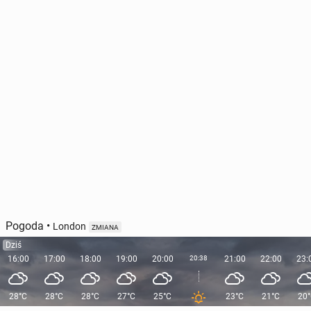
Pogoda
•
London
ZMIANA
Dziś
16:00
17:00
18:00
19:00
20:00
20:38
21:00
22:00
23:
28°C
28°C
28°C
27°C
25°C
23°C
21°C
20