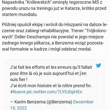
Na­past­ni­ka "Kró­lew­skich" ominęły te­go­rocz­ne MŚ z
powodu urazu na tre­nin­gu już w Katarze, krótko przed
startem mun­dia­lu.
Później opuścił ekipę i wrócił do Hisz­pa­nii na dalsze le­
cze­nie oraz zabiegi re­ha­bi­li­ta­cyj­ne. Trener "Trój­ko­lo­ro­
wych" Didier De­schamps nie powołał w jego miejsce
żadnego innego pił­ka­rza, a Benzema wciąż po­zo­sta­
wał for­mal­nie w kadrze i mógł odebrać medal.
J’ai fait les efforts et les erreurs qu’il fallait
pour être là où je suis aujourd’hui et j’en
suis fier !
J’ai écrit mon hi­sto­ire et la nôtre prend fin.
#Nueve
pic.twitter.com/7LY­Ezb­pHEs
— Karim Benzema (@Benzema)
De­cem­ber
19, 2022