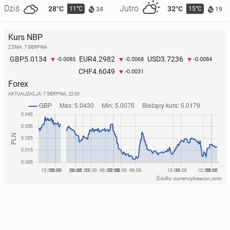
Dziś
Jutro
28°C
32°C
11°C
15°C
34
19
Kurs NBP
Z DNIA: 7 SIERPNIA
5.0134
4.2982
3.7236
GBP
EUR
USD
-0.0085
-0.0068
-0.0084
4.6049
CHF
-0.0031
Forex
AKTUALIZACJA:
7 SIERPNIA, 22:00
Źródło: currencybeacon.com