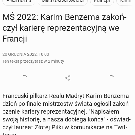
Piłka nożna
Mistrzostwa Świata
Francja
Katar 
MŚ 2022: Karim Benzema za­koń­
czył karierę re­pre­zen­ta­cyj­ną we
Francji
20 GRUDNIA 2022, 10:00
Ten tekst przeczytasz w 2 minuty
Fran­cu­ski piłkarz Realu Madryt Karim Benzema
dzień po finale mi­strzostw świata ogłosił za­koń­
cze­nie kariery re­pre­zen­ta­cyj­nej. "Na­pi­sa­łem
swoją hi­sto­rię, a nasza dobiega końca" - oświad­
czył laureat Złotej Piłki w ko­mu­ni­ka­cie na Twit­
te­rze.