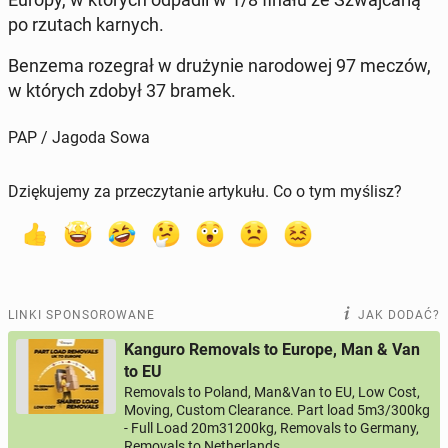
po rzutach karnych.
Benzema ro­ze­grał w dru­ży­nie na­ro­do­wej 97 meczów,
w których zdobył 37 bramek.
PAP / Jagoda Sowa
Dziękujemy za przeczytanie artykułu. Co o tym myślisz?
LINKI SPONSOROWANE
JAK DODAĆ?
Kanguro Removals to Europe, Man & Van
to EU
Removals to Poland, Man&Van to EU, Low Cost,
Moving, Custom Clearance. Part load 5m3/300kg
- Full Load 20m31200kg, Removals to Germany,
Removals to Netherlands