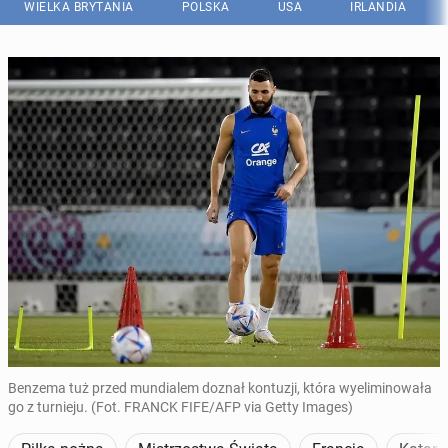
WIELKA BRYTANIA
POLSKA
USA
IRLANDIA
Benzema tuż przed mundialem doznał kontuzji, która wyeliminowała
go z turnieju. (Fot. FRANCK FIFE/AFP via Getty Images)