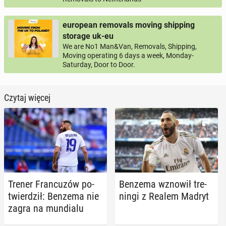
european removals moving shipping
storage uk-eu
We are No1 Man&Van, Removals, Shipping,
Moving operating 6 days a week, Monday-
Saturday, Door to Door.
Czytaj więcej
Trener Fran­cu­zów po­
Benzema wznowił tre­
twier­dził: Benzema nie
nin­gi z Realem Madryt
zagra na mun­dia­lu