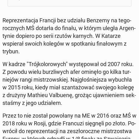
Re­pre­zen­ta­cja Francji bez udziału Benzemy na te­go­
rocz­nych MŚ dotarła do finału, w którym uległa Ar­gen­
ty­nie dopiero po serii rzutów karnych. W Katarze
wspie­rał swoich kolegów w spo­tka­niu fi­na­ło­wym z
trybun.
W kadrze "Trój­ko­lo­ro­wych" wy­stę­po­wał od 2007 roku.
Z powodu wielu burz­li­wych afer ominęło go kilka tur­
nie­jów rangi mi­strzow­skiej. Naj­gło­śniej­sza wy­bu­chła
w 2015 roku, kiedy miał szan­ta­żo­wać swojego kolegę
z drużyny Mathieu Val­bu­enę, grożąc ujaw­nie­niem sek­
sta­śmy z jego udzia­łem.
Przez to nie został po­wo­ła­ny na ME w 2016 oraz MŚ w
2018 roku w Rosji, gdzie Fran­cu­zi się­gnę­li po złoto. Po­
wró­cił do re­pre­zen­ta­cji na ze­szło­rocz­ne mi­strzo­stwa
Europy, w których odpadli w 1/8 finału ze Szwaj­ca­rią