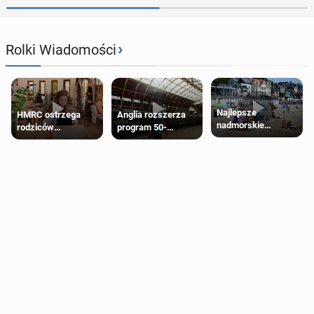
›
Rolki Wiadomości
Najlepsze
HMRC ostrzega
Anglia rozszerza
nadmorskie
rodziców
program 50-
miasteczko blisko
pobierających Child
procentowych
Londynu
Benefit. Mogą być
zniżek kolejowych
zobowiązani do
na 18-latków
zwrotu zasiłku