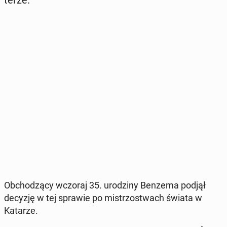
Ob­cho­dzą­cy wczoraj 35. uro­dzi­ny Benzema podjął
decyzję w tej sprawie po mi­strzo­stwach świata w
Katarze.