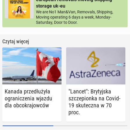
storage uk-eu
We are No1 Man&Van, Removals, Shipping,
Moving operating 6 days a week, Monday-
Saturday, Door to Door.
Czytaj więcej
Kanada prze­dłu­ży­ła
"Lancet": Bry­tyj­ska
ogra­ni­cze­nia wjazdu
szcze­pion­ka na Covid-
dla ob­co­kra­jow­ców
19 sku­tecz­na w 70
proc.