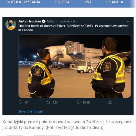
WIELKA BRYTANIA
POLSKA
USA
IRLANDIA
Kanadyjski premier poinformował na swoim Twitterze, że szczepionki
już dotarły do Kanady. (Fot. Twitter/@JustinTrudeau)