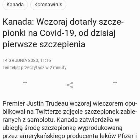
Kanada
Koronawirus
Kanada: Wczoraj dotarły szcze­
pion­ki na Covid-19, od dzisiaj
pierw­sze szcze­pie­nia
14 GRUDNIA 2020, 11:15
Ten tekst przeczytasz w 2 minuty
Premier Justin Trudeau wczoraj wie­czo­rem opu­
bli­ko­wał na Twit­te­rze zdjęcie szcze­pio­nek za­bie­
ra­nych z sa­mo­lo­tu. Kanada za­twier­dzi­ła w
ubiegłą środę szcze­pion­kę wy­pro­du­ko­wa­ną
przez ame­ry­kań­skie­go pro­du­cen­ta leków Pfizer i