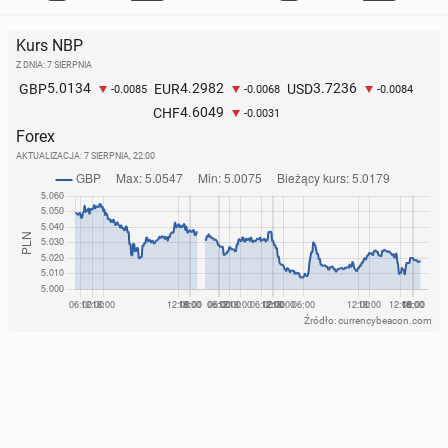
Kurs NBP
Z DNIA: 7 SIERPNIA
5.0134
4.2982
3.7236
GBP
EUR
USD
-0.0085
-0.0068
-0.0084
4.6049
CHF
-0.0031
Forex
AKTUALIZACJA:
7 SIERPNIA, 22:00
Źródło: currencybeacon.com