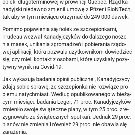
opieki dłu­go­ter­mi­no­wej w pro­win­cji Quebec. Rząd ka­
na­dyj­ski nie­daw­no zmienił umowę z Pfizer i BioN­Tech,
tak aby w tym mie­sią­cu otrzy­mać do 249 000 dawek.
Pomimo po­ja­wie­nia się fiolek ze szcze­pion­ka­mi,
Trudeau wezwał Ka­na­dyj­czy­ków do dal­sze­go no­sze­
nia masek, uni­ka­nia zgro­ma­dzeń i po­bie­ra­nia rzą­do­
wej apli­ka­cji, która pozwala użyt­kow­ni­kom do­wie­dzieć
się, czy mieli kontakt z osobami, które uzy­ska­ły po­zy­
tyw­ny wynik na Covid-19.
Jak wy­ka­zu­ją badania opinii pu­blicz­nej, Ka­na­dyj­czy­cy
zdają sobie sprawę, że szcze­pion­ka nie roz­wią­że pro­
ble­mu na­tych­miast. Według opu­bli­ko­wa­ne­go w bie­żą­
cym mie­sią­cu badania Leger, 71 proc. Ka­na­dyj­czy­ków
zmie­ni­ło swoje świą­tecz­ne plany, w tym 25 proc. zre­
zy­gno­wa­ło ze świą­tecz­nych spotkań. Jednak 29 proc.
planów nie zmienia i również 29 proc. nie obawia się
za­ra­że­nia.