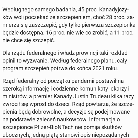
Według tego samego badania, 45 proc. Ka­na­dyj­czy­
ków woli po­cze­kać ze szcze­pie­niem, choć 28 proc. za­
mie­rza się za­szcze­pić, gdy tylko pierw­sza szcze­pion­ka
będzie do­stęp­na. 16 proc. nie wie co zrobić, a 11 proc.
nie chce się szcze­pić.
Dla rządu fe­de­ral­ne­go i władz pro­win­cji taki rozkład
opinii to wy­zwa­nie. Według fe­de­ral­ne­go planu, cały
program szcze­pień potrwa do końca 2021 roku.
Rząd fe­de­ral­ny od po­cząt­ku pan­de­mii po­sta­wił na
szeroką in­for­ma­cję i co­dzien­ne ko­mu­ni­ka­ty lekarzy i
mi­ni­strów, a premier Kanady Justin Trudeau kilka razy
zwrócił się wprost do dzieci. Rząd po­wta­rza, że szcze­
pie­nia będą do­bro­wol­ne, a decyzje są po­dej­mo­wa­ne
na pod­sta­wie zaleceń na­ukow­ców. In­for­ma­cja o
szcze­pion­ce Pfizer-BioN­Tech nie pomija skutków
ubocz­nych, jedną piątą stanowi opis nie­po­żą­da­nych