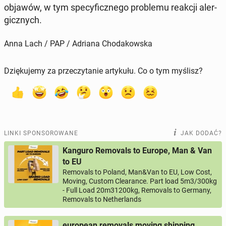
objawów, w tym spe­cy­ficz­ne­go pro­ble­mu reakcji aler­
gicz­nych.
Anna Lach / PAP / Adriana Chodakowska
Dziękujemy za przeczytanie artykułu. Co o tym myślisz?
LINKI SPONSOROWANE
JAK DODAĆ?
Kanguro Removals to Europe, Man & Van
to EU
Removals to Poland, Man&Van to EU, Low Cost,
Moving, Custom Clearance. Part load 5m3/300kg
- Full Load 20m31200kg, Removals to Germany,
Removals to Netherlands
european removals moving shipping