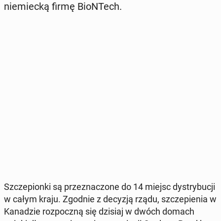
nie­miec­ką firmę BioN­Tech.
Szcze­pion­ki są prze­zna­czo­ne do 14 miejsc dys­try­bu­cji
w całym kraju. Zgodnie z decyzją rządu, szcze­pie­nia w
Ka­na­dzie roz­pocz­ną się dzisiaj w dwóch domach