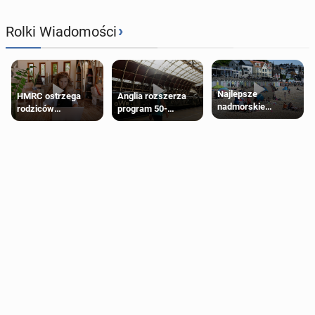
›
Rolki Wiadomości
Najlepsze
HMRC ostrzega
Anglia rozszerza
nadmorskie
rodziców
program 50-
miasteczko blisko
pobierających Child
procentowych
Londynu
Benefit. Mogą być
zniżek kolejowych
zobowiązani do
na 18-latków
zwrotu zasiłku