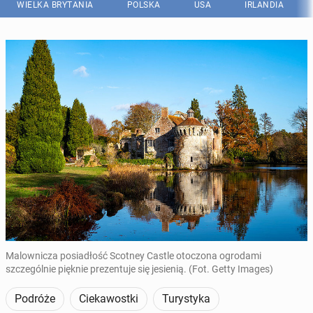
WIELKA BRYTANIA
POLSKA
USA
IRLANDIA
Malownicza posiadłość Scotney Castle otoczona ogrodami
szczególnie pięknie prezentuje się jesienią. (Fot. Getty Images)
Podróże
Ciekawostki
Turystyka