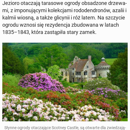
Jezioro ota­cza­ją ta­ra­so­we ogrody ob­sa­dzo­ne drze­wa­
mi, z im­po­nu­ją­cy­mi ko­lek­cja­mi ro­do­den­dro­nów, azalii i
kalmii wiosną, a także gli­cy­nii i róż latem. Na szczy­cie
ogrodu wznosi się re­zy­den­cja zbu­do­wa­na w latach
1835–1843, która za­stą­pi­ła stary zamek.
Słynne ogrody ota­cza­ją­ce Scotney Castle, są otwarte dla zwie­dza­ją­