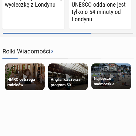
wy­ciecz­kę z Londynu
UNESCO od­da­lo­ne jest
tylko o 54 minuty od
Londynu
›
Rolki Wiadomości
Najlepsze
HMRC ostrzega
Anglia rozszerza
nadmorskie
rodziców
program 50-
miasteczko blisko
pobierających Child
procentowych
Londynu
Benefit. Mogą być
zniżek kolejowych
zobowiązani do
na 18-latków
zwrotu zasiłku