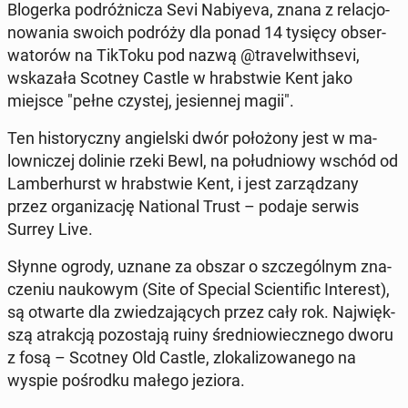
Blo­ger­ka po­dróż­ni­cza Sevi Na­biy­eva, znana z re­la­cjo­
no­wa­nia swoich podróży dla ponad 14 tysięcy ob­ser­
wa­to­rów na TikToku pod nazwą @tra­vel­wi­th­se­vi,
wska­za­ła Scotney Castle w hrab­stwie Kent jako
miejsce "pełne czystej, je­sien­nej magii".
Ten hi­sto­rycz­ny an­giel­ski dwór po­ło­żo­ny jest w ma­
low­ni­czej dolinie rzeki Bewl, na po­łu­dnio­wy wschód od
Lam­ber­hurst w hrab­stwie Kent, i jest za­rzą­dza­ny
przez or­ga­ni­za­cję Na­tio­nal Trust – podaje serwis
Surrey Live.
Słynne ogrody, uznane za obszar o szcze­gól­nym zna­
cze­niu na­uko­wym (Site of Special Scien­ti­fic In­te­rest),
są otwarte dla zwie­dza­ją­cych przez cały rok. Naj­więk­
szą atrak­cją po­zo­sta­ją ruiny śre­dnio­wiecz­ne­go dworu
z fosą – Scotney Old Castle, zlo­ka­li­zo­wa­ne­go na
wyspie po­środ­ku małego jeziora.