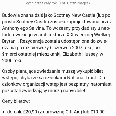
cych przez cały rok. (Fot. Getty Images)
Budowla znana dziś jako Scotney New Castle (lub po
prostu Scotney Castle) została za­pro­jek­to­wa­na przez
Anthony’ego Salvina. To wczesny przy­kład stylu neo­
tu­do­row­skie­go w ar­chi­tek­tu­rze XIX-wiecz­nej Wiel­kiej
Bry­ta­nii. Re­zy­den­cja została udo­stęp­nio­na do zwie­
dza­nia po raz pierw­szy 6 czerwca 2007 roku, po
śmierci ostat­niej miesz­kan­ki, Eli­za­beth Hussey, w
2006 roku.
Osoby pla­nu­ją­ce zwie­dza­nie muszą wykupić bilet
wstępu, chyba że są człon­ka­mi Na­tio­nal Trust. Dla
człon­ków or­ga­ni­za­cji wstęp jest bez­płat­ny, na­to­miast
po­zo­sta­li zwie­dza­ją­cy muszą nabyć bilet.
Ceny biletów:
dorośli: £20,90 (z da­ro­wi­zną Gift Aid) lub £19.00