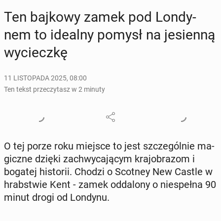
Ten bajkowy zamek pod Lon­dy­
nem to idealny pomysł na je­sien­ną
wy­ciecz­kę
11 LISTOPADA 2025, 08:00
Ten tekst przeczytasz w 2 minuty
O tej porze roku miejsce to jest szcze­gól­nie ma­
gicz­ne dzięki za­chwy­ca­ją­cym kra­jo­bra­zom i
bogatej hi­sto­rii. Chodzi o Scotney New Castle w
hrab­stwie Kent - zamek od­da­lo­ny o nie­speł­na 90
minut drogi od Londynu.