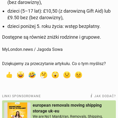
(bez da­ro­wi­zny),
dzieci (5–17 lat): £10,50 (z da­ro­wi­zną Gift Aid) lub
£9.50 bez (bez da­ro­wi­zny),
dzieci poniżej 5. roku życia: wstęp bez­płat­ny.
Do­stęp­ne są również zniżki ro­dzin­ne i grupowe.
MyLondon.news / Jagoda Sowa
Dziękujemy za przeczytanie artykułu. Co o tym myślisz?
LINKI SPONSOROWANE
JAK DODAĆ?
european removals moving shipping
storage uk-eu
We are No1 Man&Van, Removals, Shipping,