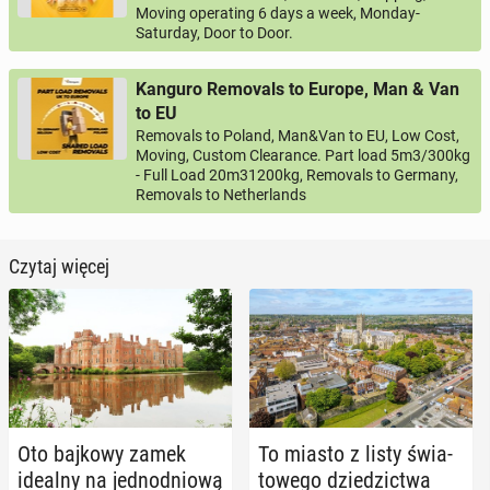
Moving operating 6 days a week, Monday-
Saturday, Door to Door.
Kanguro Removals to Europe, Man & Van
to EU
Removals to Poland, Man&Van to EU, Low Cost,
Moving, Custom Clearance. Part load 5m3/300kg
- Full Load 20m31200kg, Removals to Germany,
Removals to Netherlands
Czytaj więcej
Oto bajkowy zamek
To miasto z listy świa­
idealny na jed­no­dnio­wą
to­we­go dzie­dzic­twa