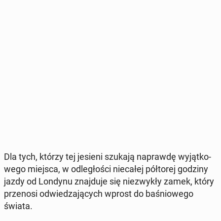
Dla tych, którzy tej jesieni szukają na­praw­dę wy­jąt­ko­
we­go miejsca, w od­le­gło­ści nie­ca­łej pół­to­rej godziny
jazdy od Londynu znaj­du­je się nie­zwy­kły zamek, który
prze­no­si od­wie­dza­ją­cych wprost do ba­śnio­we­go
świata.