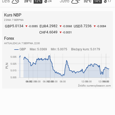
Dziś
Jutro
28°C
32°C
12°C
14°C
24
17
Kurs NBP
Z DNIA: 7 SIERPNIA
5.0134
4.2982
3.7236
GBP
EUR
USD
-0.0085
-0.0068
-0.0084
4.6049
CHF
-0.0031
Forex
AKTUALIZACJA:
7 SIERPNIA, 22:00
Źródło: currencybeacon.com