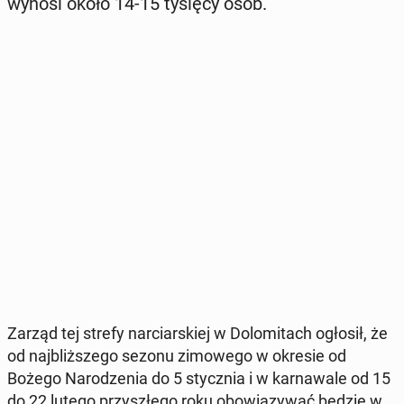
wynosi około 14-15 tysięcy osób.
Zarząd tej strefy nar­ciar­skiej w Do­lo­mi­tach ogłosił, że
od naj­bliż­sze­go sezonu zi­mo­we­go w okresie od
Bożego Na­ro­dze­nia do 5 stycz­nia i w kar­na­wa­le od 15
do 22 lutego przy­szłe­go roku obo­wią­zy­wać będzie w