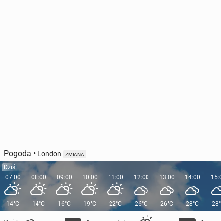
Pogoda
•
London
ZMIANA
Dziś
07:00
08:00
09:00
10:00
11:00
12:00
13:00
14:00
15:
14°C
14°C
16°C
19°C
22°C
26°C
26°C
28°C
28