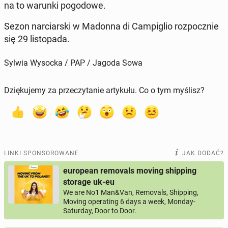
na to warunki po­go­do­we.
Sezon nar­ciar­ski w Madonna di Cam­pi­glio roz­pocz­nie
się 29 li­sto­pa­da.
Sylwia Wysocka / PAP / Jagoda Sowa
Dziękujemy za przeczytanie artykułu. Co o tym myślisz?
LINKI SPONSOROWANE
JAK DODAĆ?
european removals moving shipping
storage uk-eu
We are No1 Man&Van, Removals, Shipping,
Moving operating 6 days a week, Monday-
Saturday, Door to Door.