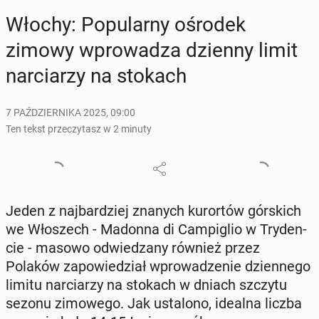
Włochy: Po­pu­lar­ny ośrodek
zimowy wpro­wa­dza dzienny limit
nar­cia­rzy na stokach
7 PAŹDZIERNIKA 2025, 09:00
Ten tekst przeczytasz w 2 minuty
Jeden z naj­bar­dziej znanych ku­ror­tów gór­skich
we Wło­szech - Madonna di Cam­pi­glio w Try­den­
cie - masowo od­wie­dza­ny również przez
Polaków za­po­wie­dział wpro­wa­dze­nie dzien­ne­go
limitu nar­cia­rzy na stokach w dniach szczytu
sezonu zi­mo­we­go. Jak usta­lo­no, idealna liczba