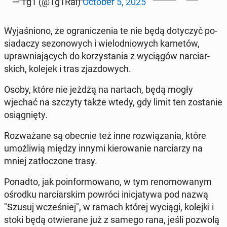
— Tg1 (@Tg1Rai)
October 5, 2025
Wy­ja­śnio­no, że ogra­ni­cze­nia te nie będą do­ty­czyć po­
sia­da­czy se­zo­no­wych i wie­lo­dnio­wych kar­ne­tów,
upraw­nia­ją­cych do ko­rzy­sta­nia z wy­cią­gów nar­ciar­
skich, kolejek i tras zjaz­do­wych.
Osoby, które nie jeżdżą na nartach, będą mogły
wjechać na szczyty także wtedy, gdy limit ten zo­sta­nie
osią­gnię­ty.
Roz­wa­ża­ne są obecnie też inne roz­wią­za­nia, które
umoż­li­wią między innymi kie­ro­wa­nie nar­cia­rzy na
mniej za­tło­czo­ne trasy.
Ponadto, jak po­in­for­mo­wa­no, w tym re­no­mo­wa­nym
ośrodku nar­ciar­skim powróci ini­cja­ty­wa pod nazwą
"Szusuj wcze­śniej", w ramach której wyciągi, kolejki i
stoki będą otwie­ra­ne już z samego rana, jeśli pozwolą