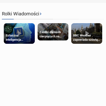
›
Rolki Wiadomości
Zasiłki dla osób
Sztuczna
BBC Weather
cierpiących na
inteligencja
zapowiada szóstą
schorzenia
próbowała oszukać
falę upałów w
psychiczne
człowieka
Londynie