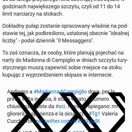
go­dzi­nach naj­więk­sze­go szczytu, czyli od 11 do 14
limit nar­cia­rzy na stokach.
Do­kład­ny pułap zo­sta­nie opra­co­wa­ny właśnie na pod­
sta­wie tej, jak pod­kre­ślo­no, usta­lo­nej obecnie "ide­al­nej
liczby" - podał dzien­nik "Il Mes­sag­ge­ro".
To zaś oznacza, że osoby, które planują po­je­chać na
narty do Madonna di Cam­pi­glio w dniach szczytu tu­ry­
stycz­ne­go muszą za­pew­nić sobie miejsce na stoku
kupując z wy­prze­dze­niem skipass w in­ter­ne­cie.
Andiamo a
#Ma­don­na­di­Cam­pi­glio
dove, per la
prima volta in Italia, è stato varato il numero
chiuso sulle piste da
#sci
. I gestori spie­ga­no: mi­
glio­re­rà l’espe­rien­za e la si­cu­rez­za.
#Tg1
Valeria
Cuc­chia­ro­ni
pic.twitter.com/wXIO9glz8t