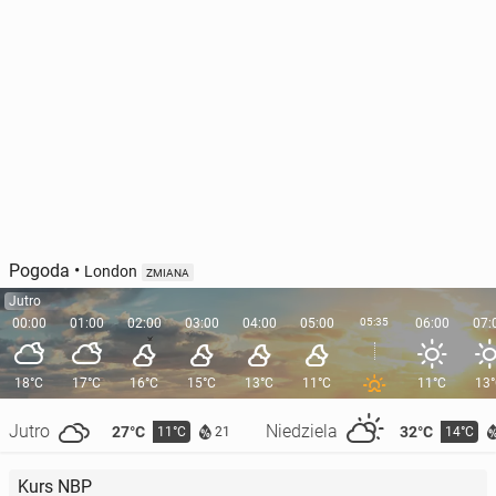
Pogoda
•
London
ZMIANA
Jutro
00:00
01:00
02:00
03:00
04:00
05:00
05:35
06:00
07:
18°C
17°C
16°C
15°C
13°C
11°C
11°C
13
Jutro
Niedziela
27°C
32°C
11°C
14°C
21
Kurs NBP