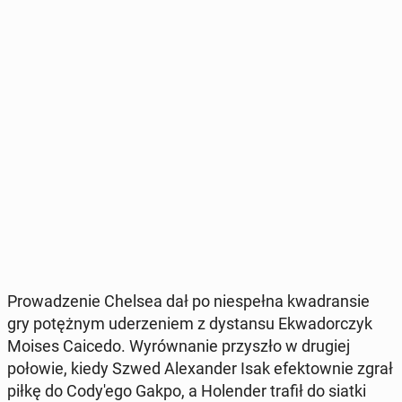
Pro­wa­dze­nie Chelsea dał po nie­speł­na kwa­dran­sie
gry po­tęż­nym ude­rze­niem z dy­stan­su Ekwa­dor­czyk
Moises Caicedo. Wy­rów­na­nie przy­szło w drugiej
połowie, kiedy Szwed Ale­xan­der Isak efek­tow­nie zgrał
piłkę do Co­dy­'e­go Gakpo, a Ho­len­der trafił do siatki