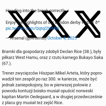
Heading into the break cor­rec­tly ⚡️
Enjoy the hi­gh­li­ghts of our London derby victory ðº
pic.twitter.com/QqtqI2WMBj
— Arsenal (@Arsenal)
October 4, 2025
Bramki dla go­spo­da­rzy zdobyli Declan Rice (38.), były
piłkarz West Hamu, oraz z rzutu karnego Bukayo Saka
(67.).
Trener zwy­cięz­ców Hiszpan Mikel Arteta, który po­pro­
wa­dził ten zespół po raz 300. w ka­rie­rze, może być
jednak za­nie­po­ko­jo­ny, bo w pierw­szej połowie z
powodu kon­tu­zji boisko musiał opuścić nor­we­ski
kapitan Martin Oede­ga­ard, a w drugiej przed­wcze­śnie
z placu gry musiał też zejść Rice.