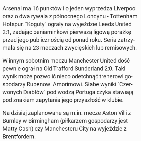
Arsenal ma 16 punktów i o jeden wy­prze­dza Li­ver­po­ol
oraz o dwa rywala z pół­noc­ne­go Londynu - Tot­ten­ham
Hotspur. "Koguty" ograły na wy­jeź­dzie Leeds United
2:1, zadając be­nia­min­ko­wi pierw­szą ligową porażkę
przed jego pu­blicz­no­ścią od ponad roku. Seria za­trzy­
ma­ła się na 23 meczach zwy­cię­skich lub re­mi­so­wych.
W innym so­bot­nim meczu Man­che­ster United dość
pewnie ograł na Old Traf­ford Sun­der­land 2:0. Taki
wynik może po­zwo­lić nieco ode­tchnąć tre­ne­ro­wi go­
spo­da­rzy Ru­be­no­wi Amo­ri­mo­wi. Słabe wyniki "Czer­
wo­nych Diabłów" pod wodzą Por­tu­gal­czy­ka sta­wia­ją
pod znakiem za­py­ta­nia jego przy­szłość w klubie.
Na dzisiaj za­pla­no­wa­ne są m.in. mecze Aston Villi z
Burnley w Bir­ming­ham (pił­ka­rzem go­spo­da­rzy jest
Matty Cash) czy Man­che­ste­ru City na wy­jeź­dzie z
Brent­for­dem.