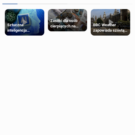
Zasiłki dla osób
Sztuczna
BBC Weather
cierpiących na
inteligencja
zapowiada szóstą
schorzenia
próbowała oszukać
falę upałów w
psychiczne
człowieka
Londynie