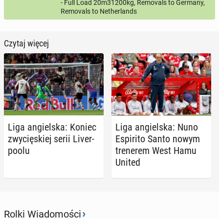
- Full Load 20m31200kg, Removals to Germany,
Removals to Netherlands
Czytaj więcej
Liga an­giel­ska: Koniec
Liga an­giel­ska: Nuno
zwy­cię­skiej serii Li­ver­
Espi­ri­to Santo nowym
po­olu
tre­ne­rem West Hamu
United
›
Rolki Wiadomości