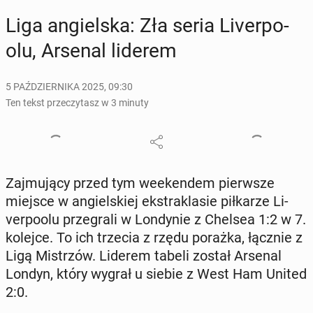
Liga an­giel­ska: Zła seria Li­ver­po­
olu, Arsenal liderem
5 PAŹDZIERNIKA 2025, 09:30
Ten tekst przeczytasz w 3 minuty
Zaj­mu­ją­cy przed tym week­en­dem pierw­sze
miejsce w an­giel­skiej eks­tra­kla­sie pił­ka­rze Li­
ver­po­olu prze­gra­li w Lon­dy­nie z Chelsea 1:2 w 7.
kolejce. To ich trzecia z rzędu porażka, łącznie z
Ligą Mi­strzów. Liderem tabeli został Arsenal
Londyn, który wygrał u siebie z West Ham United
2:0.