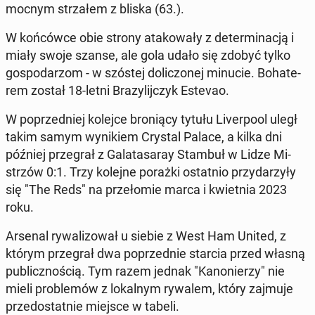
mocnym strza­łem z bliska (63.).
W koń­ców­ce obie strony ata­ko­wa­ły z de­ter­mi­na­cją i
miały swoje szanse, ale gola udało się zdobyć tylko
go­spo­da­rzom - w szóstej do­li­czo­nej minucie. Bo­ha­te­
rem został 18-letni Bra­zy­lij­czyk Estevao.
W po­przed­niej kolejce bro­nią­cy tytułu Li­ver­po­ol uległ
takim samym wy­ni­kiem Crystal Palace, a kilka dni
później prze­grał z Ga­la­ta­sa­ray Stambuł w Lidze Mi­
strzów 0:1. Trzy kolejne porażki ostat­nio przy­da­rzy­ły
się "The Reds" na prze­ło­mie marca i kwiet­nia 2023
roku.
Arsenal ry­wa­li­zo­wał u siebie z West Ham United, z
którym prze­grał dwa po­przed­nie starcia przed własną
pu­blicz­no­ścią. Tym razem jednak "Ka­no­nie­rzy" nie
mieli pro­ble­mów z lo­kal­nym rywalem, który zajmuje
przed­ostat­nie miejsce w tabeli.