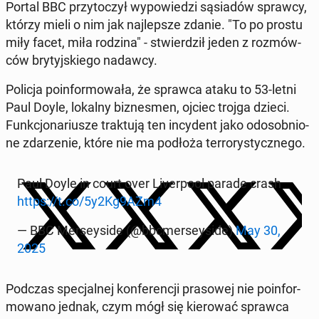
Portal BBC przy­to­czył wy­po­wie­dzi są­sia­dów sprawcy,
którzy mieli o nim jak naj­lep­sze zdanie. "To po prostu
miły facet, miła rodzina" - stwier­dził jeden z roz­mów­
ców bry­tyj­skie­go nadawcy.
Policja po­in­for­mo­wa­ła, że sprawca ataku to 53-letni
Paul Doyle, lokalny biz­nes­men, ojciec trojga dzieci.
Funk­cjo­na­riu­sze trak­tu­ją ten in­cy­dent jako od­osob­nio­
ne zda­rze­nie, które nie ma podłoża ter­ro­ry­stycz­ne­go.
Paul Doyle in court over Li­ver­po­ol parade crash
https://t.co/5y2Kg9AZm4
— BBC Mer­sey­si­de (@bbc­mer­sey­si­de)
May 30,
2025
Podczas spe­cjal­nej kon­fe­ren­cji pra­so­wej nie po­in­for­
mo­wa­no jednak, czym mógł się kie­ro­wać sprawca