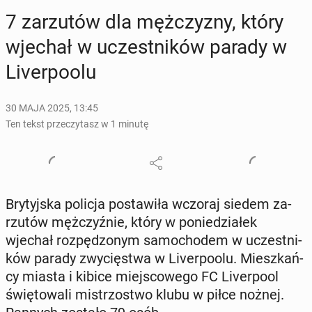
7 za­rzu­tów dla męż­czy­zny, który
wjechał w uczest­ni­ków parady w
Li­ver­po­olu
30 MAJA 2025, 13:45
Ten tekst przeczytasz w 1 minutę
Bry­tyj­ska policja po­sta­wi­ła wczoraj siedem za­
rzu­tów męż­czyź­nie, który w po­nie­dzia­łek
wjechał roz­pę­dzo­nym sa­mo­cho­dem w uczest­ni­
ków parady zwy­cię­stwa w Li­ver­po­olu. Miesz­kań­
cy miasta i kibice miej­sco­we­go FC Li­ver­po­ol
świę­to­wa­li mi­strzo­stwo klubu w piłce nożnej.