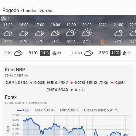
Pogoda
•
London
ZMIANA
Dziś
15:00
16:00
17:00
18:00
19:00
20:00
20:36
21:00
22:
31°C
31°C
31°C
31°C
30°C
27°C
24°C
22
Dziś
Jutro
31°C
28°C
14°C
14°C
29
25
Kurs NBP
Z DNIA: 7 SIERPNIA
5.0134
4.2982
3.7236
GBP
EUR
USD
-0.0085
-0.0068
-0.0084
4.6049
CHF
-0.0031
Forex
AKTUALIZACJA:
7 SIERPNIA, 22:00