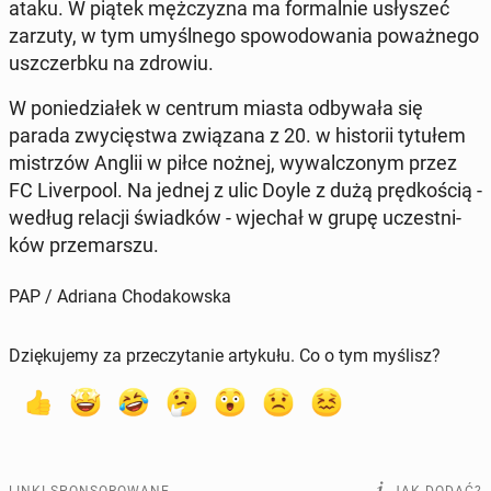
ataku. W piątek męż­czy­zna ma for­mal­nie usły­szeć
zarzuty, w tym umyśl­ne­go spo­wo­do­wa­nia po­waż­ne­go
uszczerb­ku na zdrowiu.
W po­nie­dzia­łek w centrum miasta od­by­wa­ła się
parada zwy­cię­stwa zwią­za­na z 20. w hi­sto­rii tytułem
mi­strzów Anglii w piłce nożnej, wy­wal­czo­nym przez
FC Li­ver­po­ol. Na jednej z ulic Doyle z dużą pręd­ko­ścią -
według relacji świad­ków - wjechał w grupę uczest­ni­
ków prze­mar­szu.
PAP / Adriana Chodakowska
Dziękujemy za przeczytanie artykułu. Co o tym myślisz?