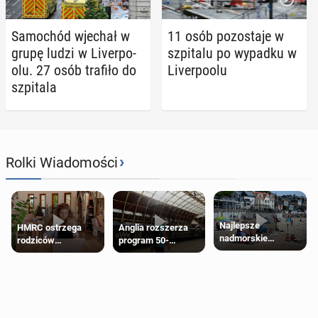
Sa­mo­chód wjechał w
11 osób po­zo­sta­je w
grupę ludzi w Li­ver­po­
szpi­ta­lu po wypadku w
olu. 27 osób trafiło do
Li­ver­po­olu
szpi­ta­la
›
Rolki Wiadomości
Najlepsze
HMRC ostrzega
Anglia rozszerza
nadmorskie
rodziców
program 50-
miasteczko blisko
pobierających Child
procentowych
Londynu
Benefit. Mogą być
zniżek kolejowych
zobowiązani do
na 18-latków
zwrotu zasiłku