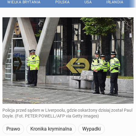
WIELKA BRYTANIA
POLSKA
USA
IRLANDIA
Policja przed sądem w Liverpoolu, gdzie oskarżony dzisiaj został Paul
Doyle. (Fot. PETER POWELL/AFP via Getty Images)
Prawo
Kronika kryminalna
Wypadki