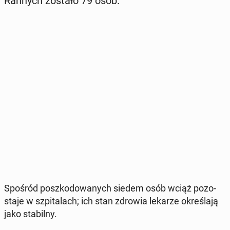
Rannych zostało 79 osób.
Spośród po­szko­do­wa­nych siedem osób wciąż po­zo­
sta­je w szpi­ta­lach; ich stan zdrowia lekarze okre­śla­ją
jako sta­bil­ny.