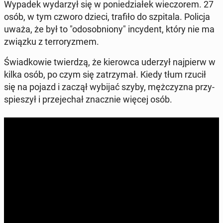
Wypadek wy­da­rzył się w po­nie­dzia­łek wie­czo­rem. 27
osób, w tym czworo dzieci, trafiło do szpi­ta­la. Policja
uważa, że był to "od­osob­nio­ny" in­cy­dent, który nie ma
związku z ter­ro­ry­zmem.
Świad­ko­wie twier­dzą, że kie­row­ca uderzył naj­pierw w
kilka osób, po czym się za­trzy­mał. Kiedy tłum rzucił
się na pojazd i zaczął wybijać szyby, męż­czy­zna przy­
spie­szył i prze­je­chał znacz­nie więcej osób.