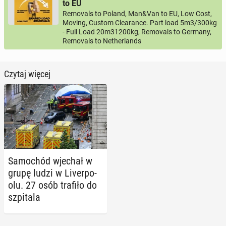
to EU
Removals to Poland, Man&Van to EU, Low Cost,
Moving, Custom Clearance. Part load 5m3/300kg
- Full Load 20m31200kg, Removals to Germany,
Removals to Netherlands
Czytaj więcej
Sa­mo­chód wjechał w
grupę ludzi w Li­ver­po­
olu. 27 osób trafiło do
szpi­ta­la