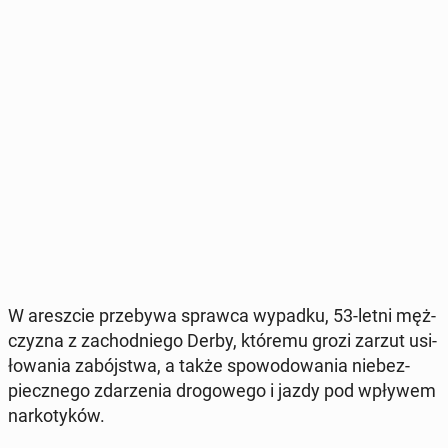
W aresz­cie prze­by­wa sprawca wypadku, 53-letni męż­
czy­zna z za­chod­nie­go Derby, któremu grozi zarzut usi­
ło­wa­nia za­bój­stwa, a także spo­wo­do­wa­nia nie­bez­
piecz­ne­go zda­rze­nia dro­go­we­go i jazdy pod wpływem
nar­ko­ty­ków.