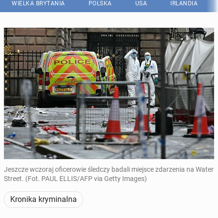
WIELKA BRYTANIA
POLSKA
USA
IRLANDIA
Jeszcze wczoraj oficerowie śledczy badali miejsce zdarzenia na Water
Street. (Fot. PAUL ELLIS/AFP via Getty Images)
Kronika kryminalna