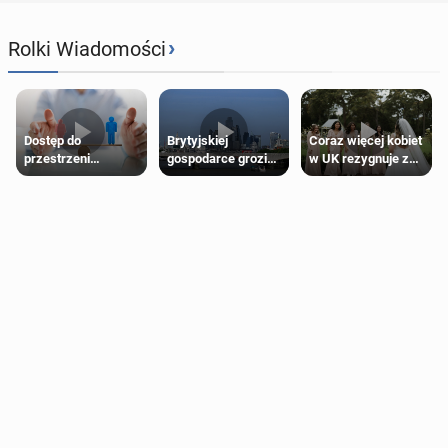
›
Rolki Wiadomości
Dostęp do
Brytyjskiej
Coraz więcej kobiet
przestrzeni
gospodarce grozi
w UK rezygnuje z
przeznaczonych
recesja, jeśli
roli druhny na
dla jednej płci ma
kryzys na Bliskim
ślubie
opierać się
Wschodzie się
wyłącznie na płci
przedłuży
biologicznej