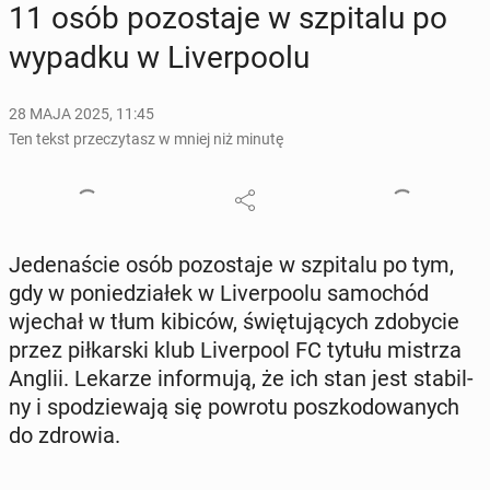
11 osób po­zo­sta­je w szpi­ta­lu po
wypadku w Li­ver­po­olu
28 MAJA 2025, 11:45
Ten tekst przeczytasz w mniej niż minutę
Je­de­na­ście osób po­zo­sta­je w szpi­ta­lu po tym,
gdy w po­nie­dzia­łek w Li­ver­po­olu sa­mo­chód
wjechał w tłum kibiców, świę­tu­ją­cych zdo­by­cie
przez pił­kar­ski klub Li­ver­po­ol FC tytułu mistrza
Anglii. Lekarze in­for­mu­ją, że ich stan jest sta­bil­
ny i spo­dzie­wa­ją się powrotu po­szko­do­wa­nych
do zdrowia.