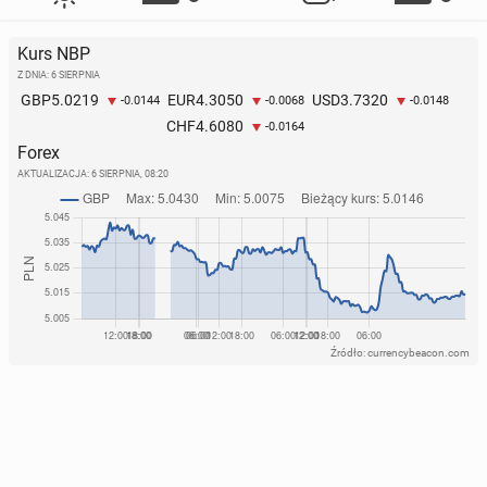
Kurs NBP
Z DNIA: 6 SIERPNIA
5.0219
4.3050
3.7320
GBP
EUR
USD
-0.0144
-0.0068
-0.0148
4.6080
CHF
-0.0164
Forex
AKTUALIZACJA:
6 SIERPNIA, 08:20
Źródło: currencybeacon.com