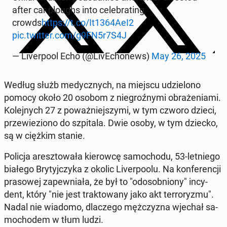
after car ploughs into ce­le­bra­ting
crowds
https://t.co/It1364AeI2
pic.twitter.com/g9FN5r7S4J
— Li­ver­po­ol Echo (@Li­vE­cho­news)
May 26, 2025
Według służb me­dycz­nych, na miejscu udzie­lo­no
pomocy około 20 osobom z nie­groź­ny­mi ob­ra­że­nia­mi.
Ko­lej­nych 27 z po­waż­niej­szy­mi, w tym czworo dzieci,
prze­wie­zio­no do szpi­ta­la. Dwie osoby, w tym dziecko,
są w ciężkim stanie.
Policja aresz­to­wa­ła kie­row­cę sa­mo­cho­du, 53-let­nie­go
białego Bry­tyj­czy­ka z okolic Li­ver­po­olu. Na kon­fe­ren­cji
pra­so­wej za­pew­nia­ła, że był to "od­osob­nio­ny" in­cy­
dent, który "nie jest trak­to­wa­ny jako akt ter­ro­ry­zmu".
Nadal nie wiadomo, dla­cze­go męż­czy­zna wjechał sa­
mo­cho­dem w tłum ludzi.