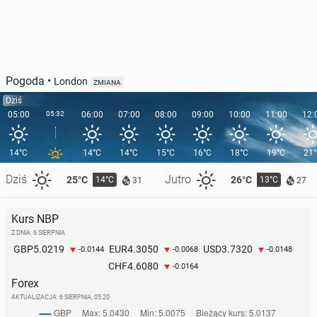
Pogoda
•
London
ZMIANA
Dziś
05:00
05:32
06:00
07:00
08:00
09:00
10:00
11:00
12:
14°C
14°C
14°C
15°C
16°C
18°C
19°C
21
Dziś
Jutro
25°C
26°C
14°C
13°C
31
27
Kurs NBP
Z DNIA: 6 SIERPNIA
5.0219
4.3050
3.7320
GBP
EUR
USD
-0.0144
-0.0068
-0.0148
4.6080
CHF
-0.0164
Forex
AKTUALIZACJA:
6 SIERPNIA, 05:20