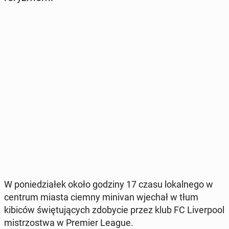
W po­nie­dzia­łek około godziny 17 czasu lo­kal­ne­go w
centrum miasta ciemny minivan wjechał w tłum
kibiców świę­tu­ją­cych zdo­by­cie przez klub FC Li­ver­po­ol
mi­strzo­stwa w Premier League.