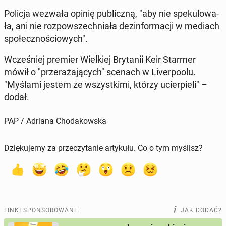
Policja wezwała opinię pu­blicz­ną, "aby nie spe­ku­lo­wa­
ła, ani nie roz­po­wszech­nia­ła dez­in­for­ma­cji w mediach
spo­łecz­no­ścio­wych".
Wcze­śniej premier Wiel­kiej Bry­ta­nii Keir Starmer
mówił o "prze­ra­ża­ją­cych" scenach w Li­ver­po­olu.
"Myślami jestem ze wszyst­ki­mi, którzy ucier­pie­li" –
dodał.
PAP / Adriana Chodakowska
Dziękujemy za przeczytanie artykułu. Co o tym myślisz?
LINKI SPONSOROWANE
JAK DODAĆ?