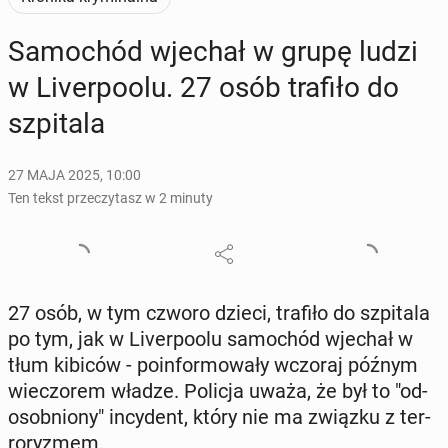
Sa­mo­chód wjechał w grupę ludzi
w Li­ver­po­olu. 27 osób trafiło do
szpi­ta­la
27 MAJA 2025, 10:00
Ten tekst przeczytasz w 2 minuty
27 osób, w tym czworo dzieci, trafiło do szpi­ta­la
po tym, jak w Li­ver­po­olu sa­mo­chód wjechał w
tłum kibiców - po­in­for­mo­wa­ły wczoraj późnym
wie­czo­rem władze. Policja uważa, że był to "od­
osob­nio­ny" in­cy­dent, który nie ma związku z ter­
ro­ry­zmem.