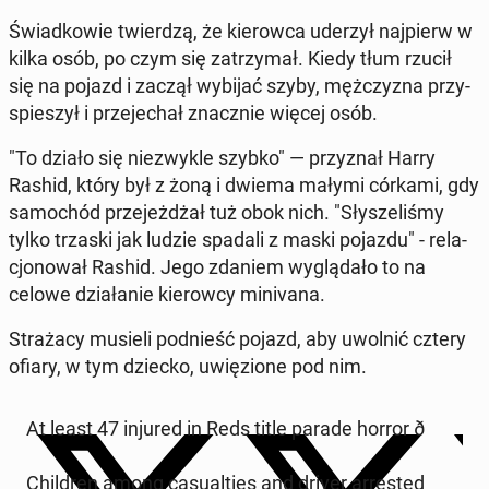
Świad­ko­wie twier­dzą, że kie­row­ca uderzył naj­pierw w
kilka osób, po czym się za­trzy­mał. Kiedy tłum rzucił
się na pojazd i zaczął wybijać szyby, męż­czy­zna przy­
spie­szył i prze­je­chał znacz­nie więcej osób.
"To działo się nie­zwy­kle szybko" — przy­znał Harry
Rashid, który był z żoną i dwiema małymi córkami, gdy
sa­mo­chód prze­jeż­dżał tuż obok nich. "Sły­sze­li­śmy
tylko trzaski jak ludzie spadali z maski pojazdu" - re­la­
cjo­no­wał Rashid. Jego zdaniem wy­glą­da­ło to na
celowe dzia­ła­nie kie­row­cy mi­ni­va­na.
Stra­ża­cy musieli pod­nieść pojazd, aby uwolnić cztery
ofiary, w tym dziecko, uwię­zio­ne pod nim.
At least 47 injured in Reds title parade horror ð
Chil­dren among ca­su­al­ties and driver ar­re­sted