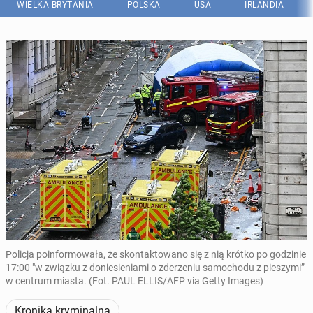
WIELKA BRYTANIA
POLSKA
USA
IRLANDIA
Policja poinformowała, że ​​skontaktowano się z nią krótko po godzinie
17:00 "w związku z doniesieniami o zderzeniu samochodu z pieszymi”
w centrum miasta. (Fot. PAUL ELLIS/AFP via Getty Images)
Kronika kryminalna