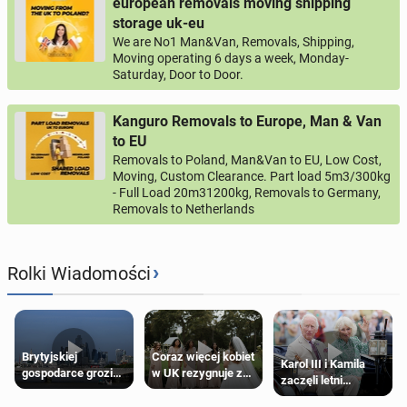
european removals moving shipping
storage uk-eu
We are No1 Man&Van, Removals, Shipping,
Moving operating 6 days a week, Monday-
Saturday, Door to Door.
Kanguro Removals to Europe, Man & Van
to EU
Removals to Poland, Man&Van to EU, Low Cost,
Moving, Custom Clearance. Part load 5m3/300kg
- Full Load 20m31200kg, Removals to Germany,
Removals to Netherlands
›
Rolki Wiadomości
Brytyjskiej
Coraz więcej kobiet
Karol III i Kamila
gospodarce grozi
w UK rezygnuje z
zaczęli letni
recesja, jeśli
roli druhny na
odpoczynek po
kryzys na Bliskim
ślubie