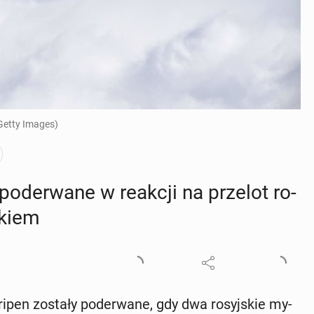
Getty Images)
po­de­rwa­ne w reakcji na przelot ro­
y­kiem
pen zostały po­de­rwa­ne, gdy dwa ro­syj­skie my­