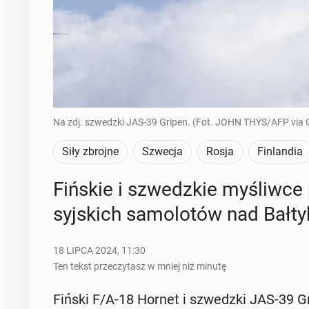
Na zdj. szwedzki JAS-39 Gripen. (Fot. JOHN THYS/AFP via 
Siły zbrojne
Szwecja
Rosja
Finlandia
Fińskie i szwedz­kie my­śliw­ce 
syj­skich sa­mo­lo­tów nad Bał­t
18 LIPCA 2024, 11:30
Ten tekst przeczytasz w mniej niż minutę
Fiński F/A-18 Hornet i szwedz­ki JAS-39 Gri