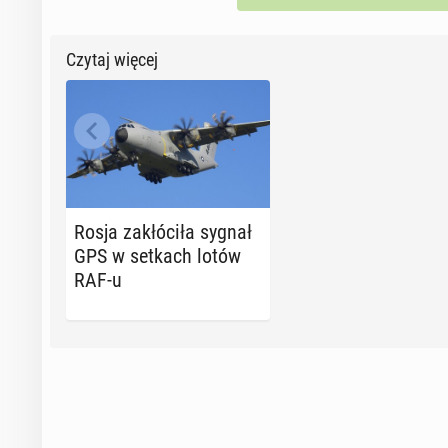
Czytaj więcej
Rosja za­kłó­ci­ła sygnał
GPS w setkach lotów
RAF-u