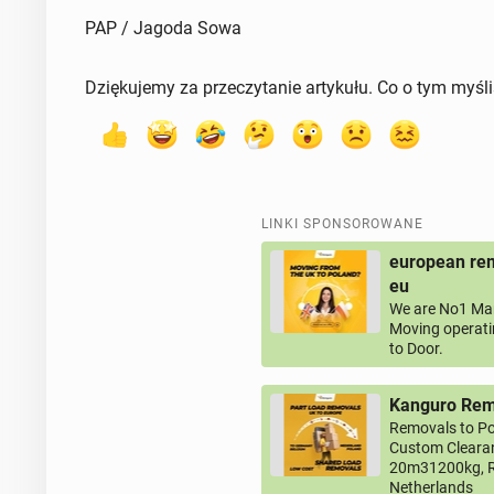
PAP / Jagoda Sowa
Dziękujemy za przeczytanie artykułu. Co o tym myśl
LINKI SPONSOROWANE
european rem
eu
We are No1 Man
Moving operati
to Door.
Kanguro Remo
Removals to Po
Custom Clearan
20m31200kg, R
Netherlands