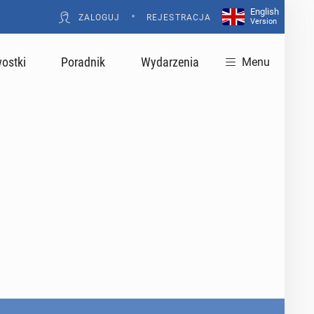
English
•
ZALOGUJ
REJESTRACJA
Version
ostki
Poradnik
Wydarzenia
Menu