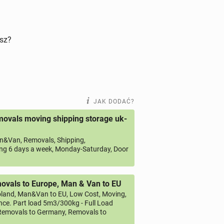
isz?
JAK DODAĆ?
ovals moving shipping storage uk-
&Van, Removals, Shipping,
ng 6 days a week, Monday-Saturday, Door
vals to Europe, Man & Van to EU
land, Man&Van to EU, Low Cost, Moving,
ce. Part load 5m3/300kg - Full Load
emovals to Germany, Removals to