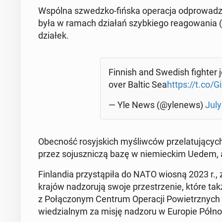
Wspólna szwedz­ko-fińska ope­ra­cja od­pro­wa­dza­j
była w ramach działań szyb­kie­go re­ago­wa­nia (
dzia­łek.
Finnish and Swedish fighter jet
over Baltic Sea
https://t.co
— Yle News (@ylenews)
July
Obec­ność ro­syj­skich my­śliw­ców prze­la­tu­ją­c
przez so­jusz­ni­czą bazę w nie­miec­kim Uedem,
Fin­lan­dia przy­stą­pi­ła do NATO wiosną 2023 r.
krajów nad­zo­ru­ją swoje prze­strze­nie, które tak
z Po­łą­czo­nym Centrum Ope­ra­cji Po­wietrz­nych
wie­dzial­nym za misję nadzoru w Europie Pół­noc