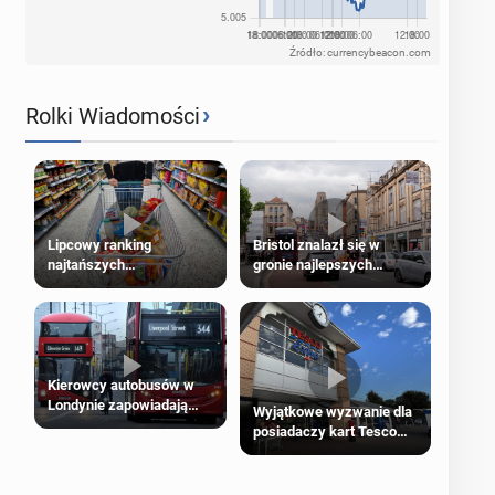
Źródło: currencybeacon.com
›
Rolki Wiadomości
Lipcowy ranking
Bristol znalazł się w
najtańszych
gronie najlepszych
supermarketów
kierunków podróży na
świecie
Kierowcy autobusów w
Londynie zapowiadają
Wyjątkowe wyzwanie dla
strajki
posiadaczy kart Tesco
Clubcard!