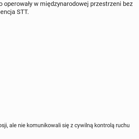
go ope­ro­wa­ły w mię­dzy­na­ro­do­wej prze­strze­ni bez
gencja STT.
osji, ale nie ko­mu­ni­ko­wa­li się z cywilną kon­tro­lą ruchu