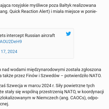
ą­ca ro­syj­skie my­śliw­ce poza Bałtyk re­ali­zo­wa­na
ang. Quick Re­ac­tion Alert) i miała miejsce w po­nie­
s in­ter­cept Russian air­craft
/GiAOU2DeH9
 17, 2024
ych nad wodami mię­dzy­na­ro­do­wy­mi została zgło­szo­na
 a także przez Finów i Szwedów – po­twier­dzi­ło NATO.
, zaś Szwecja w marcu 2024 r. Siły po­wietrz­ne tych
że stały się wspólną prze­strze­nią NATO, w ko­or­dy­na­cji
 zlo­ka­li­zo­wa­nym w Niem­czech (ang. CAOCs), od­po­
­nej.