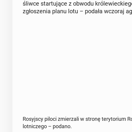
śliw­ce star­tu­ją­ce z obwodu kró­le­wiec­kie­
zgło­sze­nia planu lotu – podała wczoraj a
Ro­syj­scy piloci zmie­rza­li w stronę te­ry­to­rium R
lot­ni­cze­go – podano.