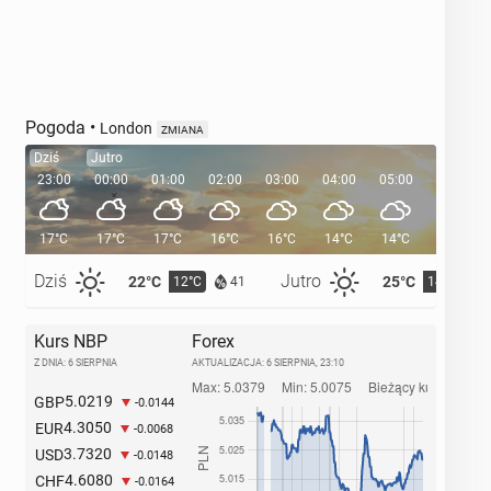
Pogoda
•
London
ZMIANA
Dziś
Jutro
23:00
00:00
01:00
02:00
03:00
04:00
05:00
05:33
17°C
17°C
17°C
16°C
16°C
14°C
14°C
Dziś
Jutro
22°C
25°C
12°C
14°C
41
Kurs NBP
Forex
Z DNIA: 6 SIERPNIA
AKTUALIZACJA:
6 SIERPNIA, 23:10
5.0219
GBP
-0.0144
4.3050
EUR
-0.0068
3.7320
USD
-0.0148
4.6080
CHF
-0.0164