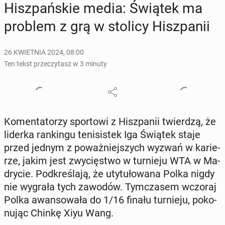
Hisz­pań­skie media: Świątek ma
problem z grą w stolicy Hisz­pa­nii
26 KWIETNIA 2024, 08:00
Ten tekst przeczytasz w 3 minuty
Ko­men­ta­to­rzy spor­to­wi z Hisz­pa­nii twier­dzą, że
liderka ran­kin­gu te­ni­si­stek Iga Świątek staje
przed jednym z po­waż­niej­szych wyzwań w ka­rie­
rze, jakim jest zwy­cię­stwo w tur­nie­ju WTA w Ma­
dry­cie. Pod­kre­śla­ją, że uty­tu­ło­wa­na Polka nigdy
nie wygrała tych zawodów. Tym­cza­sem wczoraj
Polka awan­so­wa­ła do 1/16 finału tur­nie­ju, po­ko­
nu­jąc Chinkę Xiyu Wang.