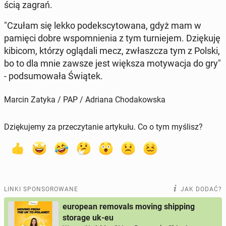
ścią zagrań.
"Czułam się lekko pod­eks­cy­to­wa­na, gdyż mam w
pamięci dobre wspo­mnie­nia z tym tur­nie­jem. Dzię­ku­ję
kibicom, którzy oglą­da­li mecz, zwłasz­cza tym z Polski,
bo to dla mnie zawsze jest większa mo­ty­wa­cja do gry"
- pod­su­mo­wa­ła Świątek.
Marcin Zatyka / PAP / Adriana Chodakowska
Dziękujemy za przeczytanie artykułu. Co o tym myślisz?
LINKI SPONSOROWANE
JAK DODAĆ?
european removals moving shipping
storage uk-eu