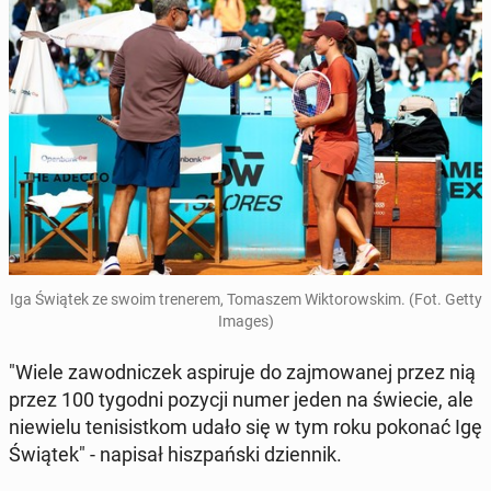
Iga Świątek ze swoim tre­ne­rem, To­ma­szem Wik­to­row­skim. (Fot. Getty
Images)
"Wiele za­wod­ni­czek aspi­ru­je do zaj­mo­wa­nej przez nią
przez 100 tygodni pozycji numer jeden na świecie, ale
nie­wie­lu te­ni­sist­kom udało się w tym roku pokonać Igę
Świątek" - napisał hisz­pań­ski dzien­nik.