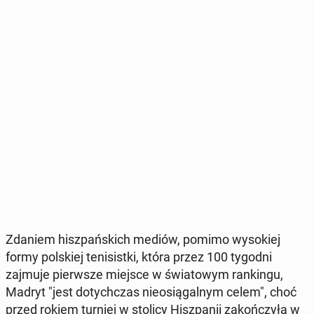
Zdaniem hisz­pań­skich mediów, pomimo wy­so­kiej
formy pol­skiej te­ni­sist­ki, która przez 100 tygodni
zajmuje pierw­sze miejsce w świa­to­wym ran­kin­gu,
Madryt "jest do­tych­czas nie­osią­gal­nym celem", choć
przed rokiem turniej w stolicy Hisz­pa­nii za­koń­czy­ła w