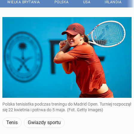
WIELKA BRYTANIA
POLSKA
USA
IRLANDIA
Polska tenisistka podczas treningu do Madrid Open. Turniej rozpoczął
się 22 kwietnia i potrwa do 5 maja. (Fot. Getty Images)
Tenis
Gwiazdy sportu