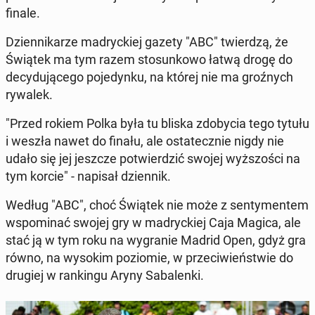
finale.
Dzien­ni­ka­rze ma­dryc­kiej gazety "ABC" twier­dzą, że
Świątek ma tym razem sto­sun­ko­wo łatwą drogę do
de­cy­du­ją­ce­go po­je­dyn­ku, na której nie ma groź­nych
rywalek.
"Przed rokiem Polka była tu bliska zdo­by­cia tego tytułu
i weszła nawet do finału, ale osta­tecz­nie nigdy nie
udało się jej jeszcze po­twier­dzić swojej wyż­szo­ści na
tym korcie" - napisał dzien­nik.
Według "ABC", choć Świątek nie może z sen­ty­men­tem
wspo­mi­nać swojej gry w ma­dryc­kiej Caja Magica, ale
stać ją w tym roku na wy­gra­nie Madrid Open, gdyż gra
równo, na wysokim po­zio­mie, w prze­ci­wień­stwie do
drugiej w ran­kin­gu Aryny Sa­ba­len­ki.