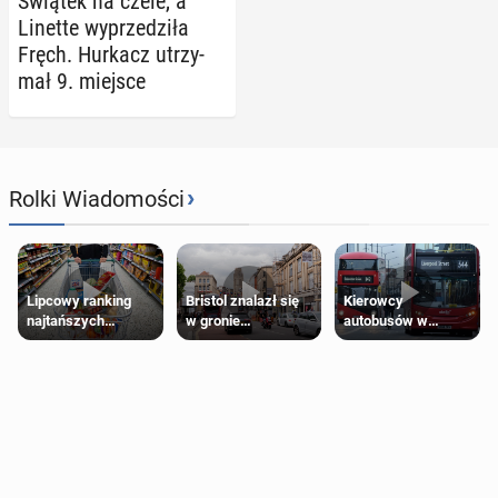
Świątek na czele, a
Linette wy­prze­dzi­ła
Fręch. Hurkacz utrzy­
mał 9. miejsce
›
Rolki Wiadomości
Lipcowy ranking
Bristol znalazł się
Kierowcy
najtańszych
w gronie
autobusów w
supermarketów
najlepszych
Londynie
kierunków podróży
zapowiadają strajki
na świecie