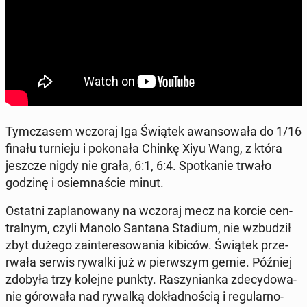
Tym­cza­sem wczoraj Iga Świątek awan­so­wa­ła do 1/16
finału tur­nie­ju i po­ko­na­ła Chinkę Xiyu Wang, z która
jeszcze nigdy nie grała, 6:1, 6:4. Spo­tka­nie trwało
godzinę i osiem­na­ście minut.
Ostatni za­pla­no­wa­ny na wczoraj mecz na korcie cen­
tral­nym, czyli Manolo Santana Stadium, nie wzbu­dził
zbyt dużego za­in­te­re­so­wa­nia kibiców. Świątek prze­
rwa­ła serwis rywalki już w pierw­szym gemie. Później
zdobyła trzy kolejne punkty. Ra­szy­nian­ka zde­cy­do­wa­
nie gó­ro­wa­ła nad rywalką do­kład­no­ścią i re­gu­lar­no­