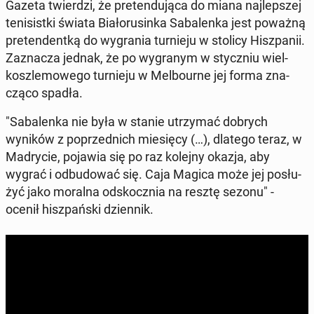
Gazeta twier­dzi, że pre­ten­du­ją­ca do miana naj­lep­szej
te­ni­sist­ki świata Bia­ło­ru­sin­ka Sa­ba­len­ka jest poważną
pre­ten­dent­ką do wy­gra­nia tur­nie­ju w stolicy Hisz­pa­nii.
Za­zna­cza jednak, że po wy­gra­nym w stycz­niu wiel­
kosz­le­mo­we­go tur­nie­ju w Mel­bo­ur­ne jej forma zna­
czą­co spadła.
"Sa­ba­len­ka nie była w stanie utrzy­mać dobrych
wyników z po­przed­nich mie­się­cy (…), dlatego teraz, w
Ma­dry­cie, pojawia się po raz kolejny okazja, aby
wygrać i od­bu­do­wać się. Caja Magica może jej po­słu­
żyć jako moralna od­skocz­nia na resztę sezonu" -
ocenił hisz­pań­ski dzien­nik.