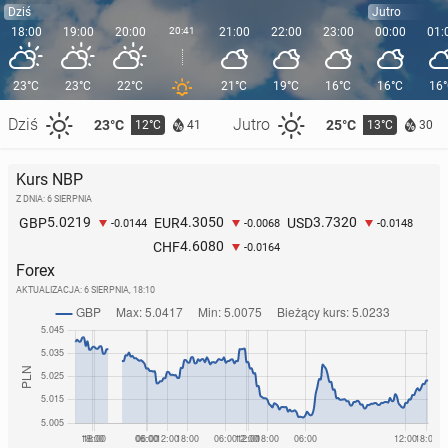
Dziś
Jutro
18:00
19:00
20:00
20:41
21:00
22:00
23:00
00:00
01:
23°C
23°C
22°C
21°C
19°C
16°C
16°C
16
Dziś
Jutro
23°C
25°C
12°C
13°C
41
30
Kurs NBP
Z DNIA: 6 SIERPNIA
5.0219
4.3050
3.7320
GBP
EUR
USD
-0.0144
-0.0068
-0.0148
4.6080
CHF
-0.0164
Forex
AKTUALIZACJA:
6 SIERPNIA, 18:10