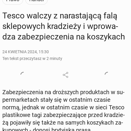
Tesco walczy z na­ra­sta­ją­cą falą
skle­po­wych kra­dzie­ży i wpro­wa­
dza za­bez­pie­cze­nia na ko­szy­kach
24 KWIETNIA 2024, 15:30
Ten tekst przeczytasz w 2 minuty
Za­bez­pie­cze­nia na droż­szych pro­duk­tach w su­
per­mar­ke­tach stały się w ostat­nim czasie
normą, jednak w ostat­nim czasie w sieci Tesco
pla­sti­ko­we tagi za­bez­pie­cza­ją­ce przed kra­dzie­
żą po­ja­wi­ły się także na samych ko­szy­kach za­
ku­po­wych - donosi bry­tyj­ska prasa.