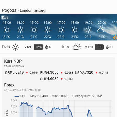
Pogoda
•
London
ZMIANA
Dziś
13:00
14:00
15:00
16:00
17:00
18:00
19:00
20:00
20:
21°C
21°C
21°C
22°C
23°C
24°C
23°C
21°C
Dziś
Jutro
24°C
27°C
12°C
13°C
43
31
Kurs NBP
Z DNIA: 6 SIERPNIA
5.0219
4.3050
3.7320
GBP
EUR
USD
-0.0144
-0.0068
-0.0148
4.6080
CHF
-0.0164
Forex
AKTUALIZACJA:
6 SIERPNIA, 13:00