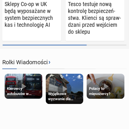
Sklepy Co-op w UK
Tesco testuje nową
będą wy­po­sa­ża­ne w
kon­tro­lę bez­pie­czeń­
system bez­piecz­nych
stwa. Klienci są spraw­
kas i tech­no­lo­gię AI
dza­ni przed wej­ściem
do sklepu
›
Rolki Wiadomości
Kierowcy
Polacy to
Wyjątkowe
autobusów w
mięsożercy?
wyzwanie dla
Londynie
posiadaczy kart
zapowiadają strajki
Tesco Clubcard!