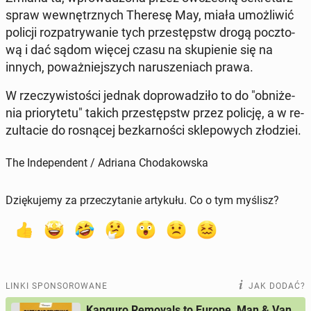
spraw we­wnętrz­nych Theresę May, miała umoż­li­wić
policji roz­pa­try­wa­nie tych prze­stępstw drogą pocz­to­
wą i dać sądom więcej czasu na sku­pie­nie się na
innych, po­waż­niej­szych na­ru­sze­niach prawa.
W rze­czy­wi­sto­ści jednak do­pro­wa­dzi­ło to do "ob­ni­że­
nia prio­ry­te­tu" takich prze­stępstw przez policję, a w re­
zul­ta­cie do ro­sną­cej bez­kar­no­ści skle­po­wych zło­dziei.
The Independent / Adriana Chodakowska
Dziękujemy za przeczytanie artykułu. Co o tym myślisz?
LINKI SPONSOROWANE
JAK DODAĆ?
Kanguro Removals to Europe, Man & Van