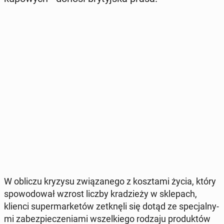
W obliczu kryzysu zwią­za­ne­go z kosz­ta­mi życia, który
spo­wo­do­wał wzrost liczby kra­dzie­ży w skle­pach,
klienci su­per­mar­ke­tów ze­tknę­li się dotąd ze spe­cjal­ny­
mi za­bez­pie­cze­nia­mi wszel­kie­go rodzaju pro­duk­tów