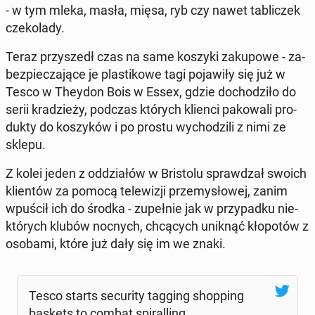
- w tym mleka, masła, mięsa, ryb czy nawet ta­bli­czek
cze­ko­la­dy.
Teraz przy­szedł czas na same koszyki za­ku­po­we - za­
bez­pie­cza­ją­ce je pla­sti­ko­we tagi po­ja­wi­ły się już w
Tesco w Theydon Bois w Essex, gdzie do­cho­dzi­ło do
serii kra­dzie­ży, podczas których klienci pa­ko­wa­li pro­
duk­ty do ko­szy­ków i po prostu wy­cho­dzi­li z nimi ze
sklepu.
Z kolei jeden z od­dzia­łów w Bri­sto­lu spraw­dzał swoich
klien­tów za pomocą te­le­wi­zji prze­my­sło­wej, zanim
wpuścił ich do środka - zu­peł­nie jak w przy­pad­ku nie­
któ­rych klubów nocnych, chcą­cych uniknąć kło­po­tów z
osobami, które już dały się im we znaki.
Tesco starts se­cu­ri­ty tagging shop­ping
baskets to combat spi­ral­ling