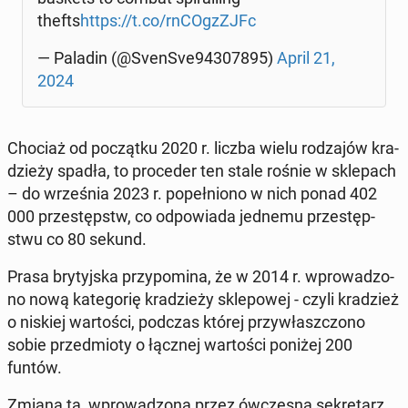
thefts
https://t.co/rnCOgz­ZJFc
— Paladin (@SvenSve94307895)
April 21,
2024
Chociaż od po­cząt­ku 2020 r. liczba wielu ro­dza­jów kra­
dzie­ży spadła, to pro­ce­der ten stale rośnie w skle­pach
– do wrze­śnia 2023 r. po­peł­nio­no w nich ponad 402
000 prze­stępstw, co od­po­wia­da jednemu prze­stęp­
stwu co 80 sekund.
Prasa bry­tyj­ska przy­po­mi­na, że w 2014 r. wpro­wa­dzo­
no nową ka­te­go­rię kra­dzie­ży skle­po­wej - czyli kra­dzież
o niskiej war­to­ści, podczas której przy­własz­czo­no
sobie przed­mio­ty o łącznej war­to­ści poniżej 200
funtów.
Zmiana ta, wpro­wa­dzo­na przez ów­cze­sną se­kre­tarz