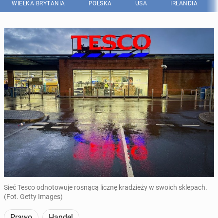
WIELKA BRYTANIA
POLSKA
USA
IRLANDIA
Sieć Tesco odnotowuje rosnącą licznę kradzieży w swoich sklepach.
(Fot. Getty Images)
Prawo
Handel