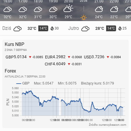
16:00
17:00
18:00
19:00
20:00
20:36
21:00
22:00
23:
32°C
32°C
31°C
30°C
29°C
24°C
22°C
20
Dziś
Jutro
32°C
28°C
14°C
14°C
30
25
Kurs NBP
Z DNIA: 7 SIERPNIA
5.0134
4.2982
3.7236
GBP
EUR
USD
-0.0085
-0.0068
-0.0084
4.6049
CHF
-0.0031
Forex
AKTUALIZACJA:
7 SIERPNIA, 22:00
Źródło: currencybeacon.com