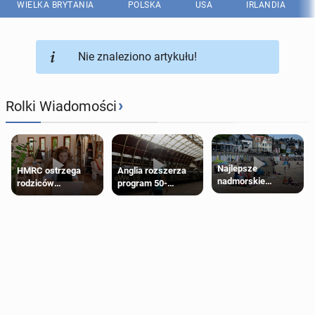
WIELKA BRYTANIA
POLSKA
USA
IRLANDIA
Nie znaleziono artykułu!
›
Rolki Wiadomości
Najlepsze
HMRC ostrzega
Anglia rozszerza
nadmorskie
rodziców
program 50-
miasteczko blisko
pobierających Child
procentowych
Londynu
Benefit. Mogą być
zniżek kolejowych
zobowiązani do
na 18-latków
zwrotu zasiłku