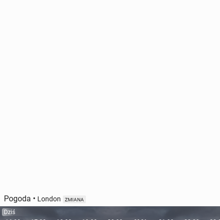
Pogoda
•
London
ZMIANA
Dziś