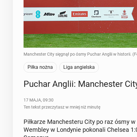
Manchester City sięgnął po ósmy Puchar Anglii w historii. (
Piłka nożna
Liga angielska
Puchar Anglii: Man­che­ster Ci
17 MAJA, 09:30
Ten tekst przeczytasz w mniej niż minutę
Pił­ka­rze Man­che­ste­ru City po raz ósmy w 
Wembley w Lon­dy­nie po­ko­na­li Chelsea 