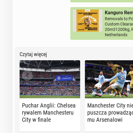
Kanguro Remo
Removals to Po
Custom Clearan
20m31200kg, R
Netherlands
Czytaj więcej
Puchar Anglii: Chelsea
Man­che­ster City ni
rywalem Man­che­ste­ru
pusz­cza pro­wa­dzą­
City w finale
mu Ar­se­na­lo­wi