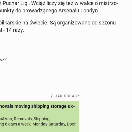
Puchar Ligi. Wciąż liczy się też w walce o mi­strzo­
nkty do pro­wa­dzą­ce­go Ar­se­na­lu Londyn.
ił­kar­skie na świecie. Są or­ga­ni­zo­wa­ne od sezonu
l - 14 razy.
isz?
JAK DODAĆ?
ovals moving shipping storage uk-
&Van, Removals, Shipping,
ng 6 days a week, Monday-Saturday, Door