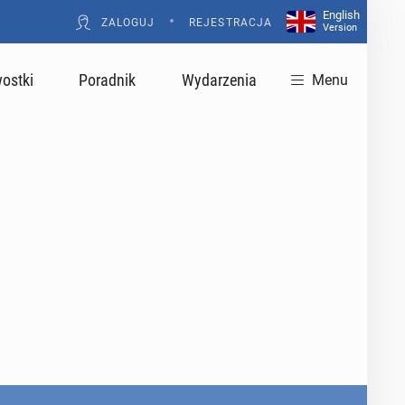
English
•
ZALOGUJ
REJESTRACJA
Version
ostki
Poradnik
Wydarzenia
Menu