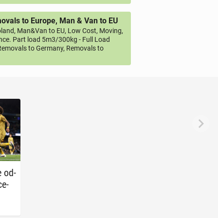
vals to Europe, Man & Van to EU
land, Man&Van to EU, Low Cost, Moving,
ce. Part load 5m3/300kg - Full Load
emovals to Germany, Removals to
e od­
ce­