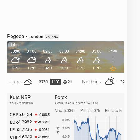
Pogoda
•
London
ZMIANA
Jutro
00:00
01:00
02:00
03:00
04:00
05:00
05:35
06:00
18°C
17°C
16°C
15°C
13°C
11°C
11°C
Jutro
Niedziela
27°C
32°C
11°C
14°
21
Kurs NBP
Forex
Z DNIA: 7 SIERPNIA
AKTUALIZACJA:
7 SIERPNIA, 22:00
5.0134
GBP
-0.0085
4.2982
EUR
-0.0068
3.7236
USD
-0.0084
4.6049
CHF
-0.0031