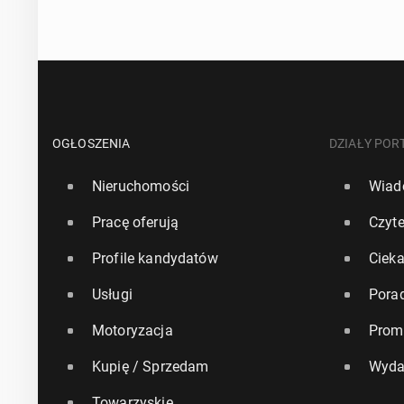
OGŁOSZENIA
DZIAŁY POR
Nieruchomości
Wiad
Pracę oferują
Czyte
Profile kandydatów
Ciek
Usługi
Pora
Motoryzacja
Prom
Kupię / Sprzedam
Wyda
Towarzyskie