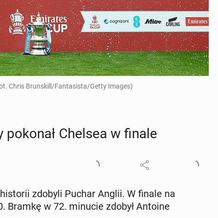
Fot. Chris Brunskill/Fantasista/Getty Images)
ty pokonał Chelsea w finale
hi­sto­rii zdobyli Puchar Anglii. W finale na
1:0. Bramkę w 72. minucie zdobył Antoine