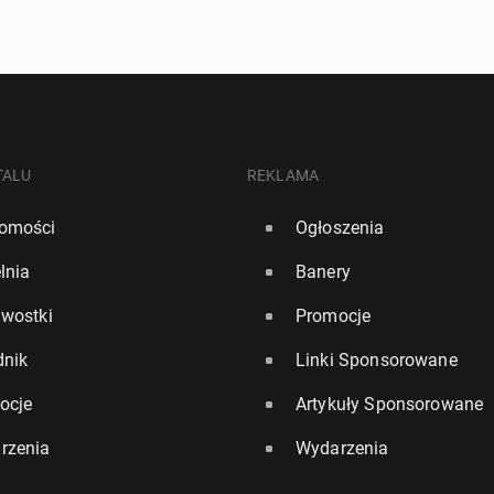
TALU
REKLAMA
omości
Ogłoszenia
lnia
Banery
awostki
Promocje
dnik
Linki Sponsorowane
ocje
Artykuły Sponsorowane
rzenia
Wydarzenia