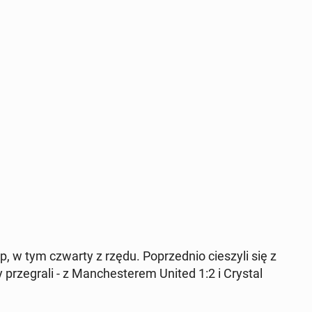
p, w tym czwarty z rzędu. Po­przed­nio cie­szy­li się z
prze­gra­li - z Man­che­ste­rem United 1:2 i Crystal