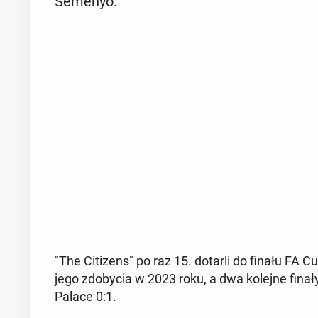
Semenyo.
"The Ci­ti­zens" po raz 15. dotarli do finału FA Cu
jego zdo­by­cia w 2023 roku, a dwa kolejne finały 
Palace 0:1.