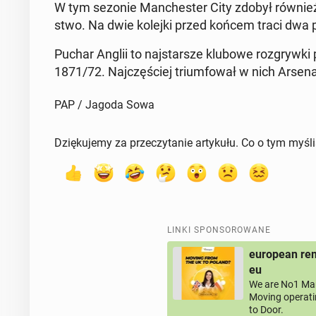
W tym sezonie Man­che­ster City zdobył również 
stwo. Na dwie kolejki przed końcem traci dwa pu
Puchar Anglii to naj­star­sze klubowe roz­gryw­ki p
1871/72. Naj­czę­ściej trium­fo­wał w nich Arsena
PAP / Jagoda Sowa
Dziękujemy za przeczytanie artykułu. Co o tym myśl
LINKI SPONSOROWANE
european rem
eu
We are No1 Man
Moving operati
to Door.