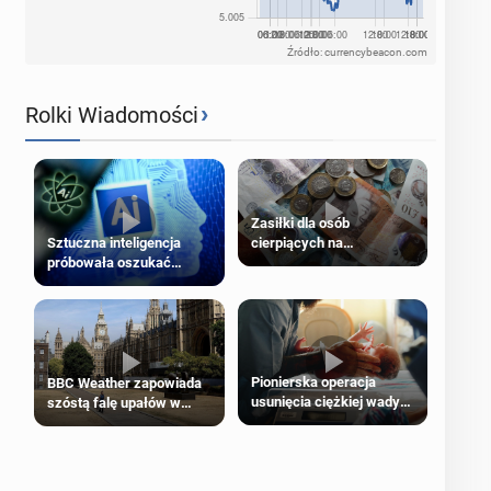
Źródło: currencybeacon.com
›
Rolki Wiadomości
Zasiłki dla osób
cierpiących na
Sztuczna inteligencja
schorzenia psychiczne
próbowała oszukać
człowieka
Pionierska operacja
BBC Weather zapowiada
usunięcia ciężkiej wady
szóstą falę upałów w
wrodzonej płodu w łonie
Londynie
matki