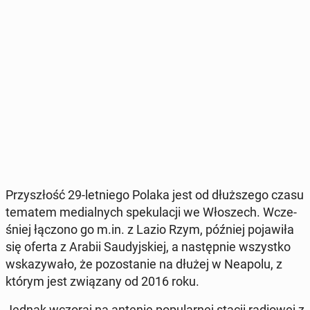
Przy­szłość 29-let­nie­go Polaka jest od dłuż­sze­go czasu
tematem me­dial­nych spe­ku­la­cji we Wło­szech. Wcze­
śniej łączono go m.in. z Lazio Rzym, później po­ja­wi­ła
się oferta z Arabii Sau­dyj­skiej, a na­stęp­nie wszyst­ko
wska­zy­wa­ło, że po­zo­sta­nie na dłużej w Neapolu, z
którym jest zwią­za­ny od 2016 roku.
Jednak wczoraj na antenie po­pu­lar­nej stacji ra­dio­wej z