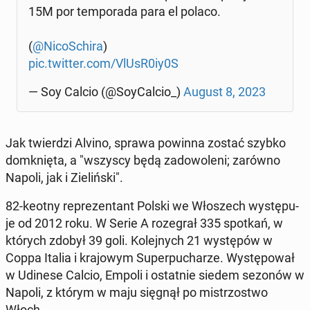
15M por tem­po­ra­da para el polaco.
(
@Ni­co­Schi­ra
)
pic.twitter.com/VlUsR0iy0S
— Soy Calcio (@Soy­Cal­cio_)
August 8, 2023
Jak twier­dzi Alvino, sprawa powinna zostać szybko
do­mknię­ta, a "wszyscy będą za­do­wo­le­ni; zarówno
Napoli, jak i Zie­liń­ski".
82-keotny re­pre­zen­tant Polski we Wło­szech wy­stę­pu­
je od 2012 roku. W Serie A ro­ze­grał 335 spotkań, w
których zdobył 39 goli. Ko­lej­nych 21 wy­stę­pów w
Coppa Italia i kra­jo­wym Su­per­pu­cha­rze. Wy­stę­po­wał
w Udinese Calcio, Empoli i ostat­nie siedem sezonów w
Napoli, z którym w maju sięgnął po mi­strzo­stwo
Włoch.