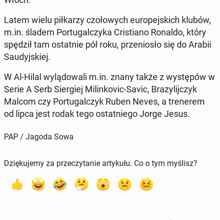
Latem wielu pił­ka­rzy czo­ło­wych eu­ro­pej­skich klubów,
m.in. śladem Por­tu­gal­czy­ka Cri­stia­no Ronaldo, który
spędził tam ostat­nie pół roku, prze­nio­sło się do Arabii
Sau­dyj­skiej.
W Al-Hilal wy­lą­do­wa­li m.in. znany także z wy­stę­pów w
Serie A Serb Sier­giej Mi­lin­ko­vic-Savic, Bra­zy­lij­czyk
Malcom czy Por­tu­gal­czyk Ruben Neves, a tre­ne­rem
od lipca jest rodak tego ostat­nie­go Jorge Jesus.
PAP / Jagoda Sowa
Dziękujemy za przeczytanie artykułu. Co o tym myślisz?