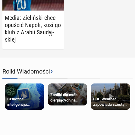
Media: Zie­liń­ski chce
opuścić Napoli, kusi go
klub z Arabii Sau­dyj­
skiej
›
Rolki Wiadomości
Zasiłki dla osób
Sztuczna
BBC Weather
cierpiących na
inteligencja
zapowiada szóstą
schorzenia
próbowała oszukać
falę upałów w
psychiczne
człowieka
Londynie