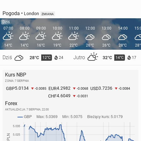
Pogoda
•
London
ZMIANA
Dziś
07:00
08:00
09:00
10:00
11:00
12:00
13:00
14:00
15:
14°C
14°C
16°C
19°C
22°C
26°C
26°C
28°C
28
Dziś
Jutro
28°C
32°C
12°C
14°C
24
17
Kurs NBP
Z DNIA: 7 SIERPNIA
5.0134
4.2982
3.7236
GBP
EUR
USD
-0.0085
-0.0068
-0.0084
4.6049
CHF
-0.0031
Forex
AKTUALIZACJA:
7 SIERPNIA, 22:00