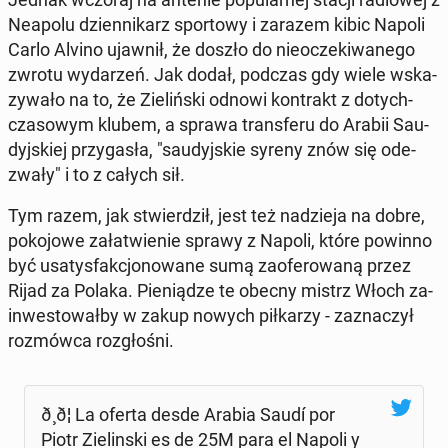
Neapolu dzien­ni­karz spor­to­wy i zarazem kibic Napoli
Carlo Alvino ujawnił, że doszło do nie­ocze­ki­wa­ne­go
zwrotu wy­da­rzeń. Jak dodał, podczas gdy wiele wska­
zy­wa­ło na to, że Zie­liń­ski odnowi kon­trakt z do­tych­
cza­so­wym klubem, a sprawa trans­fe­ru do Arabii Sau­
dyj­skiej przy­ga­sła, "sau­dyj­skie syreny znów się ode­
zwa­ły" i to z całych sił.
Tym razem, jak stwier­dził, jest też na­dzie­ja na dobre,
po­ko­jo­we za­ła­twie­nie sprawy z Napoli, które powinno
być usa­tys­fak­cjo­no­wa­ne sumą za­ofe­ro­wa­ną przez
Rijad za Polaka. Pie­nią­dze te obecny mistrz Włoch za­
in­we­sto­wał­by w zakup nowych pił­ka­rzy - za­zna­czył
roz­mów­ca roz­gło­śni.
ð¸ð¦ La oferta desde Arabia Saudí por
Piotr Zie­lin­ski es de 25M para el Napoli y