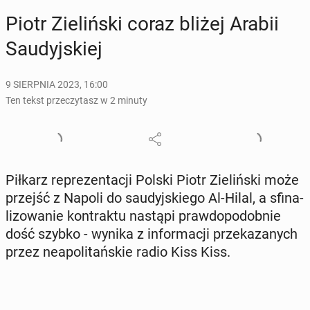
Piotr Zie­liń­ski coraz bliżej Arabii
Sau­dyj­skiej
9 SIERPNIA 2023, 16:00
Ten tekst przeczytasz w 2 minuty
Piłkarz re­pre­zen­ta­cji Polski Piotr Zie­liń­ski może
przejść z Napoli do sau­dyj­skie­go Al-Hilal, a sfi­na­
li­zo­wa­nie kon­trak­tu nastąpi praw­do­po­dob­nie
dość szybko - wynika z in­for­ma­cji prze­ka­za­nych
przez ne­apo­li­tań­skie radio Kiss Kiss.