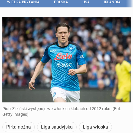
WIELKA BRYTANIA
POLSKA
USA
IRLANDIA
Piotr Zieliński występuje we włoskich klubach od 2012 roku. (Fot.
Getty Images)
Piłka nożna
Liga saudyjska
Liga włoska