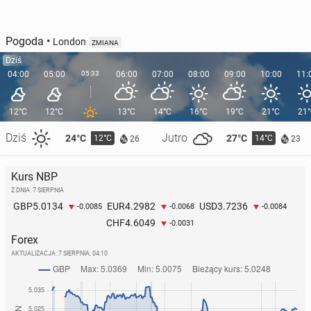
Pogoda
•
London
ZMIANA
Dziś
04:00
05:00
05:33
06:00
07:00
08:00
09:00
10:00
11:
12°C
12°C
13°C
14°C
16°C
19°C
21°C
21
Dziś
Jutro
24°C
27°C
12°C
14°C
26
23
Kurs NBP
Z DNIA: 7 SIERPNIA
5.0134
4.2982
3.7236
GBP
EUR
USD
-0.0085
-0.0068
-0.0084
4.6049
CHF
-0.0031
Forex
AKTUALIZACJA:
7 SIERPNIA, 04:10