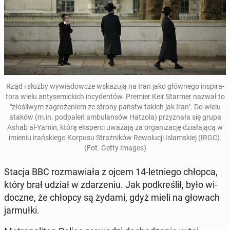
Rząd i służby wy­wia­dow­cze wska­zu­ją na Iran jako głów­ne­go in­spi­ra­
to­ra wielu an­ty­se­mic­kich in­cy­den­tów. Premier Keir Starmer nazwał to
"zło­śli­wym za­gro­że­niem ze strony państw takich jak Iran". Do wielu
ataków (m.in. pod­pa­leń am­bu­lan­sów Hatzola) przy­zna­ła się grupa
Ashab al-Yamin
, którą eks­per­ci uważają za or­ga­ni­za­cję dzia­ła­ją­cą w
imieniu irań­skie­go Korpusu Straż­ni­ków Re­wo­lu­cji Is­lam­skiej (IRGC).
(Fot. Getty Images)
Stacja BBC roz­ma­wia­ła z ojcem 14-let­nie­go chłopca,
który brał udział w zda­rze­niu. Jak pod­kre­ślił, było wi­
docz­ne, że chłopcy są żydami, gdyż mieli na głowach
jar­muł­ki.