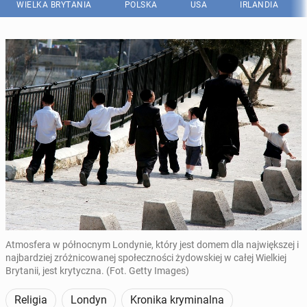
WIELKA BRYTANIA
POLSKA
USA
IRLANDIA
Atmosfera w północnym Londynie, który jest domem dla największej i
najbardziej zróżnicowanej społeczności żydowskiej w całej Wielkiej
Brytanii, jest krytyczna. (Fot. Getty Images)
Religia
Londyn
Kronika kryminalna