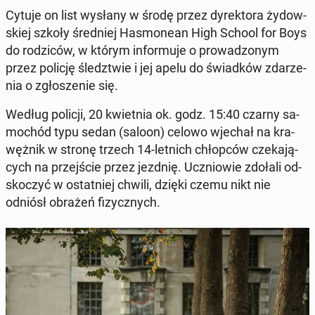
Cytuje on list wysłany w środę przez dy­rek­to­ra ży­dow­
skiej szkoły śred­niej Ha­smo­ne­an High School for Boys
do ro­dzi­ców, w którym in­for­mu­je o pro­wa­dzo­nym
przez policję śledz­twie i jej apelu do świad­ków zda­rze­
nia o zgło­sze­nie się.
Według policji, 20 kwiet­nia ok. godz. 15:40 czarny sa­
mo­chód typu sedan (saloon) celowo wjechał na kra­
węż­nik w stronę trzech 14-letnich chłop­ców cze­ka­ją­
cych na przej­ście przez jezdnię. Ucznio­wie zdołali od­
sko­czyć w ostat­niej chwili, dzięki czemu nikt nie
odniósł obrażeń fi­zycz­nych.