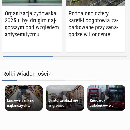
Or­ga­ni­za­cja ży­dow­ska:
Pod­pa­lo­no cztery
2025 r. był drugim naj­
karetki po­go­to­wia za­
gor­szym pod wzglę­dem
par­ko­wa­ne przy sy­na­
an­ty­se­mi­ty­zmu
go­dze w Lon­dy­nie
›
Rolki Wiadomości
Lipcowy ranking
Bristol znalazł się
Kierowcy
najtańszych
w gronie
autobusów w
supermarketów
najlepszych
Londynie
kierunków podróży
zapowiadają strajki
na świecie