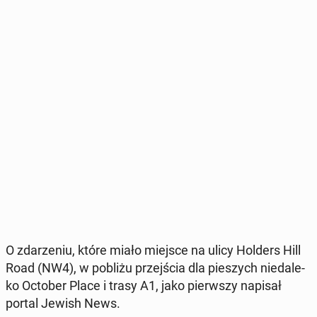
O zda­rze­niu, które miało miejsce na ulicy Holders Hill
Road (NW4)
, w pobliżu przej­ścia dla pie­szych nie­da­le­
ko October Place i trasy A1, jako pierw­szy napisał
portal Jewish News.