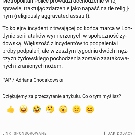
Me­tro­po­li­tan Police pro­wa­dzi do­cho­dze­nie w tej
sprawie, trak­tu­jąc zda­rze­nie jako napaść na tle re­li­gij­
nym
(re­li­gio­usly ag­gra­va­ted assault).
To kolejny in­cy­dent z trwa­ją­cej od końca marca w Lon­
dy­nie serii ataków wy­mie­rzo­nych w spo­łecz­ność ży­
dow­ską. Więk­szość z in­cy­den­tów to pod­pa­le­nia i
próby pod­pa­leń, ale w zeszłym ty­go­dniu dwóch męż­
czyzn ży­dow­skie­go po­cho­dze­nia zostało za­ata­ko­wa­
nych i zra­nio­nych nożem.
PAP / Adriana Chodakowska
Dziękujemy za przeczytanie artykułu. Co o tym myślisz?
LINKI SPONSOROWANE
JAK DODAĆ?