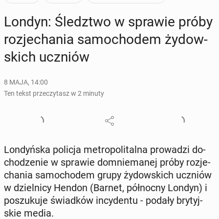
Londyn: Śledz­two w sprawie próby
roz­je­cha­nia sa­mo­cho­dem ży­dow­
skich uczniów
8 MAJA, 14:00
Ten tekst przeczytasz w 2 minuty
Lon­dyń­ska policja me­tro­po­li­tal­na pro­wa­dzi do­
cho­dze­nie w sprawie do­mnie­ma­nej próby roz­je­
cha­nia sa­mo­cho­dem grupy ży­dow­skich uczniów
w dziel­ni­cy Hendon (Barnet, pół­noc­ny Londyn) i
po­szu­ku­je świad­ków in­cy­den­tu - podały bry­tyj­
skie media.