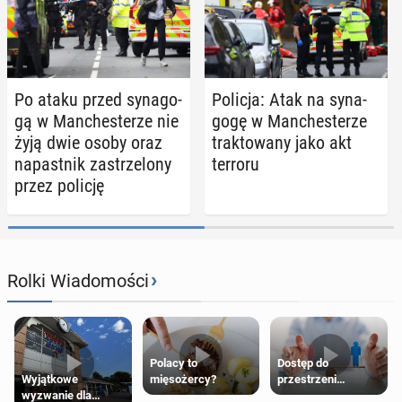
Po ataku przed sy­na­go­
Policja: Atak na sy­na­
gą w Man­che­ste­rze nie
go­gę w Man­che­ste­rze
żyją dwie osoby oraz
trak­to­wa­ny jako akt
na­past­nik za­strze­lo­ny
terroru
przez policję
›
Rolki Wiadomości
Polacy to
Dostęp do
Wyjątkowe
mięsożercy?
przestrzeni
wyzwanie dla
przeznaczonych