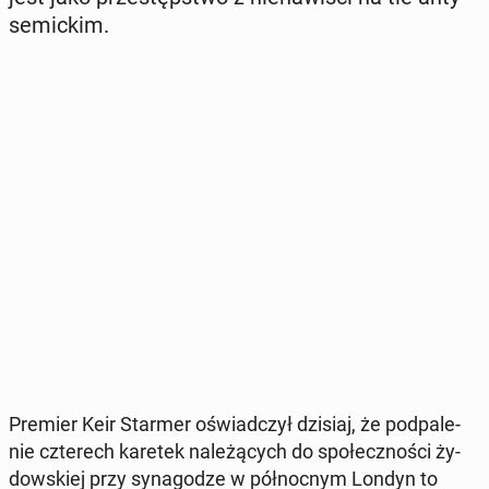
se­mic­kim.
Premier Keir Starmer oświad­czył dzisiaj, że pod­pa­le­
nie czte­rech karetek na­le­żą­cych do spo­łecz­no­ści ży­
dow­skiej przy sy­na­go­dze w pół­noc­nym Londyn to