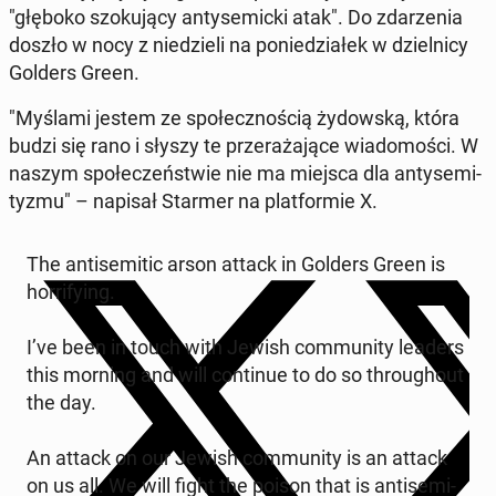
"głęboko szo­ku­ją­cy an­ty­se­mic­ki atak". Do zda­rze­nia
doszło w nocy z nie­dzie­li na po­nie­dzia­łek w dziel­ni­cy
Golders Green.
"Myślami jestem ze spo­łecz­no­ścią ży­dow­ską, która
budzi się rano i słyszy te prze­ra­ża­ją­ce wia­do­mo­ści. W
naszym spo­łe­czeń­stwie nie ma miejsca dla an­ty­se­mi­
ty­zmu" – napisał Starmer na plat­for­mie X.
The an­ti­se­mi­tic arson attack in Golders Green is
hor­ri­fy­ing.
I’ve been in touch with Jewish com­mu­ni­ty leaders
this morning and will con­ti­nue to do so thro­ugho­ut
the day.
An attack on our Jewish com­mu­ni­ty is an attack
on us all. We will fight the poison that is an­ti­se­mi­