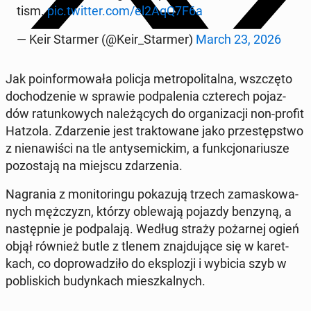
tism.
pic.twitter.com/el2AqQ7F6a
— Keir Starmer (@Keir_Starmer)
March 23, 2026
Jak po­in­for­mo­wa­ła policja me­tro­po­li­tal­na, wsz­czę­to
do­cho­dze­nie w sprawie pod­pa­le­nia czte­rech po­jaz­
dów ra­tun­ko­wych na­le­żą­cych do or­ga­ni­za­cji non-profit
Hatzola. Zda­rze­nie jest trak­to­wa­ne jako prze­stęp­stwo
z nie­na­wi­ści na tle an­ty­se­mic­kim, a funk­cjo­na­riu­sze
po­zo­sta­ją na miejscu zda­rze­nia.
Na­gra­nia z mo­ni­to­rin­gu po­ka­zu­ją trzech za­ma­sko­wa­
nych męż­czyzn, którzy ob­le­wa­ją pojazdy benzyną, a
na­stęp­nie je pod­pa­la­ją. Według straży po­żar­nej ogień
objął również butle z tlenem znaj­du­ją­ce się w ka­ret­
kach, co do­pro­wa­dzi­ło do eks­plo­zji i wybicia szyb w
po­bli­skich bu­dyn­kach miesz­kal­nych.