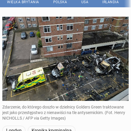
WIELKA BRYTANIA
POLSKA
USA
IRLANDIA
Zdarzenie, do którego doszło w dzielnicy Golders Green traktowane
jest jako przestępstwo z nienawiści na tle antysemickim. (Fot. Henry
NICHOLLS / AFP via Getty Images)
Londyn
Kronika kryminalna