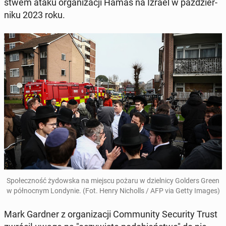
stwem ataku or­ga­ni­za­cji Hamas na Izrael w paź­dzier­
ni­ku 2023 roku.
Spo­łecz­ność ży­dow­ska na miejscu pożaru w dziel­ni­cy Golders Green
w pół­noc­nym Lon­dy­nie. (Fot. Henry Ni­cholls / AFP via Getty Images)
Mark Gardner z or­ga­ni­za­cji Com­mu­ni­ty Se­cu­ri­ty Trust