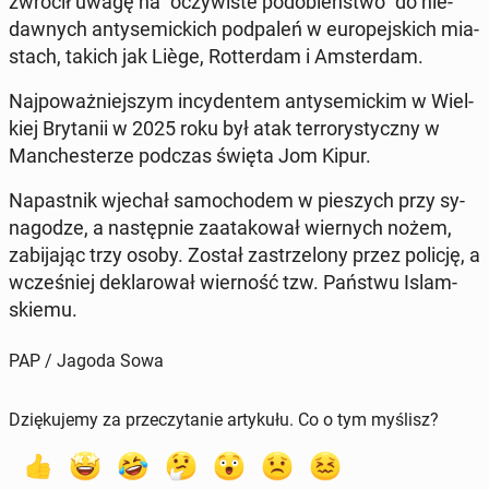
zwrócił uwagę na "oczy­wi­ste po­do­bień­stwo" do nie­
daw­nych an­ty­se­mic­kich pod­pa­leń w eu­ro­pej­skich mia­
stach, takich jak Liège, Rot­ter­dam i Am­ster­dam.
Naj­po­waż­niej­szym in­cy­den­tem an­ty­se­mic­kim w Wiel­
kiej Bry­ta­nii w 2025 roku był atak ter­ro­ry­stycz­ny w
Man­che­ste­rze podczas święta Jom Kipur.
Na­past­nik wjechał sa­mo­cho­dem w pie­szych przy sy­
na­go­dze, a na­stęp­nie za­ata­ko­wał wier­nych nożem,
za­bi­ja­jąc trzy osoby. Został za­strze­lo­ny przez policję, a
wcze­śniej de­kla­ro­wał wier­ność tzw. Państwu Is­lam­
skie­mu.
PAP / Jagoda Sowa
Dziękujemy za przeczytanie artykułu. Co o tym myślisz?