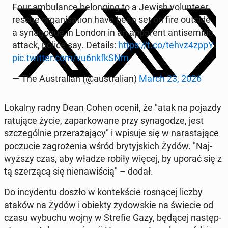
Four am­bu­lan­ce be­lon­ging to a Jewish vo­lun­te­er
rescue or­ga­ni­sa­tion have been set on fire outside
a sy­na­go­gue in London in an ap­pa­rent an­ti­se­mi­tic
attack, police say. Details:
https://t.co/tehvz4zppY
pic.twitter.com/vu6nkfkSNm
— The Au­stra­lian (@au­stra­lian)
March 23, 2026
Lokalny radny Dean Cohen ocenił, że "atak na pojazdy
ra­tu­ją­ce życie, za­par­ko­wa­ne przy sy­na­go­dze, jest
szcze­gól­nie prze­ra­ża­ją­cy" i wpisuje się w na­ra­sta­ją­ce
po­czu­cie za­gro­że­nia wśród bry­tyj­skich Żydów. "Naj­
wyż­szy czas, aby władze robiły więcej, by uporać się z
tą sze­rzą­cą się nie­na­wi­ścią" – dodał.
Do in­cy­den­tu doszło w kon­tek­ście ro­sną­cej liczby
ataków na Żydów i obiekty ży­dow­skie na świecie od
czasu wybuchu wojny w Strefie Gazy, będącej na­stęp­