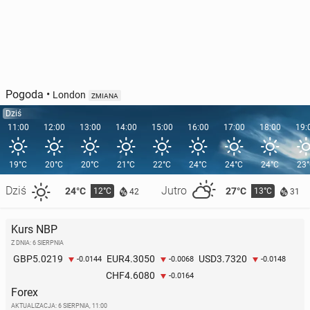
Pogoda
•
London
ZMIANA
Dziś
11:00
12:00
13:00
14:00
15:00
16:00
17:00
18:00
19:
19°C
20°C
20°C
21°C
22°C
24°C
24°C
24°C
23
Dziś
Jutro
24°C
27°C
12°C
13°C
42
31
Kurs NBP
Z DNIA: 6 SIERPNIA
5.0219
4.3050
3.7320
GBP
EUR
USD
-0.0144
-0.0068
-0.0148
4.6080
CHF
-0.0164
Forex
AKTUALIZACJA:
6 SIERPNIA, 11:00