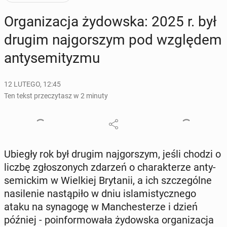
Or­ga­ni­za­cja ży­dow­ska: 2025 r. był
drugim naj­gor­szym pod wzglę­dem
an­ty­se­mi­ty­zmu
12 LUTEGO, 12:45
Ten tekst przeczytasz w 2 minuty
Ubiegły rok był drugim naj­gor­szym, jeśli chodzi o
liczbę zgło­szo­nych zdarzeń o cha­rak­te­rze an­ty­
se­mic­kim w Wiel­kiej Bry­ta­nii, a ich szcze­gól­ne
na­si­le­nie na­stą­pi­ło w dniu is­la­mi­stycz­ne­go
ataku na sy­na­go­gę w Man­che­ste­rze i dzień
później - po­in­for­mo­wa­ła ży­dow­ska or­ga­ni­za­cja