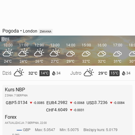
Pogoda
•
London
ZMIANA
Dziś
10:00
11:00
12:00
13:00
14:00
15:00
16:00
17:00
18:
24°C
24°C
26°C
27°C
29°C
32°C
32°C
31°C
30
Dziś
Jutro
32°C
29°C
14°C
15°C
34
34
Kurs NBP
Z DNIA: 7 SIERPNIA
5.0134
4.2982
3.7236
GBP
EUR
USD
-0.0085
-0.0068
-0.0084
4.6049
CHF
-0.0031
Forex
AKTUALIZACJA:
7 SIERPNIA, 22:00