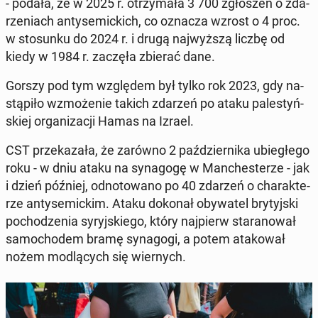
- podała, że w 2025 r. otrzy­ma­ła 3 700 zgło­szeń o zda­
rze­niach an­ty­se­mic­kich, co oznacza wzrost o 4 proc.
w sto­sun­ku do 2024 r. i drugą naj­wyż­szą liczbę od
kiedy w 1984 r. zaczęła zbierać dane.
Gorszy pod tym wzglę­dem był tylko rok 2023, gdy na­
stą­pi­ło wzmo­że­nie takich zdarzeń po ataku pa­le­styń­
skiej or­ga­ni­za­cji Hamas na Izrael.
CST prze­ka­za­ła, że zarówno 2 paź­dzier­ni­ka ubie­głe­go
roku - w dniu ataku na sy­na­go­gę w Man­che­ste­rze - jak
i dzień później, od­no­to­wa­no po 40 zdarzeń o cha­rak­te­
rze an­ty­se­mic­kim. Ataku dokonał oby­wa­tel bry­tyj­ski
po­cho­dze­nia sy­ryj­skie­go, który naj­pierw sta­ra­no­wał
sa­mo­cho­dem bramę sy­na­go­gi, a potem ata­ko­wał
nożem mo­dlą­cych się wier­nych.