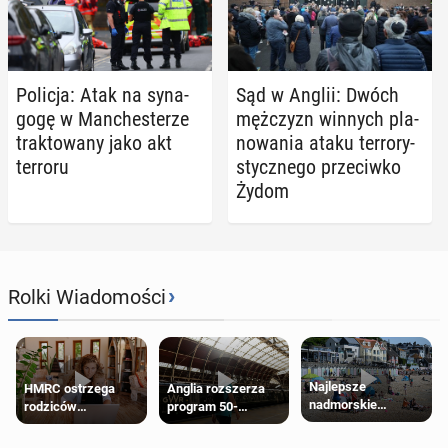
Policja: Atak na sy­na­
Sąd w Anglii: Dwóch
go­gę w Man­che­ste­rze
męż­czyzn winnych pla­
trak­to­wa­ny jako akt
no­wa­nia ataku ter­ro­ry­
terroru
stycz­ne­go prze­ciw­ko
Żydom
›
Rolki Wiadomości
Najlepsze
HMRC ostrzega
Anglia rozszerza
nadmorskie
rodziców
program 50-
miasteczko blisko
pobierających Child
procentowych
Londynu
Benefit. Mogą być
zniżek kolejowych