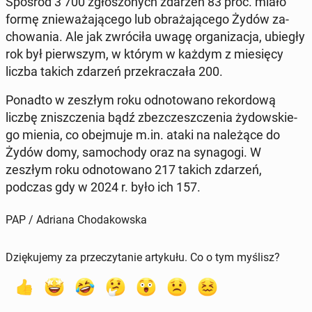
Spośród 3 700 zgło­szo­nych zdarzeń 83 proc. miało
formę znie­wa­ża­ją­ce­go lub ob­ra­ża­ją­ce­go Żydów za­
cho­wa­nia. Ale jak zwró­ci­ła uwagę or­ga­ni­za­cja, ubiegły
rok był pierw­szym, w którym w każdym z mie­się­cy
liczba takich zdarzeń prze­kra­cza­ła 200.
Ponadto w zeszłym roku od­no­to­wa­no re­kor­do­wą
liczbę znisz­cze­nia bądź zbez­czesz­cze­nia ży­dow­skie­
go mienia, co obej­mu­je m.in. ataki na na­le­żą­ce do
Żydów domy, sa­mo­cho­dy oraz na sy­na­go­gi. W
zeszłym roku od­no­to­wa­no 217 takich zdarzeń,
podczas gdy w 2024 r. było ich 157.
PAP / Adriana Chodakowska
Dziękujemy za przeczytanie artykułu. Co o tym myślisz?