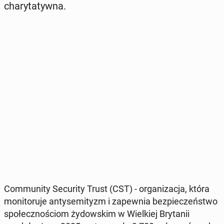
cha­ry­ta­tyw­na.
Com­mu­ni­ty Se­cu­ri­ty Trust (CST) - or­ga­ni­za­cja, która
mo­ni­to­ru­je an­ty­se­mi­tyzm i za­pew­nia bez­pie­czeń­stwo
spo­łecz­no­ściom ży­dow­skim w Wiel­kiej Bry­ta­nii