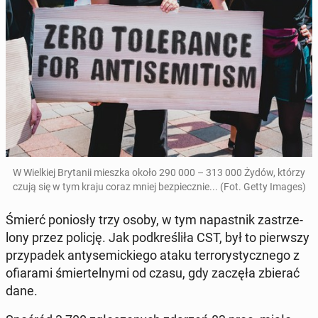
W Wiel­kiej Bry­ta­nii mieszka około 290 000 – 313 000 Żydów, którzy
czują się w tym kraju coraz mniej bez­piecz­nie... (Fot. Getty Images)
Śmierć po­nio­sły trzy osoby, w tym na­past­nik za­strze­
lo­ny przez policję. Jak pod­kre­śli­ła CST, był to pierw­szy
przy­pa­dek an­ty­se­mic­kie­go ataku ter­ro­ry­stycz­ne­go z
ofia­ra­mi śmier­tel­ny­mi od czasu, gdy zaczęła zbierać
dane.