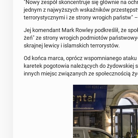
"Nowy zespół skon­cen­tru­je się głównie na ochro­
jednym z naj­wyż­szych wskaź­ni­ków prze­stępstw z
ter­ro­ry­stycz­ny­mi i ze strony wrogich państw" – 
Jej ko­men­dant Mark Rowley pod­kre­ślił, że spo­ł
żeń" ze strony wrogich pod­mio­tów pań­stwo­wych
skraj­nej lewicy i is­lam­skich ter­ro­ry­stów.
Od końca marca, oprócz wspo­mnia­ne­go ataku no­
karetek po­go­to­wia na­le­żą­cych do ży­dow­skiej
innych miejsc zwią­za­nych ze spo­łecz­no­ścią ży