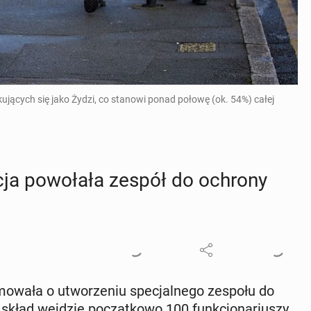
jących się jako Żydzi, co stanowi ponad połowę (ok. 54%) całej
cja po­wo­ła­ła zespół do ochrony
r­mo­wa­ła o utwo­rze­niu spe­cjal­ne­go zespołu do
skład wejdzie po­cząt­ko­wo 100 funk­cjo­na­riu­szy,