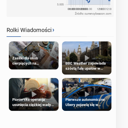
Źródło: currencybeacon.com
›
Rolki Wiadomości
Zasiłki dla osób
cierpiących na
BBC Weather zapowiada
schorzenia psychiczne
szóstą falę upałów w
Londynie
Pierwsze autonomiczne
Pionierska operacja
Ubery pojawią się w
usunięcia ciężkiej wady
Londynie jeszcze tego
wrodzonej płodu w łonie
lata
matki