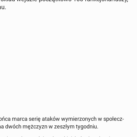
mu.
 końca marca serię ataków wy­mie­rzo­nych w spo­łecz­
a dwóch męż­czyzn w zeszłym ty­go­dniu.