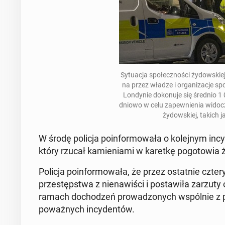
Sy­tu­acja spo­łecz­no­ści ży­dow­sk
na przez władze i or­ga­ni­za­cje s
Lon­dy­nie do­ko­nu­je się średnio 1
dnio­wo
w celu za­pew­nie­nia wi­docz
ży­dow­skiej, takich 
W środę policja po­in­for­mo­wa­ła o ko­lej­nym in
który rzucał ka­mie­nia­mi w karetkę po­go­to­wia
Policja po­in­for­mo­wa­ła, że przez ostat­nie czter
prze­stęp­stwa z nie­na­wi­ści i po­sta­wi­ła zar
ramach do­cho­dzeń pro­wa­dzo­nych wspól­nie z pol
po­waż­nych in­cy­den­tów.