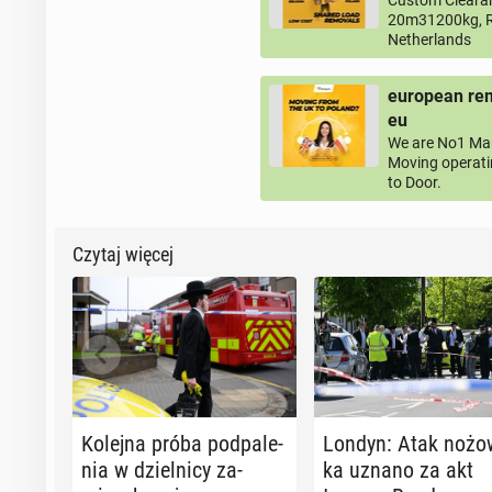
Custom Clearan
20m31200kg, R
Netherlands
european rem
eu
We are No1 Man
Moving operati
to Door.
Czytaj więcej
Kolejna próba pod­pa­le­
Londyn: Atak no­żow
nia w dziel­ni­cy za­
ka uznano za akt