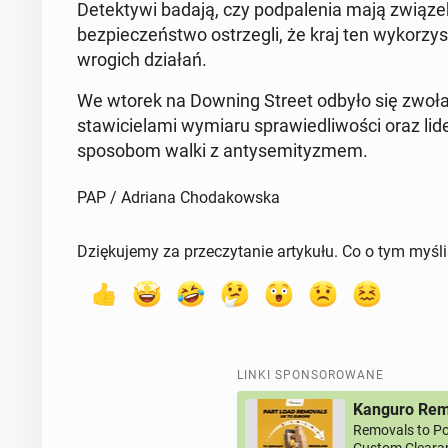
De­tek­ty­wi badają, czy pod­pa­le­nia mają związek 
bez­pie­czeń­stwo ostrze­gli, że kraj ten wy­ko­rzy
wrogich działań.
We wtorek na Downing Street odbyło się zwołane 
sta­wi­cie­la­mi wymiaru spra­wie­dli­wo­ści oraz li
spo­so­bom walki z an­ty­se­mi­ty­zmem.
PAP / Adriana Chodakowska
Dziękujemy za przeczytanie artykułu. Co o tym myśl
LINKI SPONSOROWANE
Kanguro Remo
Removals to Po