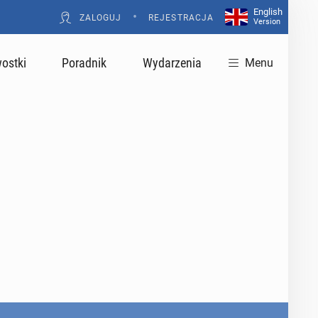
English
•
ZALOGUJ
REJESTRACJA
Version
ostki
Poradnik
Wydarzenia
Menu