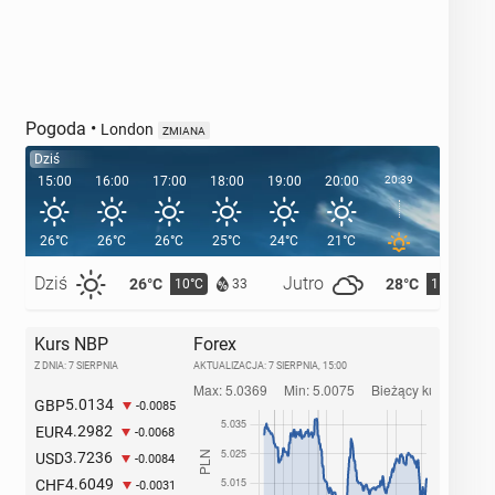
Pogoda
•
London
ZMIANA
Dziś
15:00
16:00
17:00
18:00
19:00
20:00
20:39
21:00
26°C
26°C
26°C
25°C
24°C
21°C
19°C
Dziś
Jutro
26°C
28°C
10°C
11°C
33
Kurs NBP
Forex
Z DNIA: 7 SIERPNIA
AKTUALIZACJA:
7 SIERPNIA, 15:00
5.0134
GBP
-0.0085
4.2982
EUR
-0.0068
3.7236
USD
-0.0084
4.6049
CHF
-0.0031