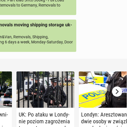
ce. Part load 5m3/300kg - Full Load
emovals to Germany, Removals to
ovals moving shipping storage uk-
&Van, Removals, Shipping,
ng 6 days a week, Monday-Saturday, Door
­ni­
UK: Po ataku w Lon­dy­
Londyn: Aresz­to­wa­
nie poziom za­gro­że­nia
dwie osoby w związ