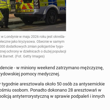
iej w Lon­dy­nie w maju 2026 roku jest okre­śla­
po­łecz­ne jako kry­zy­so­wa. Obecnie w samym
 000 do­dat­ko­wych zmian po­li­cjan­tów ty­go­
­nej ochrony w dziel­ni­cach o dużej po­pu­la­cji
jak Barnet. (Fot. Getty Images)
­cy­den­cie - w miniony weekend za­trzy­ma­no męż­czy­znę,
 ży­dow­skiej pomocy me­dycz­nej.
y ty­go­dnie aresz­to­wa­ła około 50 osób za an­ty­se­mic­kie
zuty ośmiu osobom. Ponadto do­ko­na­no 28 aresz­to­wań w
icją an­ty­ter­ro­ry­stycz­ną w sprawie pod­pa­leń i innych