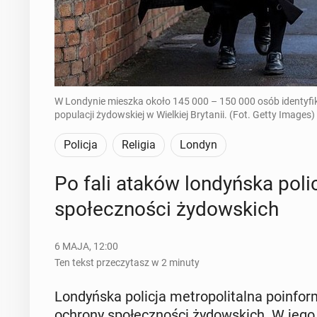
W Londynie mieszka około 145 000 – 150 000 osób identyfiku
populacji żydowskiej w Wielkiej Brytanii. (Fot. Getty Images)
Policja
Religia
Londyn
Po fali ataków lon­dyń­ska poli
spo­łecz­no­ści ży­dow­skich
6 MAJA, 12:00
Ten tekst przeczytasz w 2 minuty
Lon­dyń­ska policja me­tro­po­li­tal­na po­in­fo
ochrony spo­łecz­no­ści ży­dow­skich. W jego 