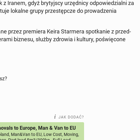
z Iranem, gdyż bry­tyj­scy urzęd­ni­cy od­po­wie­dzial­ni za
­stu­je lokalne grupy prze­stęp­cze do pro­wa­dze­nia
przez pre­mie­ra Keira Star­me­ra spo­tka­nie z przed­
­de­ra­mi biznesu, służby zdrowia i kultury, po­świę­co­ne
isz?
JAK DODAĆ?
vals to Europe, Man & Van to EU
land, Man&Van to EU, Low Cost, Moving,