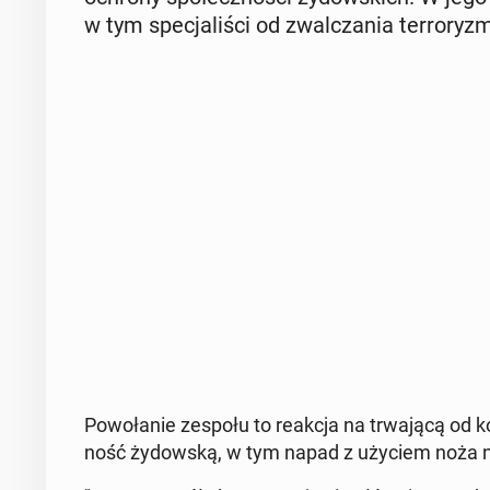
w tym spe­cja­li­ści od zwal­cza­nia ter­ro­ry­z
Po­wo­ła­nie zespołu to reakcja na trwa­ją­cą od
ność ży­dow­ską, w tym napad z użyciem noża n