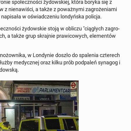
nie spo­łecz­no­ści ży­dow­skiej, która boryka się z
 nie­na­wi­ści, a także z po­waż­ny­mi za­gro­że­nia­mi
na­pi­sa­ła w oświad­cze­niu lon­dyń­ska policja.
ecz­no­ści ży­dow­skie stoją w obliczu "cią­głych za­gro­
, a także grup skraj­nie pra­wi­co­wych, ele­men­tów
żow­ni­ka, w Lon­dy­nie doszło do spa­le­nia czte­rech
 służby me­dycz­nej oraz kilku prób pod­pa­leń synagog i
­dow­ską.