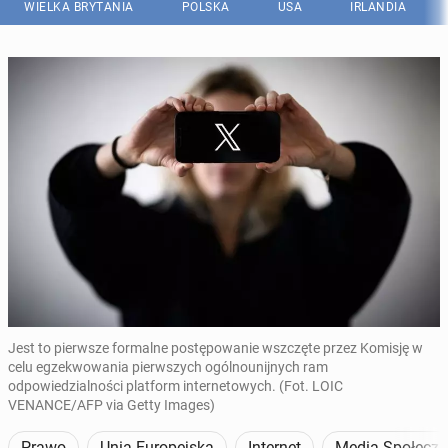
WIELKA BRYTANIA
POLSKA
USA
IRLANDIA
Jest to pierwsze formalne postępowanie wszczęte przez Komisję w
celu egzekwowania pierwszych ogólnounijnych ram
odpowiedzialności platform internetowych. (Fot. LOIC
VENANCE/AFP via Getty Images)
Prawo
Unia Europejska
Internet
Media Społecz