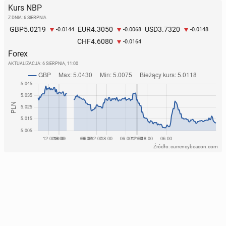
Kurs NBP
Z DNIA: 6 SIERPNIA
5.0219
4.3050
3.7320
GBP
EUR
USD
-0.0144
-0.0068
-0.0148
4.6080
CHF
-0.0164
Forex
AKTUALIZACJA:
6 SIERPNIA, 11:00
Źródło: currencybeacon.com