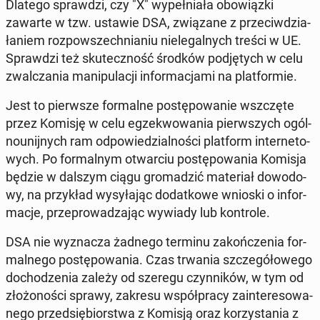
Dlatego spraw­dzi, czy "X" wy­peł­nia­ła obo­wiąz­ki
zawarte w tzw. ustawie DSA, zwią­za­ne z prze­ciw­dzia­
ła­niem roz­po­wszech­nia­niu nie­le­gal­nych treści w UE.
Spraw­dzi też sku­tecz­ność środków pod­ję­tych w celu
zwal­cza­nia ma­ni­pu­la­cji in­for­ma­cja­mi na plat­for­mie.
Jest to pierw­sze for­mal­ne po­stę­po­wa­nie wsz­czę­te
przez Komisję w celu eg­ze­kwo­wa­nia pierw­szych ogól­
no­unij­nych ram od­po­wie­dzial­no­ści plat­form in­ter­ne­to­
wych. Po for­mal­nym otwar­ciu po­stę­po­wa­nia Komisja
będzie w dalszym ciągu gro­ma­dzić ma­te­riał do­wo­do­
wy, na przy­kład wy­sy­ła­jąc do­dat­ko­we wnioski o in­for­
ma­cje, prze­pro­wa­dza­jąc wywiady lub kon­tro­le.
DSA nie wy­zna­cza żadnego terminu za­koń­cze­nia for­
mal­ne­go po­stę­po­wa­nia. Czas trwania szcze­gó­ło­we­go
do­cho­dze­nia zależy od szeregu czyn­ni­ków, w tym od
zło­żo­no­ści sprawy, zakresu współ­pra­cy za­in­te­re­so­wa­
ne­go przed­się­bior­stwa z Komisją oraz ko­rzy­sta­nia z