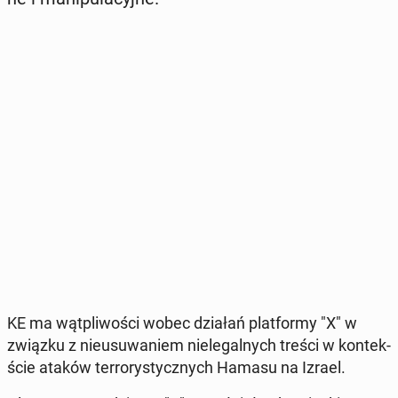
KE ma wąt­pli­wo­ści wobec działań plat­for­my "X" w
związku z nie­usu­wa­niem nie­le­gal­nych treści w kon­tek­
ście ataków ter­ro­ry­stycz­nych Hamasu na Izrael.