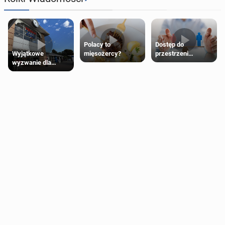
Polacy to
Dostęp do
Wyjątkowe
mięsożercy?
przestrzeni
wyzwanie dla
przeznaczonych
posiadaczy kart
dla jednej płci ma
Tesco Clubcard!
opierać się
wyłącznie na płci
biologicznej