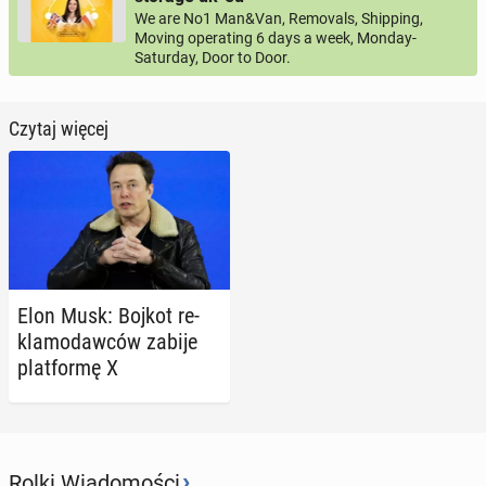
We are No1 Man&Van, Removals, Shipping,
Moving operating 6 days a week, Monday-
Saturday, Door to Door.
Czytaj więcej
Elon Musk: Bojkot re­
kla­mo­daw­ców zabije
plat­for­mę X
›
Rolki Wiadomości