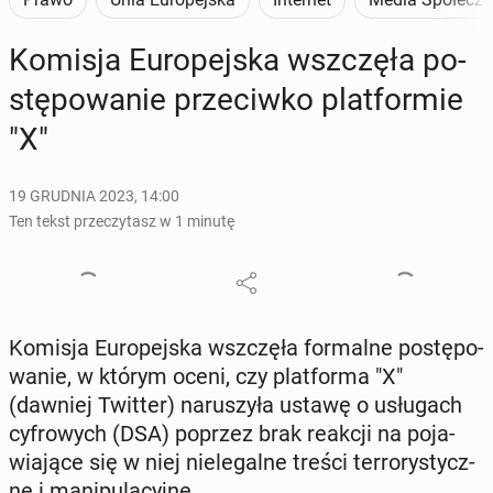
Komisja Eu­ro­pej­ska wsz­czę­ła po­
stę­po­wa­nie prze­ciw­ko plat­for­mie
"X"
19 GRUDNIA 2023, 14:00
Ten tekst przeczytasz w 1 minutę
Komisja Eu­ro­pej­ska wsz­czę­ła for­mal­ne po­stę­po­
wa­nie, w którym oceni, czy plat­for­ma "X"
(dawniej Twitter) na­ru­szy­ła ustawę o usłu­gach
cy­fro­wych (DSA) poprzez brak reakcji na po­ja­
wia­ją­ce się w niej nie­le­gal­ne treści ter­ro­ry­stycz­
ne i ma­ni­pu­la­cyj­ne.