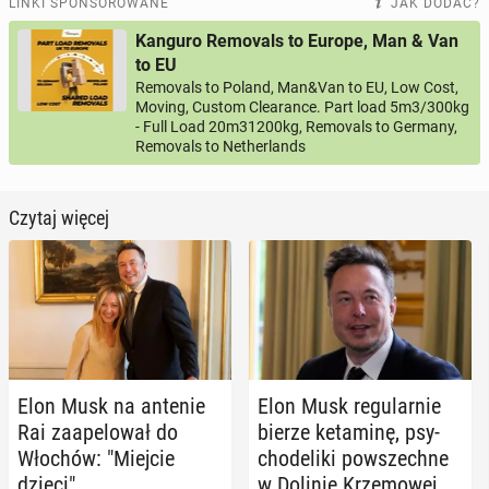
LINKI SPONSOROWANE
JAK DODAĆ?
Kanguro Removals to Europe, Man & Van
to EU
Removals to Poland, Man&Van to EU, Low Cost,
Moving, Custom Clearance. Part load 5m3/300kg
- Full Load 20m31200kg, Removals to Germany,
Removals to Netherlands
Czytaj więcej
Elon Musk na antenie
Elon Musk re­gu­lar­nie
Rai za­ape­lo­wał do
bierze ke­ta­mi­nę, psy­
Włochów: "Miejcie
cho­de­li­ki po­wszech­ne
dzieci"
w Dolinie Krze­mo­wej