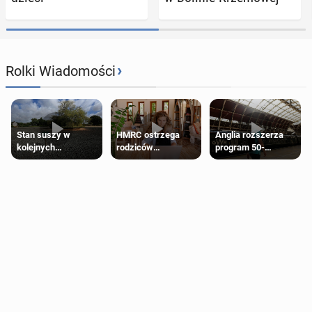
›
Rolki Wiadomości
Stan suszy w
HMRC ostrzega
Anglia rozszerza
kolejnych
rodziców
program 50-
regionach Anglii.
pobierających Child
procentowych
Miliony osób już są
Benefit. Mogą być
zniżek kolejowych
objęte
zobowiązani do
na 18-latków
ograniczeniami
zwrotu zasiłku