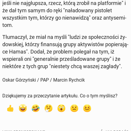
jeśli nie naj­głup­sza, rzecz, którą zrobił na plat­for­mie" i
że dał tym samym do ręki "na­ła­do­wa­ny pi­sto­let
wszyst­kim tym, którzy go nie­na­wi­dzą" oraz an­ty­se­mi­
tom.
Tłu­ma­czył, że miał na myśli "ludzi ze spo­łecz­no­ści ży­
dow­skiej, którzy fi­nan­su­ją grupy ak­ty­wi­stów po­pie­ra­ją­
ce Hamas". Dodał, że problem polegał na tym, iż
wspie­ra­li oni "ge­ne­ral­nie prze­śla­do­wa­ne grupy" i że
nie­któ­re z tych grup "nie­ste­ty chcą waszej zagłady".
Oskar Górzyński / PAP / Marcin Rychcik
Dziękujemy za przeczytanie artykułu. Co o tym myślisz?