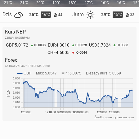
21°C
21°C
20°C
19°C
18°C
17°C
16°C
16°C
15
Dziś
Jutro
26°C
29°C
16°C
15°C
44
33
Kurs NBP
Z DNIA: 10 SIERPNIA
5.0172
4.3010
3.7324
GBP
EUR
USD
+0.0038
+0.0028
+0.0088
4.6005
CHF
-0.0044
Forex
AKTUALIZACJA:
10 SIERPNIA, 21:30
Źródło: currencybeacon.com