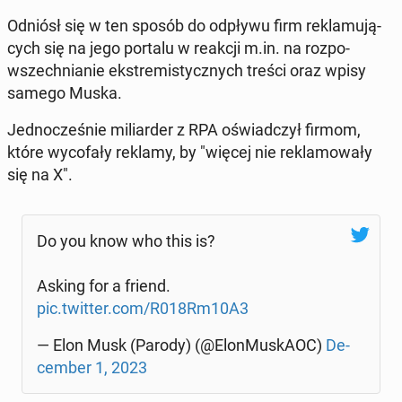
Odniósł się w ten sposób do odpływu firm re­kla­mu­ją­
cych się na jego portalu w reakcji m.in. na roz­po­
wszech­nia­nie eks­tre­mi­stycz­nych treści oraz wpisy
samego Muska.
Jed­no­cze­śnie mi­liar­der z RPA oświad­czył firmom,
które wy­co­fa­ły reklamy, by "więcej nie re­kla­mo­wa­ły
się na X".
Do you know who this is?
Asking for a friend.
pic.twitter.com/R018Rm10A3
— Elon Musk (Parody) (@Elon­Mu­skA­OC)
De­
cem­ber 1, 2023