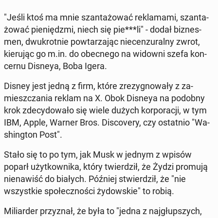
"Jeśli ktoś ma mnie szan­ta­żo­wać re­kla­ma­mi, szan­ta­
żo­wać pie­niędz­mi, niech się pie***li" - dodał biz­nes­
men, dwu­krot­nie po­wta­rza­jąc nie­cen­zu­ral­ny zwrot,
kie­ru­jąc go m.in. do obec­ne­go na widowni szefa kon­
cer­nu Disneya, Boba Igera.
Disney jest jedną z firm, które zre­zy­gno­wa­ły z za­
miesz­cza­nia reklam na X. Obok Disneya na podobny
krok zde­cy­do­wa­ło się wiele dużych kor­po­ra­cji, w tym
IBM, Apple, Warner Bros. Di­sco­ve­ry, czy ostat­nio "Wa­
shing­ton Post".
Stało się to po tym, jak Musk w jednym z wpisów
poparł użyt­kow­ni­ka, który twier­dził, że Żydzi promują
nie­na­wiść do białych. Później stwier­dził, że "nie
wszyst­kie spo­łecz­no­ści ży­dow­skie" to robią.
Mi­liar­der przy­znał, że była to "jedna z naj­głup­szych,