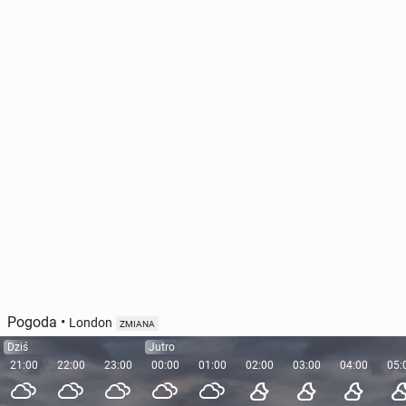
Pogoda
•
London
ZMIANA
Dziś
Jutro
21:00
22:00
23:00
00:00
01:00
02:00
03:00
04:00
05: