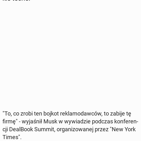
"To, co zrobi ten bojkot re­kla­mo­daw­ców, to zabije tę
firmę" - wy­ja­śnił Musk w wy­wia­dzie podczas kon­fe­ren­
cji De­al­Bo­ok Summit, or­ga­ni­zo­wa­nej przez "New York
Times".