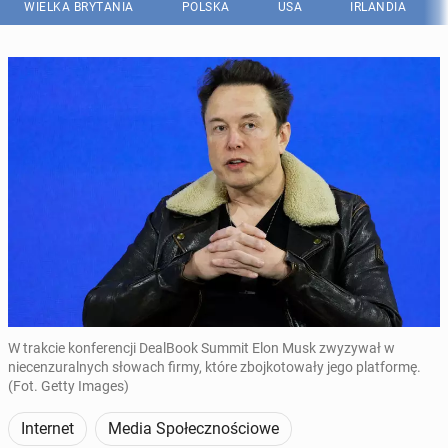
WIELKA BRYTANIA
POLSKA
USA
IRLANDIA
W trakcie konferencji DealBook Summit Elon Musk zwyzywał w
niecenzuralnych słowach firmy, które zbojkotowały jego platformę.
(Fot. Getty Images)
Internet
Media Społecznościowe