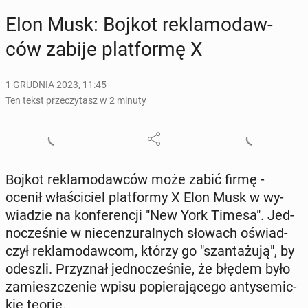
Elon Musk: Bojkot re­kla­mo­daw­
ców zabije plat­for­mę X
1 GRUDNIA 2023, 11:45
Ten tekst przeczytasz w 2 minuty
Bojkot re­kla­mo­daw­ców może zabić firmę -
ocenił wła­ści­ciel plat­for­my X Elon Musk w wy­
wia­dzie na kon­fe­ren­cji "New York Timesa". Jed­
no­cze­śnie w nie­cen­zu­ral­nych słowach oświad­
czył re­kla­mo­daw­com, którzy go "szan­ta­żu­ją", by
odeszli. Przy­znał jed­no­cze­śnie, że błędem było
za­miesz­cze­nie wpisu po­pie­ra­ją­ce­go an­ty­se­mic­
kie teorie.