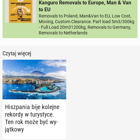
Kanguro Removals to Europe, Man & Van
to EU
Removals to Poland, Man&Van to EU, Low Cost,
Moving, Custom Clearance. Part load 5m3/300kg
- Full Load 20m31200kg, Removals to Germany,
Removals to Netherlands
Czytaj więcej
Hisz­pa­nia bije kolejne
rekordy w tu­ry­sty­ce.
Ten rok może być wy­
jąt­ko­wy