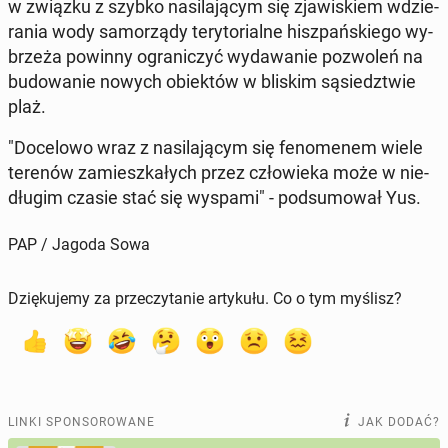
w związku z szybko na­si­la­ją­cym się zja­wi­skiem wdzie­
ra­nia wody sa­mo­rzą­dy te­ry­to­rial­ne hisz­pań­skie­go wy­
brze­ża powinny ogra­ni­czyć wy­da­wa­nie po­zwo­leń na
bu­do­wa­nie nowych obiek­tów w bliskim są­siedz­twie
plaż.
"Do­ce­lo­wo wraz z na­si­la­ją­cym się fe­no­me­nem wiele
terenów za­miesz­ka­łych przez czło­wie­ka może w nie­
dłu­gim czasie stać się wyspami" - pod­su­mo­wał Yus.
PAP / Jagoda Sowa
Dziękujemy za przeczytanie artykułu. Co o tym myślisz?
LINKI SPONSOROWANE
JAK DODAĆ?