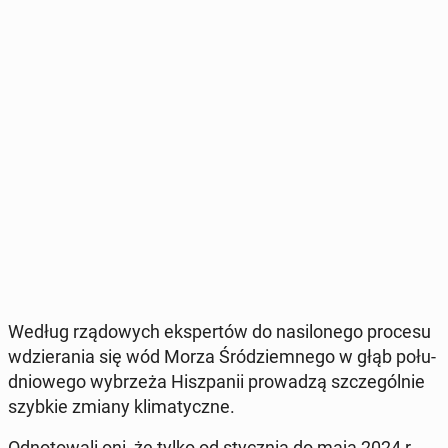
Według rzą­do­wych eks­per­tów do na­si­lo­ne­go procesu
wdzie­ra­nia się wód Morza Śród­ziem­ne­go w głąb po­łu­
dnio­we­go wy­brze­ża Hisz­pa­nii pro­wa­dzą szcze­gól­nie
szybkie zmiany kli­ma­tycz­ne.
Od­no­to­wa­li oni, że tylko od stycz­nia do maja 2024 r.