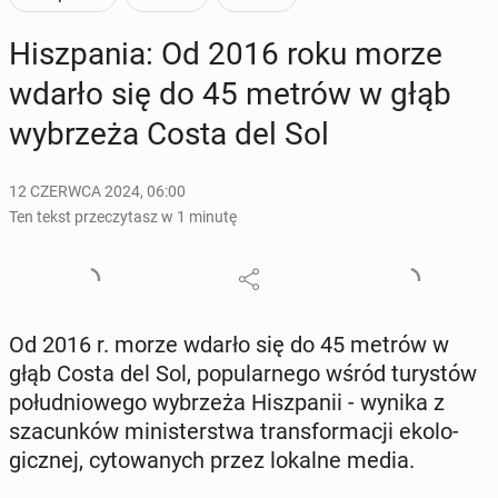
Hisz­pa­nia: Od 2016 roku morze
wdarło się do 45 metrów w głąb
wy­brze­ża Costa del Sol
12 CZERWCA 2024, 06:00
Ten tekst przeczytasz w 1 minutę
Od 2016 r. morze wdarło się do 45 metrów w
głąb Costa del Sol, po­pu­lar­ne­go wśród tu­ry­stów
po­łu­dnio­we­go wy­brze­ża Hisz­pa­nii - wynika z
sza­cun­ków mi­ni­ster­stwa trans­for­ma­cji eko­lo­
gicz­nej, cy­to­wa­nych przez lokalne media.