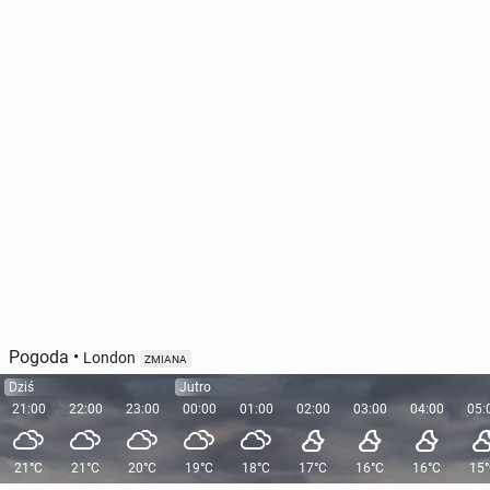
Pogoda
•
London
ZMIANA
Dziś
Jutro
21:00
22:00
23:00
00:00
01:00
02:00
03:00
04:00
05:
21°C
21°C
20°C
19°C
18°C
17°C
16°C
16°C
15