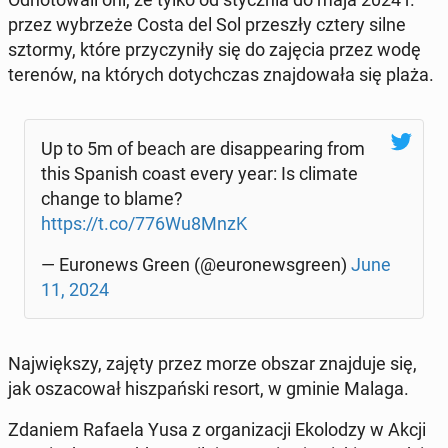
przez wy­brze­że Costa del Sol prze­szły cztery silne
sztormy, które przy­czy­ni­ły się do zajęcia przez wodę
terenów, na których do­tych­czas znaj­do­wa­ła się plaża.
Up to 5m of beach are di­sap­pe­aring from
this Spanish coast every year: Is climate
change to blame?
https://t.co/776Wu8MnzK
— Eu­ro­news Green (@eu­ro­news­gre­en)
June
11, 2024
Naj­więk­szy, zajęty przez morze obszar znaj­du­je się,
jak osza­co­wał hisz­pań­ski resort, w gminie Malaga.
Zdaniem Rafaela Yusa z or­ga­ni­za­cji Eko­lo­dzy w Akcji