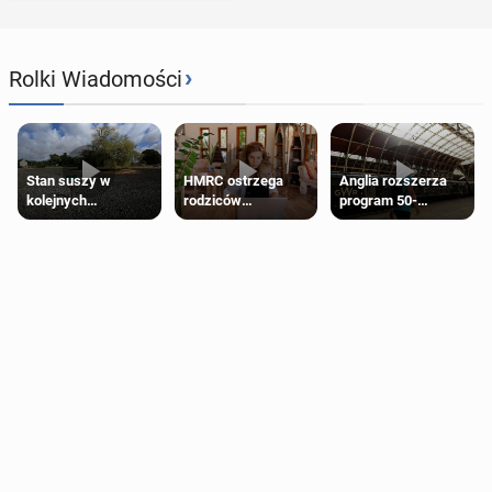
›
Rolki Wiadomości
Stan suszy w
HMRC ostrzega
Anglia rozszerza
kolejnych
rodziców
program 50-
regionach Anglii.
pobierających Child
procentowych
Miliony osób już są
Benefit. Mogą być
zniżek kolejowych
objęte
zobowiązani do
na 18-latków
ograniczeniami
zwrotu zasiłku