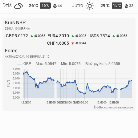
Dziś
Jutro
26°C
29°C
16°C
15°C
44
33
Kurs NBP
Z DNIA: 10 SIERPNIA
5.0172
4.3010
3.7324
GBP
EUR
USD
+0.0038
+0.0028
+0.0088
4.6005
CHF
-0.0044
Forex
AKTUALIZACJA:
10 SIERPNIA, 21:10
Źródło: currencybeacon.com