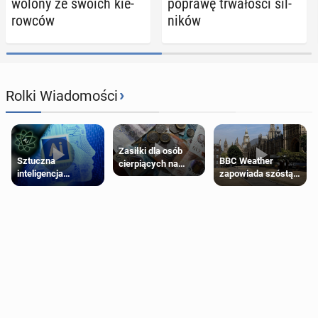
wo­lo­ny ze swoich kie­
poprawę trwa­ło­ści sil­
row­ców
ni­ków
›
Rolki Wiadomości
Zasiłki dla osób
Sztuczna
BBC Weather
cierpiących na
inteligencja
zapowiada szóstą
schorzenia
próbowała oszukać
falę upałów w
psychiczne
człowieka
Londynie