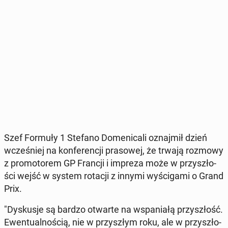
Szef Formuły 1 Stefano Do­me­ni­ca­li oznaj­mił dzień
wcze­śniej na kon­fe­ren­cji pra­so­wej, że trwają rozmowy
z pro­mo­to­rem GP Francji i impreza może w przy­szło­
ści wejść w system rotacji z innymi wy­ści­ga­mi o Grand
Prix.
"Dys­ku­sje są bardzo otwarte na wspa­nia­łą przy­szłość.
Ewen­tu­al­no­ścią, nie w przy­szłym roku, ale w przy­szło­