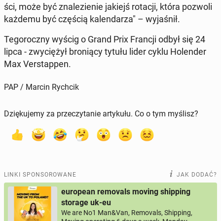
ści, może być zna­le­zie­nie jakiejś rotacji, która pozwoli
każdemu być częścią ka­len­da­rza" – wy­ja­śnił.
Te­go­rocz­ny wyścig o Grand Prix Francji odbył się 24
lipca - zwy­cię­żył bro­nią­cy tytułu lider cyklu Ho­len­der
Max Ver­stap­pen.
PAP / Marcin Rychcik
Dziękujemy za przeczytanie artykułu. Co o tym myślisz?
LINKI SPONSOROWANE
JAK DODAĆ?
european removals moving shipping
storage uk-eu
We are No1 Man&Van, Removals, Shipping,