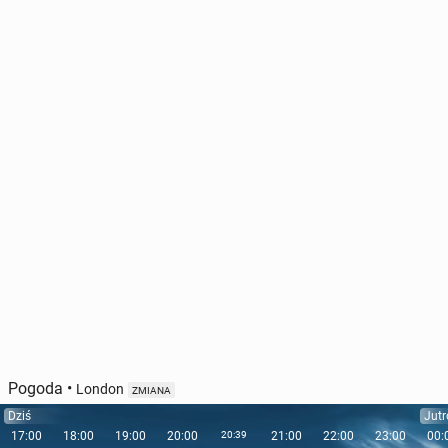
Pogoda
•
London
ZMIANA
Dziś
Jutr
17:00
18:00
19:00
20:00
20:39
21:00
22:00
23:00
00: