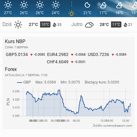
27°C
26°C
26°C
24°C
21°C
17°C
16°C
15
Dziś
Jutro
27°C
28°C
10°C
11°C
35
21
Kurs NBP
Z DNIA: 7 SIERPNIA
5.0134
4.2982
3.7236
GBP
EUR
USD
-0.0085
-0.0068
-0.0084
4.6049
CHF
-0.0031
Forex
AKTUALIZACJA:
7 SIERPNIA, 17:00
Źródło: currencybeacon.com