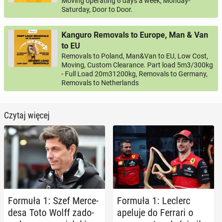
Moving operating 6 days a week, Monday-
Saturday, Door to Door.
Kanguro Removals to Europe, Man & Van
to EU
Removals to Poland, Man&Van to EU, Low Cost,
Moving, Custom Clearance. Part load 5m3/300kg
- Full Load 20m31200kg, Removals to Germany,
Removals to Netherlands
Czytaj więcej
Formuła 1: Szef Mer­ce­
Formuła 1: Leclerc
de­sa Toto Wolff za­do­
apeluje do Ferrari o