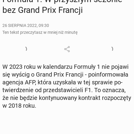
bez Grand Prix Francji
26 SIERPNIA 2022, 09:30
Ten tekst przeczytasz w mniej niż minutę
W 2023 roku w ka­len­da­rzu Formuły 1 nie pojawi
się wyścig o Grand Prix Francji - po­in­for­mo­wa­ła
agencja AFP, która uzy­ska­ła w tej sprawie po­
twier­dze­nie od przed­sta­wi­cie­li F1. To oznacza,
że nie będzie kon­ty­nu­owa­ny kon­trakt roz­po­czę­ty
w 2018 roku.