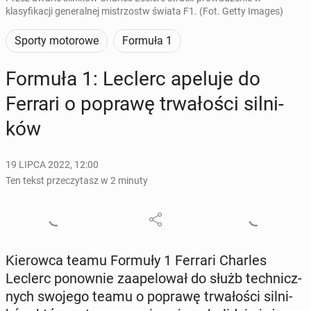
klasyfikacji generalnej mistrzostw świata F1. (Fot. Getty Images)
Sporty motorowe
Formuła 1
Formuła 1: Leclerc apeluje do
Ferrari o poprawę trwa­ło­ści sil­ni­
ków
19 LIPCA 2022, 12:00
Ten tekst przeczytasz w 2 minuty
Kie­row­ca teamu Formuły 1 Ferrari Charles
Leclerc po­now­nie za­ape­lo­wał do służb tech­nicz­
nych swojego teamu o poprawę trwa­ło­ści sil­ni­