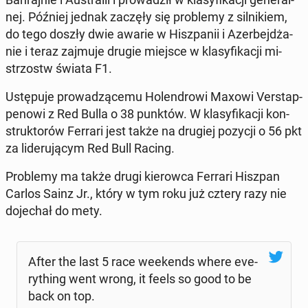
nej. Później jednak zaczęły się pro­ble­my z sil­ni­kiem,
do tego doszły dwie awarie w Hisz­pa­nii i Azer­bej­dża­
nie i teraz zajmuje drugie miejsce w kla­sy­fi­ka­cji mi­
strzostw świata F1.
Ustę­pu­je pro­wa­dzą­ce­mu Ho­len­dro­wi Maxowi Ver­stap­
pe­no­wi z Red Bulla o 38 punktów. W kla­sy­fi­ka­cji kon­
struk­to­rów Ferrari jest także na drugiej pozycji o 56 pkt
za li­de­ru­ją­cym Red Bull Racing.
Pro­ble­my ma także drugi kie­row­ca Ferrari Hiszpan
Carlos Sainz Jr., który w tym roku już cztery razy nie
do­je­chał do mety.
After the last 5 race week­ends where eve­
ry­thing went wrong, it feels so good to be
back on top.