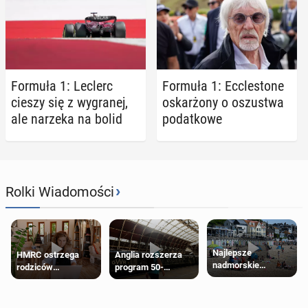
Formuła 1: Leclerc
Formuła 1: Ec­c­le­sto­ne
cieszy się z wy­gra­nej,
oskar­żo­ny o oszu­stwa
ale narzeka na bolid
po­dat­ko­we
›
Rolki Wiadomości
Najlepsze
HMRC ostrzega
Anglia rozszerza
nadmorskie
rodziców
program 50-
miasteczko blisko
pobierających Child
procentowych
Londynu
Benefit. Mogą być
zniżek kolejowych
zobowiązani do
na 18-latków