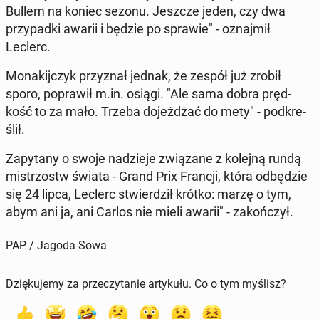
Bullem na koniec sezonu. Jeszcze jeden, czy dwa
przy­pad­ki awarii i będzie po sprawie" - oznaj­mił
Leclerc.
Mo­na­kij­czyk przy­znał jednak, że zespół już zrobił
sporo, po­pra­wił m.in. osiągi. "Ale sama dobra pręd­
kość to za mało. Trzeba do­jeż­dżać do mety" - pod­kre­
ślił.
Za­py­ta­ny o swoje na­dzie­je zwią­za­ne z kolejną rundą
mi­strzostw świata - Grand Prix Francji, która od­bę­dzie
się 24 lipca, Leclerc stwier­dził krótko: marzę o tym,
abym ani ja, ani Carlos nie mieli awarii" - za­koń­czył.
PAP / Jagoda Sowa
Dziękujemy za przeczytanie artykułu. Co o tym myślisz?