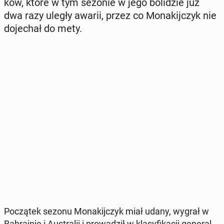
ków, które w tym sezonie w jego bo­li­dzie już
dwa razy uległy awarii, przez co Mo­na­kij­czyk nie
do­je­chał do mety.
Po­czą­tek sezonu Mo­na­kij­czyk miał udany, wygrał w
Bah­raj­nie i Au­stra­lii i pro­wa­dził w kla­sy­fi­ka­cji ge­ne­ral­