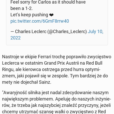
Feel sorry for Carlos as it should have
been a 1-2.
Let’s keep pushing ❤️
pic.twitter.com/6GmF8rrw40
— Charles Leclerc (@Charles_Leclerc)
July 10,
2022
Na­stro­je w ekipie Ferrari trochę po­pra­wi­ło zwy­cię­stwo
Lec­ler­ca w ostat­nim Grand Prix Austrii na Red Bull
Ringu, ale kie­row­ca ostrze­ga przed hurra opty­mi­
zmem, jaki pojawił się w zespole. Tym bar­dziej że do
mety nie do­je­chał Sainz.
"Awa­ryj­ność silnika jest nadal zde­cy­do­wa­nie naszym
naj­więk­szym pro­ble­mem. Apeluję do naszych in­ży­nie­
rów, że trzeba jak naj­szyb­ciej znaleźć przy­czy­ny, jeżeli
chcemy utrzy­mać szansę walki o zwy­cię­stwo z Red