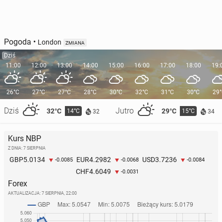
Pogoda
•
London
ZMIANA
Dziś
11:00
12:00
13:00
14:00
15:00
16:00
17:00
18:00
19:
26°C
27°C
27°C
28°C
30°C
32°C
31°C
30°C
29
Dziś
Jutro
32°C
29°C
14°C
15°C
32
34
Kurs NBP
Z DNIA: 7 SIERPNIA
5.0134
4.2982
3.7236
GBP
EUR
USD
-0.0085
-0.0068
-0.0084
4.6049
CHF
-0.0031
Forex
AKTUALIZACJA:
7 SIERPNIA, 22:00