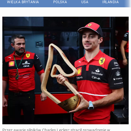
WIELKA BRYTANIA
POLSKA
USA
IRLANDIA
Przez awarie silników Charles Leclerc stracił prowadzenie w