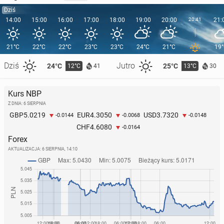
Dziś
14:00
15:00
16:00
17:00
18:00
19:00
20:00
20:41
21:
21°C
22°C
22°C
23°C
23°C
24°C
21°C
19
Dziś
Jutro
24°C
25°C
12°C
13°C
41
30
Kurs NBP
Z DNIA: 6 SIERPNIA
5.0219
4.3050
3.7320
GBP
EUR
USD
-0.0144
-0.0068
-0.0148
4.6080
CHF
-0.0164
Forex
AKTUALIZACJA:
6 SIERPNIA, 14:10