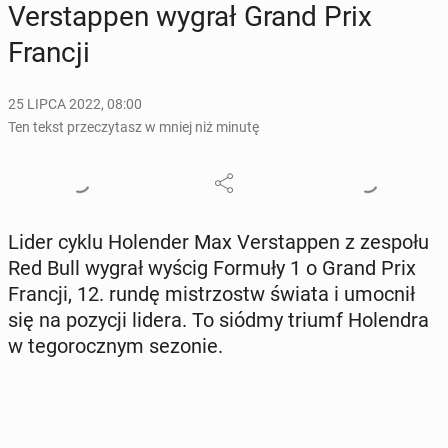
Ver­stap­pen wygrał Grand Prix
Francji
25 LIPCA 2022, 08:00
Ten tekst przeczytasz w mniej niż minutę
Lider cyklu Ho­len­der Max Ver­stap­pen z zespołu
Red Bull wygrał wyścig Formuły 1 o Grand Prix
Francji, 12. rundę mi­strzostw świata i umocnił
się na pozycji lidera. To siódmy triumf Ho­len­dra
w te­go­rocz­nym sezonie.