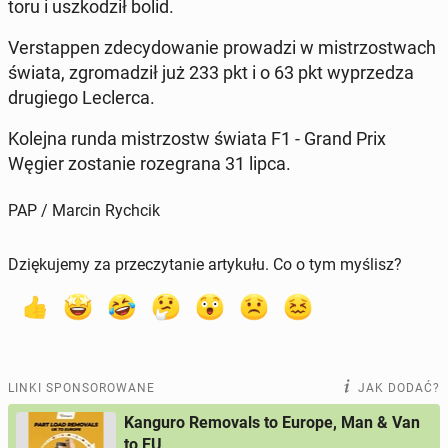
toru i uszko­dził bolid.
Ver­stap­pen zde­cy­do­wa­nie pro­wa­dzi w mi­strzo­stwach
świata, zgro­ma­dził już 233 pkt i o 63 pkt wy­prze­dza
dru­gie­go Lec­ler­ca.
Kolejna runda mi­strzostw świata F1 - Grand Prix
Węgier zo­sta­nie ro­ze­gra­na 31 lipca.
PAP / Marcin Rychcik
Dziękujemy za przeczytanie artykułu. Co o tym myślisz?
LINKI SPONSOROWANE
JAK DODAĆ?
Kanguro Removals to Europe, Man & Van
to EU