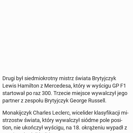
Drugi był sied­mio­krot­ny mistrz świata Bry­tyj­czyk
Lewis Ha­mil­ton z Mer­ce­de­sa, który w wyścigu GP F1
star­to­wał po raz 300. Trzecie miejsce wy­wal­czył jego
partner z zespołu Bry­tyj­czyk George Russell.
Mo­na­kij­czyk Charles Leclerc, wi­ce­li­der kla­sy­fi­ka­cji mi­
strzostw świata, który wy­wal­czył siódme pole po­si­
tion, nie ukoń­czył wyścigu, na 18. okrą­że­niu wypadł z