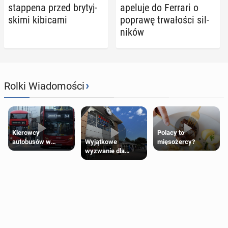
stap­pe­na przed bry­tyj­
apeluje do Ferrari o
ski­mi ki­bi­ca­mi
poprawę trwa­ło­ści sil­
ni­ków
›
Rolki Wiadomości
Kierowcy
Polacy to
Wyjątkowe
autobusów w
mięsożercy?
wyzwanie dla
Londynie
posiadaczy kart
zapowiadają strajki
Tesco Clubcard!