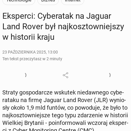
Eks­per­ci: Cy­be­ra­tak na Jaguar
Land Rover był naj­kosz­tow­niej­szy
w hi­sto­rii kraju
23 PAŹDZIERNIKA 2025, 13:00
Ten tekst przeczytasz w 2 minuty
Straty go­spo­dar­cze wskutek nie­daw­ne­go cy­be­
ra­ta­ku na firmę Jaguar Land Rover (JLR) wy­nio­
sły około 1,9 mld funtów, co po­wo­du­je, że było to
naj­kosz­tow­niej­sze tego typu zda­rze­nie w hi­sto­rii
Wiel­kiej Bry­ta­nii - po­in­for­mo­wa­li wczoraj eks­per­
ci z Cyber Mo­ni­to­ring Centre (CMC).