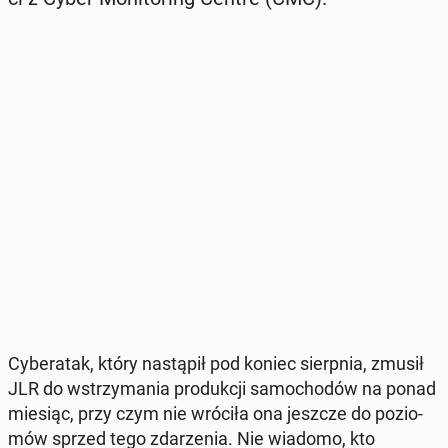
Cy­be­ra­tak, który na­stą­pił pod koniec sierp­nia, zmusił
JLR do wstrzy­ma­nia pro­duk­cji sa­mo­cho­dów na ponad
miesiąc, przy czym nie wróciła ona jeszcze do po­zio­
mów sprzed tego zda­rze­nia. Nie wiadomo, kto