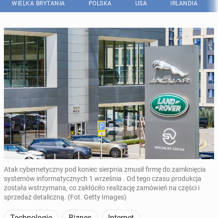
WIELKA BRYTANIA
POLSKA
USA
IRLANDIA
Atak cybernetyczny pod koniec sierpnia zmusił firmę do zamknięcia
systemów informatycznych 1 września . Od tego czasu produkcja
została wstrzymana, co zakłóciło realizację zamówień na części i
sprzedaż detaliczną. (Fot. Getty Images)
Technologie
Biznes
Internet