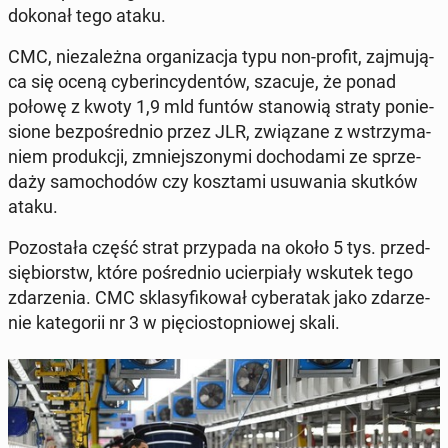
dokonał tego ataku.
CMC, nie­za­leż­na or­ga­ni­za­cja typu non-profit, zaj­mu­ją­
ca się oceną cy­be­rin­cy­den­tów, szacuje, że ponad
połowę z kwoty 1,9 mld funtów sta­no­wią straty po­nie­
sio­ne bez­po­śred­nio przez JLR, zwią­za­ne z wstrzy­ma­
niem pro­duk­cji, zmniej­szo­ny­mi do­cho­da­mi ze sprze­
da­ży sa­mo­cho­dów czy kosz­ta­mi usu­wa­nia skutków
ataku.
Po­zo­sta­ła część strat przy­pa­da na około 5 tys. przed­
się­biorstw, które po­śred­nio ucier­pia­ły wskutek tego
zda­rze­nia. CMC skla­sy­fi­ko­wał cy­be­ra­tak jako zda­rze­
nie ka­te­go­rii nr 3 w pię­cio­stop­nio­wej skali.