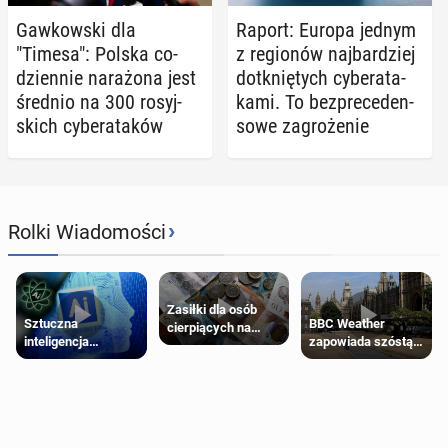
Gaw­kow­ski dla
Raport: Europa jednym
"Timesa": Polska co­
z re­gio­nów naj­bar­dziej
dzien­nie na­ra­żo­na jest
do­tknię­tych cy­be­ra­ta­
średnio na 300 ro­syj­
ka­mi. To bez­pre­ce­den­
skich cy­be­ra­ta­ków
so­we za­gro­że­nie
›
Rolki Wiadomości
Zasiłki dla osób
Sztuczna
BBC Weather
cierpiących na
inteligencja
zapowiada szóstą
schorzenia
próbowała oszukać
falę upałów w
psychiczne
człowieka
Londynie