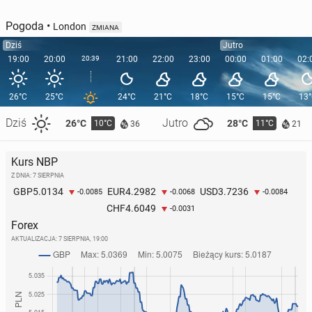
Pogoda
•
London
ZMIANA
Dziś
Jutro
19:00
20:00
20:39
21:00
22:00
23:00
00:00
01:00
02:
26°C
25°C
24°C
21°C
18°C
15°C
15°C
13
Dziś
Jutro
26°C
28°C
10°C
11°C
36
21
Kurs NBP
Z DNIA: 7 SIERPNIA
5.0134
4.2982
3.7236
GBP
EUR
USD
-0.0085
-0.0068
-0.0084
4.6049
CHF
-0.0031
Forex
AKTUALIZACJA:
7 SIERPNIA, 19:00