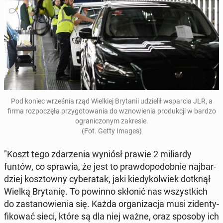
Pod koniec wrze­śnia rząd Wiel­kiej Bry­ta­nii udzie­lił wspar­cia JLR, a
firma roz­po­czę­ła przy­go­to­wa­nia do wzno­wie­nia pro­duk­cji w bardzo
ogra­ni­czo­nym za­kre­sie.
(Fot. Getty Images)
"Koszt tego zda­rze­nia wyniósł prawie 2 mi­liar­dy
funtów, co sprawia, że jest to praw­do­po­dob­nie naj­bar­
dziej kosz­tow­ny cy­be­ra­tak, jaki kie­dy­kol­wiek dotknął
Wielką Bry­ta­nię. To powinno skłonić nas wszyst­kich
do za­sta­no­wie­nia się. Każda or­ga­ni­za­cja musi zi­den­ty­
fi­ko­wać sieci, które są dla niej ważne, oraz sposoby ich