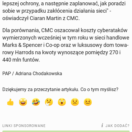
lepszej ochrony, a na­stęp­nie za­pla­no­wać, jak poradzi
sobie w przy­pad­ku za­kłó­ce­nia dzia­ła­nia sieci" -
oświad­czył Ciaran Martin z CMC.
Dla po­rów­na­nia, CMC osza­co­wał koszty cy­be­ra­ta­ków
wy­mie­rzo­nych wcze­śniej w tym roku w sieci han­dlo­we
Marks & Spencer i Co-op oraz w luk­su­so­wy dom to­wa­
ro­wy Harrods na kwoty wy­no­szą­ce po­mię­dzy 270 i
440 mln funtów.
PAP / Adriana Chodakowska
Dziękujemy za przeczytanie artykułu. Co o tym myślisz?
LINKI SPONSOROWANE
JAK DODAĆ?