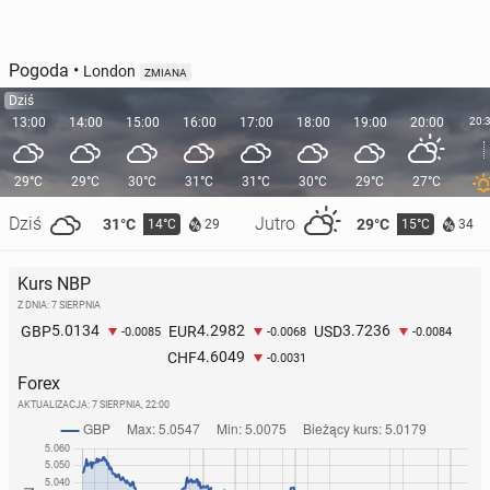
Pogoda
•
London
ZMIANA
Dziś
13:00
14:00
15:00
16:00
17:00
18:00
19:00
20:00
20:
29°C
29°C
30°C
31°C
31°C
30°C
29°C
27°C
Dziś
Jutro
31°C
29°C
14°C
15°C
29
34
Kurs NBP
Z DNIA: 7 SIERPNIA
5.0134
4.2982
3.7236
GBP
EUR
USD
-0.0085
-0.0068
-0.0084
4.6049
CHF
-0.0031
Forex
AKTUALIZACJA:
7 SIERPNIA, 22:00