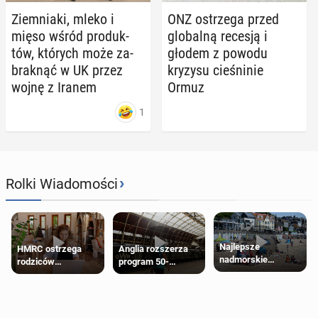
Ziem­nia­ki, mleko i
ONZ ostrze­ga przed
mięso wśród pro­duk­
glo­bal­ną recesją i
tów, których może za­
głodem z powodu
brak­nąć w UK przez
kryzysu cie­śni­nie
wojnę z Iranem
Ormuz
1
›
Rolki Wiadomości
Najlepsze
HMRC ostrzega
Anglia rozszerza
nadmorskie
rodziców
program 50-
miasteczko blisko
pobierających Child
procentowych
Londynu
Benefit. Mogą być
zniżek kolejowych
zobowiązani do
na 18-latków
zwrotu zasiłku