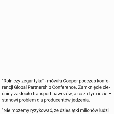
"Rol­ni­czy zegar tyka" - mówiła Cooper podczas kon­fe­
ren­cji Global Part­ner­ship Con­fe­ren­ce. Za­mknię­cie cie­
śni­ny za­kłó­ci­ło trans­port nawozów, a co za tym idzie –
stanowi problem dla pro­du­cen­tów je­dze­nia.
"Nie możemy ry­zy­ko­wać, że dzie­siąt­ki mi­lio­nów ludzi