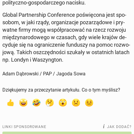
po­li­tycz­no-go­spo­dar­cze­go nacisku.
Global Part­ner­ship Con­fe­ren­ce po­świę­co­na jest spo­
so­bom, w jaki rządy, or­ga­ni­za­cje po­za­rzą­do­we i pry­
wat­ne firmy mogą współ­pra­co­wać na rzecz rozwoju
mię­dzy­na­ro­do­we­go w czasach, gdy wiele krajów de­
cy­du­je się na ogra­ni­cze­nie fun­du­szy na pomoc roz­wo­
jo­wą. Takich oszczęd­no­ści szukały w ostat­nich latach
np. Londyn i Wa­szyng­ton.
Adam Dąbrowski / PAP / Jagoda Sowa
Dziękujemy za przeczytanie artykułu. Co o tym myślisz?
LINKI SPONSOROWANE
JAK DODAĆ?