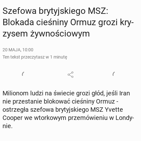
Szefowa bry­tyj­skie­go MSZ:
Blokada cie­śni­ny Ormuz grozi kry­
zy­sem żyw­no­ścio­wym
20 MAJA, 10:00
Ten tekst przeczytasz w 1 minutę
Mi­lio­nom ludzi na świecie grozi głód, jeśli Iran
nie prze­sta­nie blo­ko­wać cie­śni­ny Ormuz -
ostrze­gła szefowa bry­tyj­skie­go MSZ Yvette
Cooper we wtor­ko­wym prze­mó­wie­niu w Lon­dy­
nie.