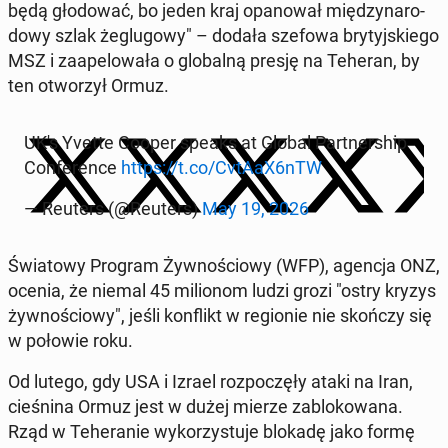
będą gło­do­wać, bo jeden kraj opa­no­wał mię­dzy­na­ro­
do­wy szlak że­glu­go­wy" – dodała szefowa bry­tyj­skie­go
MSZ i za­ape­lo­wa­ła o glo­bal­ną presję na Teheran, by
ten otwo­rzył Ormuz.
UK's Yvette Cooper speaks at Global Part­ner­ship
Con­fe­ren­ce
https://t.co/CvtAaX6nTW
— Reuters (@Reuters)
May 19, 2026
Świa­to­wy Program Żyw­no­ścio­wy (WFP), agencja ONZ,
ocenia, że niemal 45 mi­lio­nom ludzi grozi "ostry kryzys
żyw­no­ścio­wy", jeśli kon­flikt w re­gio­nie nie skończy się
w połowie roku.
Od lutego, gdy USA i Izrael roz­po­czę­ły ataki na Iran,
cie­śni­na Ormuz jest w dużej mierze za­blo­ko­wa­na.
Rząd w Te­he­ra­nie wy­ko­rzy­stu­je blokadę jako formę