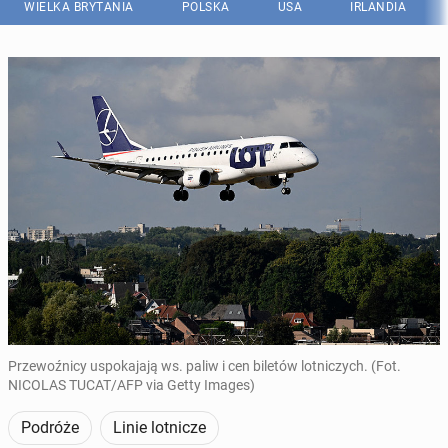
WIELKA BRYTANIA
POLSKA
USA
IRLANDIA
Przewoźnicy uspokajają ws. paliw i cen biletów lotniczych. (Fot.
NICOLAS TUCAT/AFP via Getty Images)
Podróże
Linie lotnicze