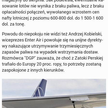
so­wa­nie lotów nie wynika z braku paliwa, lecz z braku
opła­cal­no­ści po­łą­czeń, wy­wo­ła­ne­go wzro­stem cen
nafty lot­ni­czej z poziomu 600-800 dol. do 1 500-1 600
dol. za tonę.
Powodu do nie­po­ko­ju nie widzi też Andrzej Ko­biel­ski,
wi­ce­pre­zes Enter Air i po­wo­łu­je się na unijne dy­rek­ty­
wy na­ka­zu­ją­ce utrzy­my­wa­nie trzy­mie­sięcz­nych
zapasów paliwa na wypadek wstrzy­ma­nia dostaw.
Roz­mów­ca "DGP" zauważa, że choć z Zatoki Per­skiej
tra­fia­ło do Europy 20 proc. ropy, to po­trze­by zostaną
za­spo­ko­jo­ne z innych kie­run­ków.