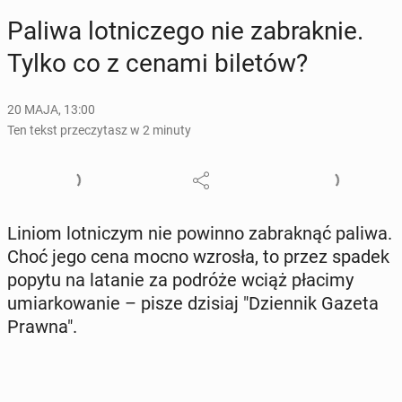
Paliwa lot­ni­cze­go nie za­brak­nie.
Tylko co z cenami biletów?
20 MAJA, 13:00
Ten tekst przeczytasz w 2 minuty
Liniom lot­ni­czym nie powinno za­brak­nąć paliwa.
Choć jego cena mocno wzrosła, to przez spadek
popytu na latanie za podróże wciąż płacimy
umiar­ko­wa­nie – pisze dzisiaj "Dzien­nik Gazeta
Prawna".