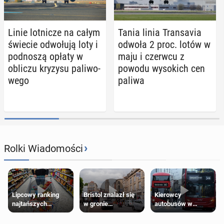
Linie lot­ni­cze na całym
Tania linia Trans­avia
świecie od­wo­łu­ją loty i
odwoła 2 proc. lotów w
pod­no­szą opłaty w
maju i czerwcu z
obliczu kryzysu pa­li­wo­
powodu wy­so­kich cen
we­go
paliwa
›
Rolki Wiadomości
Lipcowy ranking
Bristol znalazł się
Kierowcy
najtańszych
w gronie
autobusów w
supermarketów
najlepszych
Londynie
kierunków podróży
zapowiadają strajki