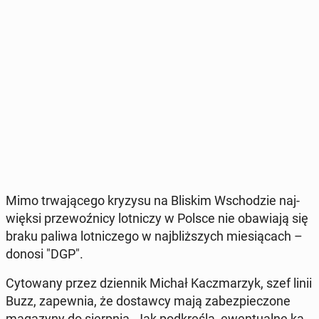
Mimo trwa­ją­ce­go kryzysu na Bliskim Wscho­dzie naj­
więk­si prze­woź­ni­cy lot­ni­czy w Polsce nie oba­wia­ją się
braku paliwa lot­ni­cze­go w naj­bliż­szych mie­sią­cach –
donosi "DGP".
Cy­to­wa­ny przez dzien­nik Michał Kacz­ma­rzyk, szef linii
Buzz, za­pew­nia, że do­staw­cy mają za­bez­pie­czo­ne
ma­ga­zy­ny do sierp­nia. Jak pod­kre­śla, ewen­tu­al­ne ka­