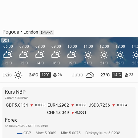
Pogoda
•
London
ZMIANA
Dziś
06:00
07:00
08:00
09:00
10:00
11:00
12:00
13:00
14:
12°C
12°C
14°C
16°C
19°C
21°C
21°C
22°C
23
Dziś
Jutro
24°C
27°C
12°C
14°C
26
23
Kurs NBP
Z DNIA: 7 SIERPNIA
5.0134
4.2982
3.7236
GBP
EUR
USD
-0.0085
-0.0068
-0.0084
4.6049
CHF
-0.0031
Forex
AKTUALIZACJA:
7 SIERPNIA, 06:40