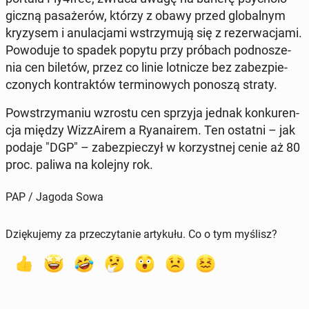
gicz­ną pa­sa­że­rów, którzy z obawy przed glo­bal­nym
kry­zy­sem i anu­la­cja­mi wstrzy­mu­ją się z re­zer­wa­cja­mi.
Po­wo­du­je to spadek popytu przy próbach pod­no­sze­
nia cen biletów, przez co linie lot­ni­cze bez za­bez­pie­
czo­nych kon­trak­tów ter­mi­no­wych ponoszą straty.
Po­wstrzy­ma­niu wzrostu cen sprzyja jednak kon­ku­ren­
cja między Wiz­zA­irem a Ry­ana­irem. Ten ostatni – jak
podaje "DGP" – za­bez­pie­czył w ko­rzyst­nej cenie aż 80
proc. paliwa na kolejny rok.
PAP / Jagoda Sowa
Dziękujemy za przeczytanie artykułu. Co o tym myślisz?