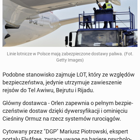
Linie lot­ni­cze w Polsce mają za­bez­pie­czo­ne dostawy paliwa. (Fot.
Getty Images)
Podobne sta­no­wi­sko zajmuje LOT, który ze wzglę­dów
bez­pie­czeń­stwa, jedynie utrzy­mu­je za­wie­sze­nie
rejsów do Tel Awiwu, Bejrutu i Rijadu.
Główny do­staw­ca - Orlen za­pew­nia o pełnym bez­pie­
czeń­stwie dostaw dzięki dy­wer­sy­fi­ka­cji i omi­nię­ciu
Cie­śni­ny Ormuz na rzecz sys­te­mów ru­ro­cią­gów.
Cy­to­wa­ny przez "DGP" Mariusz Pio­trow­ski, ekspert
portalu Fly4free, zwraca uwagę na barierę psy­cho­lo­