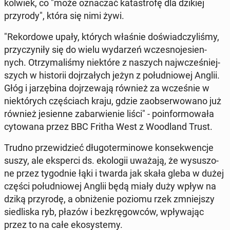
kol­wiek, co "może ozna­czać ka­ta­stro­fę dla dzikiej
przy­ro­dy", która się nimi żywi.
"Re­kor­do­we upały, których właśnie do­świad­czy­li­śmy,
przy­czy­ni­ły się do wielu wy­da­rzeń wcze­sno­je­sien­
nych. Otrzy­ma­li­śmy nie­któ­re z naszych naj­wcze­śniej­
szych w hi­sto­rii doj­rza­łych jeżyn z po­łu­dnio­wej Anglii.
Głóg i ja­rzę­bi­na doj­rze­wa­ją również za wcze­śnie w
nie­któ­rych czę­ściach kraju, gdzie za­ob­ser­wo­wa­no już
również je­sien­ne za­bar­wie­nie liści" - po­in­for­mo­wa­ła
cy­to­wa­na przez BBC Fritha West z Wo­odland Trust.
Trudno prze­wi­dzieć dłu­go­ter­mi­no­we kon­se­kwen­cje
suszy, ale eks­per­ci ds. eko­lo­gii uważają, że wy­su­szo­
ne przez ty­go­dnie łąki i twarda jak skała gleba w dużej
części po­łu­dnio­wej Anglii będą miały duży wpływ na
dziką przy­ro­dę, a ob­ni­że­nie poziomu rzek zmniej­szy
sie­dli­ska ryb, płazów i bez­krę­gow­ców, wpły­wa­jąc
przez to na całe eko­sys­te­my.