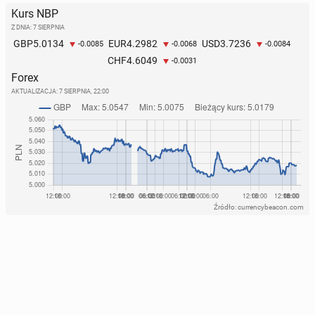
Kurs NBP
Z DNIA: 7 SIERPNIA
5.0134
4.2982
3.7236
GBP
EUR
USD
-0.0085
-0.0068
-0.0084
4.6049
CHF
-0.0031
Forex
AKTUALIZACJA:
7 SIERPNIA, 22:00
Źródło: currencybeacon.com