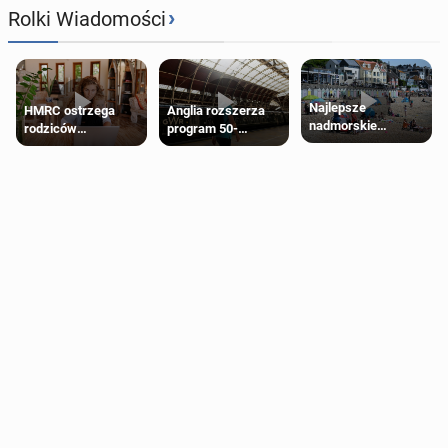
›
Rolki Wiadomości
Najlepsze
HMRC ostrzega
Anglia rozszerza
nadmorskie
rodziców
program 50-
miasteczko blisko
pobierających Child
procentowych
Londynu
Benefit. Mogą być
zniżek kolejowych
zobowiązani do
na 18-latków
zwrotu zasiłku