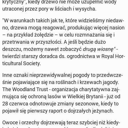
kry­tycz­ny", kiedy drzewo nie może uzu­peł­nić wody
utra­co­nej przez pory w li­ściach i wysycha.
"W wa­run­kach takich jak te, które wi­dzie­li­śmy nie­daw­
no, drzewa mogą re­ago­wać, pro­du­ku­jąc więcej nasion
– na przy­kład żo­łę­dzie – w celu roz­mna­ża­nia się i
prze­trwa­nia w przy­szło­ści. A jeśli będzie dużo
deszczu, możemy nawet zo­ba­czyć
drugą wiosnę" -
twier­dzi starszy doradca ds. ogrod­nic­twa w Royal Hor­
ti­cul­tu­ral Society.
Inne oznaki nie­prze­wi­dy­wal­nej pogody to przed­wcze­
śnie po­ja­wia­ją­ce się na ro­śli­nach i krze­wach jagody.
The Wo­odland Trust - or­ga­ni­za­cja cha­ry­ta­tyw­na zaj­
mu­ją­ca się ochroną lasów w Wiel­kiej Bry­ta­nii - już od
28 czerwca od­no­to­wu­je zmiany se­zo­no­we, kiedy to
pojawił się pierw­szy raport o doj­rza­łych je­ży­nach.
Owoce i orzechy doj­rze­wa­ją teraz szyb­ciej niż kie­dy­