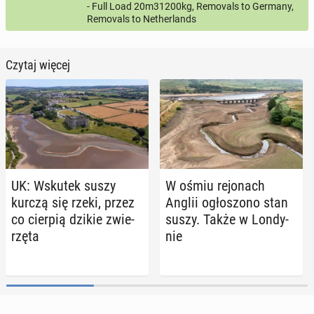
- Full Load 20m31200kg, Removals to Germany,
Removals to Netherlands
Czytaj więcej
UK: Wskutek suszy
W ośmiu re­jo­nach
kurczą się rzeki, przez
Anglii ogło­szo­no stan
co cierpią dzikie zwie­
suszy. Także w Lon­dy­
rzę­ta
nie