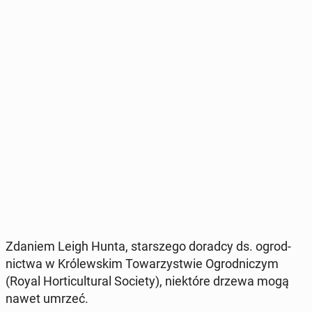
Zdaniem Leigh Hunta, star­sze­go doradcy ds. ogrod­
nic­twa w Kró­lew­skim To­wa­rzy­stwie Ogrod­ni­czym
(Royal Hor­ti­cul­tu­ral Society), nie­któ­re drzewa mogą
nawet umrzeć.