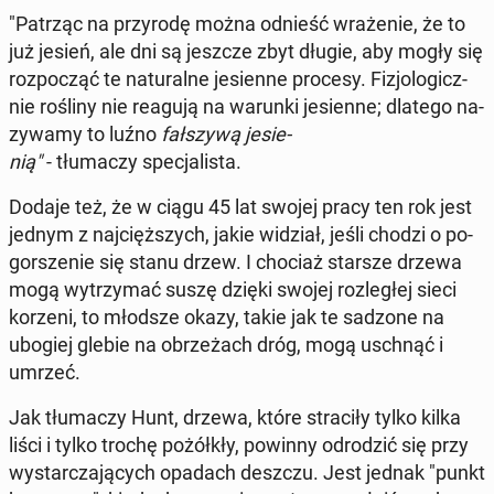
"Patrząc na przy­ro­dę można odnieść wra­że­nie, że to
już jesień, ale dni są jeszcze zbyt długie, aby mogły się
roz­po­cząć te na­tu­ral­ne je­sien­ne procesy. Fi­zjo­lo­gicz­
nie rośliny nie reagują na warunki je­sien­ne; dlatego na­
zy­wa­my to luźno
fał­szy­wą je­sie­
nią"
- tłu­ma­czy spe­cja­li­sta.
Dodaje też, że w ciągu 45 lat swojej pracy ten rok jest
jednym z naj­cięż­szych, jakie widział, jeśli chodzi o po­
gor­sze­nie się stanu drzew. I chociaż starsze drzewa
mogą wy­trzy­mać suszę dzięki swojej roz­le­głej sieci
korzeni, to młodsze okazy, takie jak te sadzone na
ubogiej glebie na obrze­żach dróg, mogą uschnąć i
umrzeć.
Jak tłu­ma­czy Hunt, drzewa, które stra­ci­ły tylko kilka
liści i tylko trochę po­żół­kły, powinny od­ro­dzić się przy
wy­star­cza­ją­cych opadach deszczu. Jest jednak "punkt