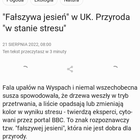
"Fał­szy­wa jesień" w UK. Przy­ro­da
"w stanie stresu"
21 SIERPNIA 2022, 08:00
Ten tekst przeczytasz w 3 minuty
Fala upałów na Wyspach i niemal wszech­obec­na
susza spo­wo­do­wa­ła, że drzewa weszły w tryb
prze­trwa­nia, a liście opad­sa­ją lub zmie­nia­ją
kolor w wyniku stresu - twier­dzą eks­per­ci, cy­to­
wa­ni przez portal BBC. To znak roz­po­znaw­czy
tzw. "fał­szy­wej jesieni", która nie jest dobra dla
przy­ro­dy.