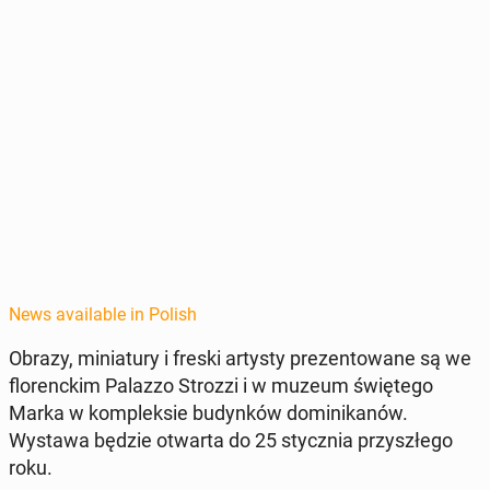
News available in Polish
Obrazy, miniatu­ry i freski artysty prezen­towane są we
flo­renckim Palazzo Strozzi i w muzeum świętego
Marka w kom­plek­sie bu­dynków do­minikanów.
Wystawa będzie otwarta do 25 sty­cz­nia przyszłego
roku.