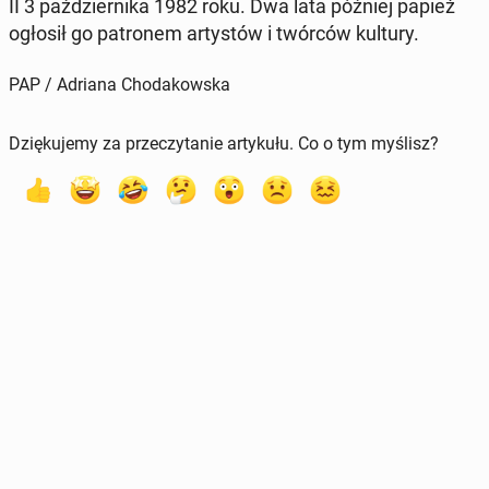
II 3 październi­ka 1982 roku. Dwa lata później papież
ogłosił go pa­tronem artys­tów i twórców kultury.
PAP / Adriana Chodakowska
Dziękujemy za przeczytanie artykułu. Co o tym myślisz?