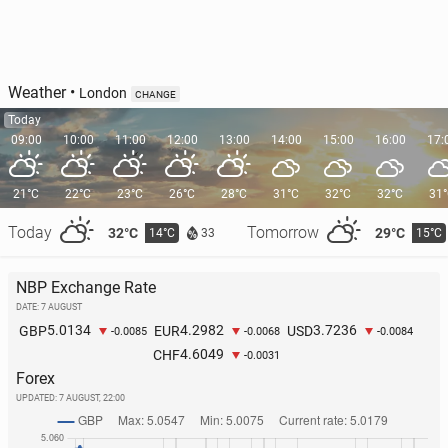
Weather
•
London
CHANGE
Today
09:00
10:00
11:00
12:00
13:00
14:00
15:00
16:00
17:
21°C
22°C
23°C
26°C
28°C
31°C
32°C
32°C
31
Today
Tomorrow
32°C
29°C
14°C
15°C
33
NBP Exchange Rate
DATE: 7 AUGUST
5.0134
4.2982
3.7236
GBP
EUR
USD
-0.0085
-0.0068
-0.0084
4.6049
CHF
-0.0031
Forex
UPDATED:
7 AUGUST, 22:00