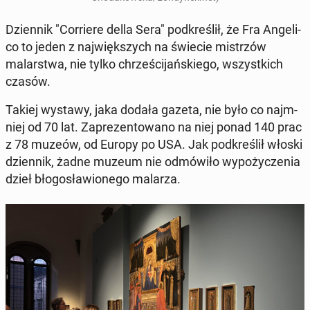
Dzi­en­nik "Cor­riere della Sera" pod­kreślił, że Fra An­geli­
co to jeden z na­jwięk­szych na świecie mis­trzów
malarst­wa, nie tylko chrześ­ci­jańskiego, wszys­t­kich
czasów.
Takiej wystawy, jaka dodała gazeta, nie było co na­jm­
niej od 70 lat. Za­prezen­towano na niej ponad 140 prac
z 78 muzeów, od Europy po USA. Jak pod­kreślił włoski
dzi­en­nik, żadne muzeum nie odmówiło wypoży­czenia
dzieł bło­gosław­ionego malarza.