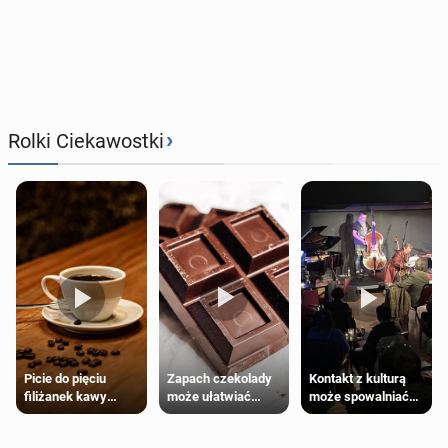
›
Rolki Ciekawostki
Zapach czekolady
Kontakt z kulturą
Picie do pięciu
może ułatwiać
może spowalniać
filiżanek kawy
trening siłowy
starzenie
dziennie jest
bezpieczne dla