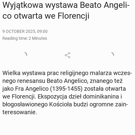
Wyjątkowa wystawa Beato An­geli­
co otwarta we Flo­rencji
9 OCTOBER 2025, 09:00
Reading time: 2 Minutes
Wielka wystawa prac re­ligi­jnego malarza wczes­
nego re­ne­san­su Beato An­geli­co, znanego też
jako Fra An­geli­co (1395-1455) została otwarta
we Flo­rencji. Ek­spozy­c­ja dzieł do­minikan­i­na i
bło­gosław­ionego Koś­cioła budzi ogromne zain­
tere­sowanie.