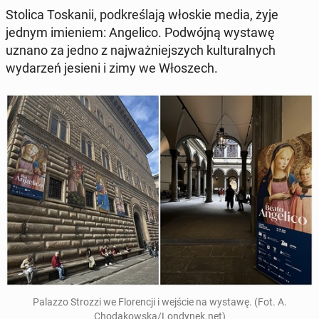
Stolica Toskanii, pod­kreśla­ją włoskie media, żyje
jednym imie­niem: An­geli­co. Pod­wójną wystawę
uznano za jedno z na­jważniejszych kul­tur­al­nych
wydarzeń jesieni i zimy we Włoszech.
Palazzo Strozzi we Flo­rencji i wejście na wystawę. (Fot. A.
Chodakows­ka/Lon­dynek.net)