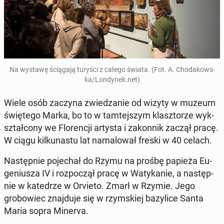
Na wystawę ścią­ga­ją turyści z całego świata. (Fot. A. Chodakows­
ka/Lon­dynek.net)
Wiele osób zaczyna zwiedzanie od wizyty w muzeum
świętego Marka, bo to w tamte­jszym klasz­torze wyk­
sz­tał­cony we Flo­rencji artysta i za­kon­nik zaczął pracę.
W ciągu kilku­nas­tu lat na­malował freski w 40 celach.
Następ­nie po­jechał do Rzymu na prośbę papieża Eu­
ge­niusza IV i rozpoczął pracę w Watykanie, a następ­
nie w kat­e­drze w Orvieto. Zmarł w Rzymie. Jego
grobowiec zna­j­du­je się w rzym­skiej bazylice Santa
Maria sopra Minerva.