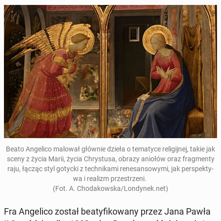
Beato An­geli­co malował głównie dzieła o tem­atyce re­ligi­jnej, takie jak
sceny z życia Marii, życia Chrys­tusa, obrazy aniołów oraz frag­men­ty
raju, łącząc styl gotycki z tech­nika­mi re­ne­san­sowy­mi, jak per­spek­ty­
wa i realizm przestrzeni.
(Fot. A. Chodakows­ka/Lon­dynek.net)
Fra An­geli­co został beat­y­fikowany przez Jana Pawła