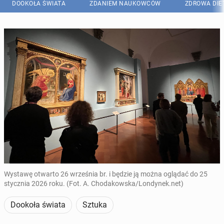
DOOKOŁA ŚWIATA
ZDANIEM NAUKOWCÓW
ZDROWA DIE
Wystawę otwarto 26 września br. i będzie ją można oglądać do 25
stycznia 2026 roku. (Fot. A. Chodakowska/Londynek.net)
Dookoła świata
Sztuka