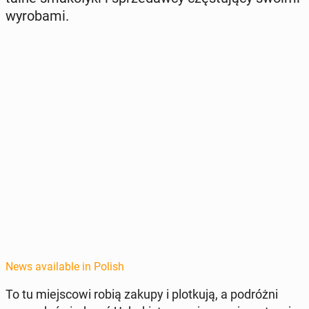
wyroba­mi.
News available in Polish
To tu miejs­cowi robią zakupy i plotku­ją, a po­dróżni