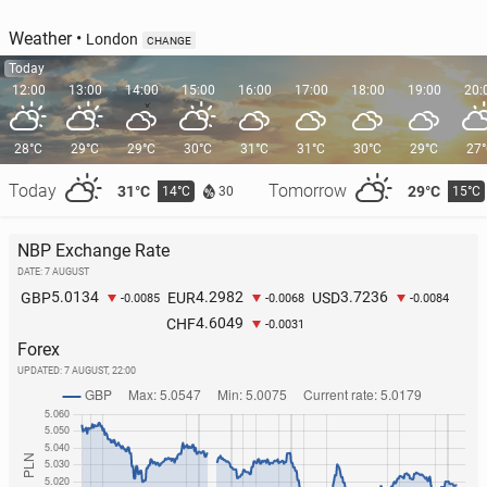
Weather
•
London
CHANGE
Today
12:00
13:00
14:00
15:00
16:00
17:00
18:00
19:00
20:
28°C
29°C
29°C
30°C
31°C
31°C
30°C
29°C
27
Today
Tomorrow
31°C
29°C
14°C
15°C
30
NBP Exchange Rate
DATE: 7 AUGUST
5.0134
4.2982
3.7236
GBP
EUR
USD
-0.0085
-0.0068
-0.0084
4.6049
CHF
-0.0031
Forex
UPDATED:
7 AUGUST, 22:00