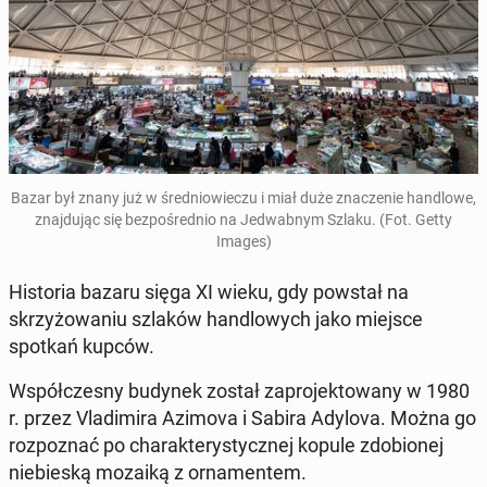
Bazar był znany już w śred­niowieczu i miał duże znacze­nie hand­lowe,
zna­j­du­jąc się bezpośred­nio na Jed­wab­nym Szlaku. (Fot. Getty
Images)
His­to­ria bazaru sięga XI wieku, gdy powstał na
skrzyżowa­niu szlaków hand­lowych jako miejsce
spotkań kupców.
Współczes­ny budynek został za­pro­jek­towany w 1980
r. przez Vladimi­ra Azimova i Sabira Adylova. Można go
rozpoz­nać po charak­terysty­cznej kopule zdo­bionej
niebieską mozaiką z or­na­mentem.