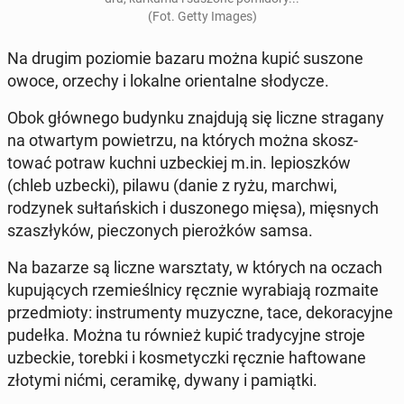
(Fot. Getty Images)
Na drugim poziomie bazaru można kupić suszone
owoce, orzechy i lokalne ori­en­talne słody­cze.
Obok głównego budynku zna­j­du­ją się liczne stra­gany
na ot­wartym powi­etrzu, na których można skosz­
tować potraw kuchni uzbeck­iej m.in. le­p­ioszków
(chleb uzbecki), pilawu (danie z ryżu, marchwi,
rodzynek suł­tańs­kich i dus­zonego mięsa), mięs­nych
sza­szłyków, piec­zonych pierożków samsa.
Na bazarze są liczne warsz­taty, w których na oczach
kupu­ją­cych rzemieśl­ni­cy ręcznie wyra­bi­a­ją roz­maite
przed­mio­ty: in­stru­men­ty muzy­czne, tace, deko­ra­cyjne
pudełka. Można tu również kupić trady­cyjne stroje
uzbeck­ie, torebki i kos­me­ty­cz­ki ręcznie haftowane
złotymi nićmi, ce­ramikę, dywany i pamiąt­ki.