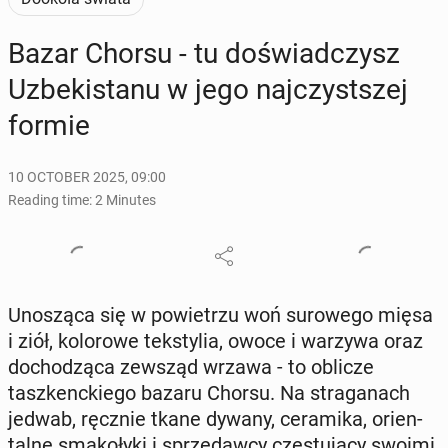
Bazar Chorsu - tu doświad­czysz
Uzbek­istanu w jego na­jczyst­szej
formie
10 OCTOBER 2025, 09:00
Reading time: 2 Minutes
Un­oszą­ca się w powi­etrzu woń surowego mięsa
i ziół, kolorowe tek­stylia, owoce i warzywa oraz
do­chodzą­ca zewsząd wrzawa - to oblicze
taszkenck­iego bazaru Chorsu. Na stra­ganach
jedwab, ręcznie tkane dywany, ce­rami­ka, ori­en­
talne smakoły­ki i sprzedaw­cy częs­tu­ją­cy swoimi