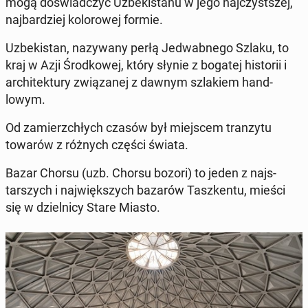
mogą doświad­czyć Uzbek­istanu w jego na­jczyst­szej,
na­jbardziej kolorowej formie.
Uzbek­istan, nazy­wany perłą Jed­wab­ne­go Szlaku, to
kraj w Azji Środ­kowej, który słynie z bogatej his­torii i
ar­chitek­tu­ry związanej z dawnym szlakiem hand­
lowym.
Od za­mierzchłych czasów był miejscem tranzy­tu
towarów z różnych części świata.
Bazar Chorsu (uzb. Chorsu bozori) to jeden z na­js­
tarszych i na­jwięk­szych bazarów Taszken­tu, mieści
się w dziel­ni­cy Stare Miasto.