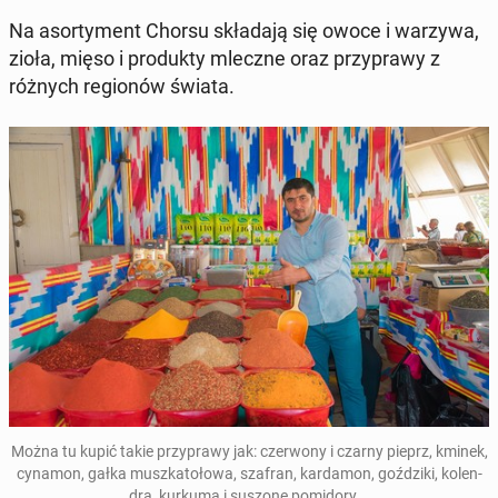
Na asorty­ment Chorsu składa­ją się owoce i warzywa,
zioła, mięso i pro­duk­ty mleczne oraz przyprawy z
różnych re­gionów świata.
Można tu kupić takie przyprawy jak: cz­er­wony i czarny pieprz, kminek,
cynamon, gałka muszka­tołowa, szafran, kar­da­mon, goździ­ki, kolen­
dra, kurkuma i suszone po­mi­do­ry...