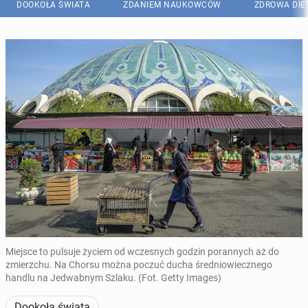
DOOKOŁA ŚWIATA
ZDANIEM NAUKOWCÓW
ZDROWA DIE
Miejsce to pulsuje życiem od wczesnych godzin porannych aż do
zmierzchu. Na Chorsu można poczuć ducha średniowiecznego
handlu na Jedwabnym Szlaku. (Fot. Getty Images)
Dookoła świata