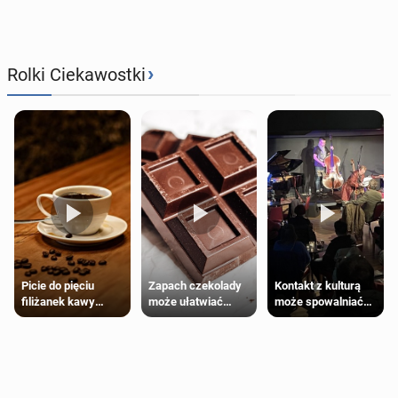
›
Rolki Ciekawostki
Zapach czekolady
Kontakt z kulturą
Picie do pięciu
może ułatwiać
może spowalniać
filiżanek kawy
trening siłowy
starzenie
dziennie jest
bezpieczne dla
większości
dorosłych