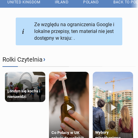
UNITED KINGDOM
IRLAND
POLAND
BACK TO PO
Ze względu na ograniczenia Google i
lokalne przepisy, ten materiał nie jest
dostępny w kraju: .
›
Rolki Czytelnia
Londyn się kocha i
nienawidzi
Wybory
Co Polacy w UK
mieszkaniowe