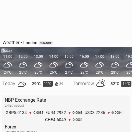
Weather
•
London
CHANGE
Today
11:00
12:00
13:00
14:00
15:00
16:00
17:00
18:00
19:
24°C
25°C
25°C
26°C
27°C
29°C
28°C
28°C
26
Today
Tomorrow
29°C
32°C
11°C
14°C
39
NBP Exchange Rate
DATE: 7 AUGUST
5.0134
4.2982
3.7236
GBP
EUR
USD
-0.0085
-0.0068
-0.0084
4.6049
CHF
-0.0031
Forex