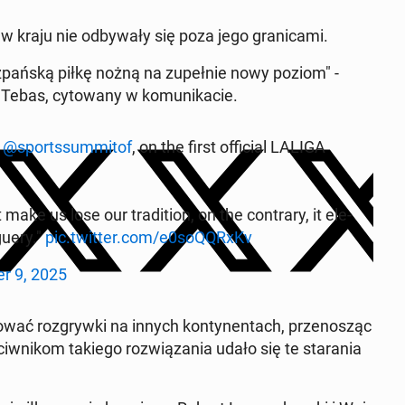
w kraju nie odby­wały się poza jego grani­ca­mi.
isz­pańską piłkę nożną na zu­pełnie nowy poziom" -
r Tebas, cy­towany w ko­mu­nika­cie.
e
@sportssum­mitof
, on the first of­fi­cial LALIGA
ake us lose our tra­di­tion, on the con­trary, it el­e­
guery."
pic.twitter.com/e0so­QQRxKv
r 9, 2025
mować roz­gry­w­ki na innych kon­ty­nen­tach, przenosząc
ci­wnikom takiego rozwiąza­nia udało się te stara­nia