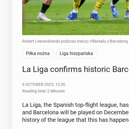
Robert Lewandowski podczas meczu Villarealu z Barceloną w
Piłka nożna
Liga hiszpańska
La Liga con­firms his­toric Ba
9 OCTOBER 2025, 12:30
Reading time: 2 Minutes
La Liga, the Spanish top-flight league, has
and Barcelona will be played on De­cem­ber 
history of the league that this has hap­pen