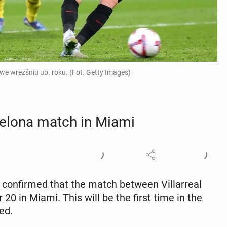
e wrezśniu ub. roku. (Fot. Getty Images)
rcelona match in Miami
 con­firmed that the match between Vil­lar­real
20 in Miami. This will be the first time in the
ed.