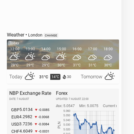
Weather
•
London
CHANGE
Today
12:00
13:00
14:00
15:00
16:00
17:00
18:00
19:00
28°C
29°C
29°C
30°C
31°C
31°C
30°C
29°C
Today
Tomorrow
31°C
29°C
14°C
1
30
NBP Exchange Rate
Forex
DATE: 7 AUGUST
UPDATED:
7 AUGUST, 22:00
5.0134
GBP
-0.0085
4.2982
EUR
-0.0068
3.7236
USD
-0.0084
4.6049
CHF
-0.0031