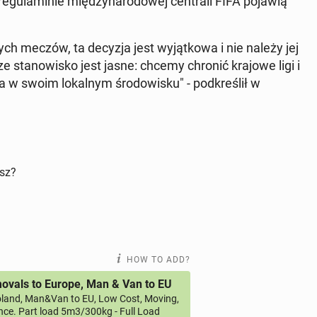
g­u­laminie między­nar­o­dowej cen­trali FIFA pojawią
a tych meczów, ta decyzja jest wyjątkowa i nie należy jej
ze stanowisko jest jasne: chcemy chronić krajowe ligi i
na w swoim lokalnym środowisku" - pod­kreślił w
isz?
HOW TO ADD?
vals to Europe, Man & Van to EU
land, Man&Van to EU, Low Cost, Moving,
ce. Part load 5m3/300kg - Full Load