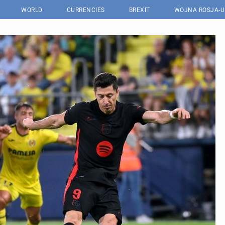
WORLD
CURRENCIES
BREXIT
WOJNA ROSJA-U