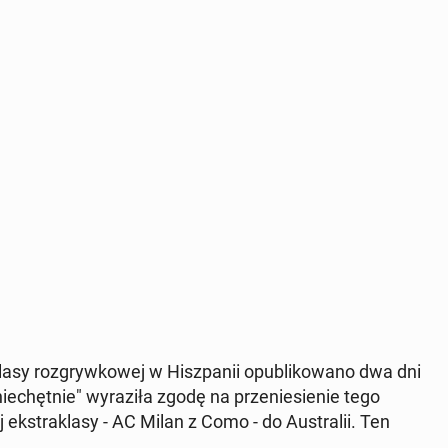
lasy roz­gry­wkowej w Hisz­panii op­ub­likowano dwa dni
niechęt­nie" wyraz­iła zgodę na prze­niesie­nie tego
k­strak­lasy - AC Milan z Como - do Aus­tralii. Ten