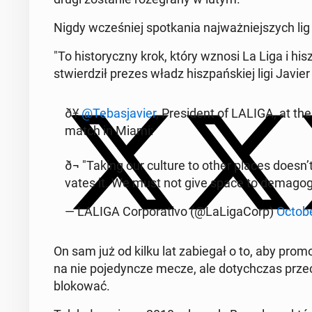
Nigdy wcześniej spotka­nia na­jważniejszych lig 
"To his­to­ryczny krok, który wznosi La Liga i h
stwierdz­ił prezes władz hisz­pańskiej ligi Javie
ð¥
@Tebas­javier
, Pres­i­dent of LALIGA, at th
match in Miami:
ð¬ "Taking our culture to other places doesn’t m
vates it. We must not give space to dem­a­go
— LALIGA Cor­po­ra­ti­vo (@LaLi­ga­Corp)
Octobe
On sam już od kilku lat za­b­ie­gał o to, aby pro­
na nie po­je­dyncze mecze, ale doty­chczas prze­
blokować.