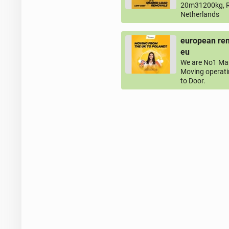
20m31200kg, R
Netherlands
european rem
eu
We are No1 Man
Moving operati
to Door.