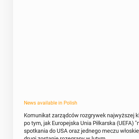
News available in Polish
Ko­mu­nikat zarząd­ców roz­gry­wek na­jwyższej k
po tym, jak Eu­rope­js­ka Unia Piłkars­ka (UEFA) "
spotka­nia do USA oraz jednego meczu włoskiej e
drugi zostanie roze­grany w lutym.