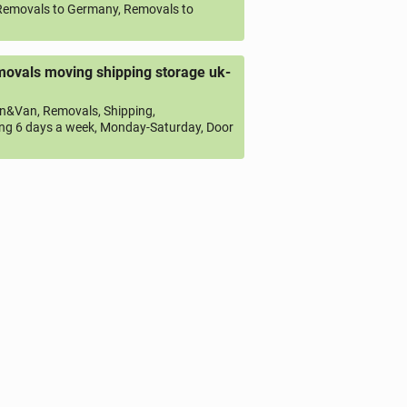
emovals to Germany, Removals to
ovals moving shipping storage uk-
&Van, Removals, Shipping,
ng 6 days a week, Monday-Saturday, Door