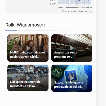
Source: currencybeacon.com
›
Rolki Wiadomości
HMRC ostrzega rodziców
Anglia rozszerza
pobierających Child
program 50-
Benefit. Mogą być
procentowych zniżek
zobowiązani do zwrotu
kolejowych na 18-latków
zasiłku
Najlepsze nadmorskie
Sztuczna inteligencja
miasteczko blisko
próbowała oszukać
Londynu
człowieka