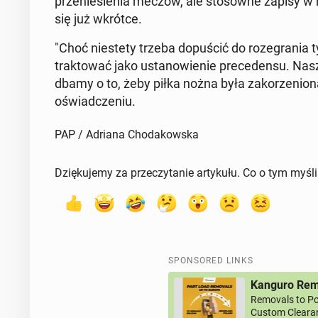
prze­niesienia meczów, ale stosowne zapisy w re
się już wkrótce.
"Choć ni­este­ty trzeba dop­uś­cić do roze­gra­ni
trak­tować jako us­tanowie­nie prece­den­su. Nas
dbamy o to, żeby piłka nożna była za­ko­rzenio
oświad­cze­niu.
PAP / Adriana Chodakowska
Dziękujemy za przeczytanie artykułu. Co o tym myśl
SPONSORED LINKS
Kanguro Remo
Removals to Po
Custom Clearan