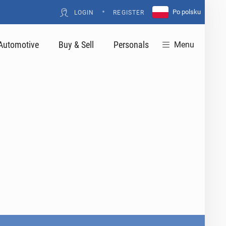
•
Po polsku
LOGIN
REGISTER
Automotive
Buy & Sell
Personals
Menu