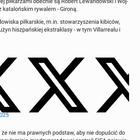
ej piłkarza­mi obecnie są Robert Lewandows­ki i Wo­j­
z kat­alońskim rywalem - Gironą.
dowiska piłkarskie, m.in. sto­warzyszenia kibiców,
n hisz­pańskiej ek­strak­lasy - w tym Vil­lar­realu i
2025
, że nie ma prawnych podstaw, aby nie dop­uś­cić do