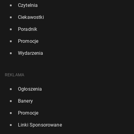
Czytelnia
Ciekawostki
Poradnik
Promocje
Norris będzie miał swoją figurę w słynnym muzeum
w Lon­dy­nie
Wydarzenia
20 marca, 16:30
REKLAMA
Ogłoszenia
Banery
Promocje
Linki Sponsorowane