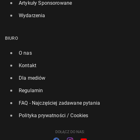
Artykuły Sponsorowane
Wydarzenia
Formuła 1: Ver­stap­pen wy­star­tu­je w 24-go­dzin­nym
wyścigu w Niem­czech
BIURO
10 marca, 08:30
O nas
Kontakt
Dla mediów
Regulamin
FAQ - Najczęściej zadawane pytania
Polityka prywatności / Cookies
DOŁĄCZ DO NAS: