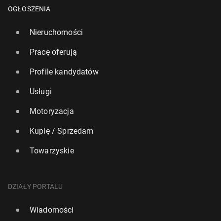
OGŁOSZENIA
Nieruchomości
Pracę oferują
Profile kandydatów
Usługi
Rajdowe MŚ: Od sezonu 2027 wraca runda w Wiel­
Motoryzacja
kiej Bry­ta­nii
Kupię / Sprzedam
24 marca, 08:30
Towarzyskie
DZIAŁY PORTALU
Wiadomości