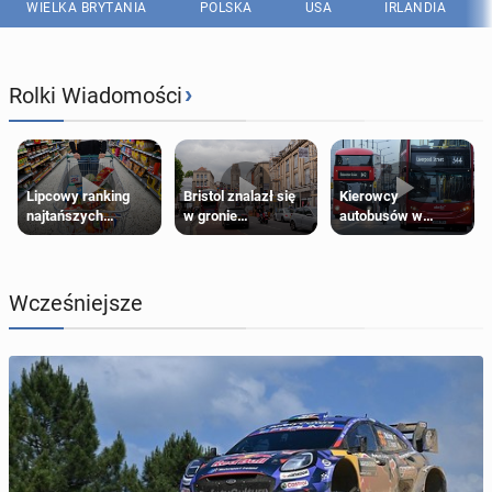
WIELKA BRYTANIA
POLSKA
USA
IRLANDIA
›
Rolki Wiadomości
Lipcowy ranking
Bristol znalazł się
Kierowcy
najtańszych
w gronie
autobusów w
supermarketów
najlepszych
Londynie
kierunków podróży
zapowiadają strajki
na świecie
Wcześniejsze