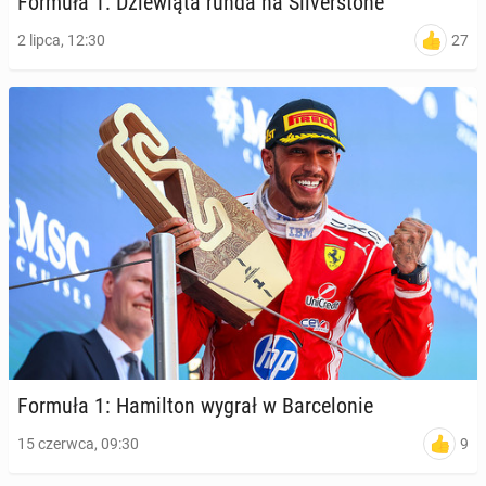
Formuła 1: Dzie­wią­ta runda na Si­lver­sto­ne
27
2 lipca, 12:30
Formuła 1: Ha­mil­ton wygrał w Bar­ce­lo­nie
9
15 czerwca, 09:30