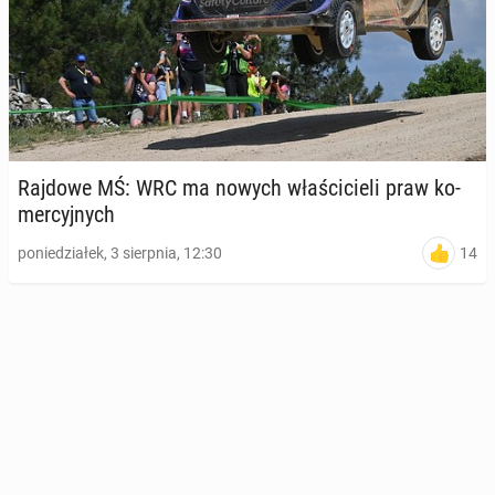
Rajdowe MŚ: WRC ma nowych wła­ści­cie­li praw ko­
mer­cyj­nych
14
poniedziałek, 3 sierpnia, 12:30