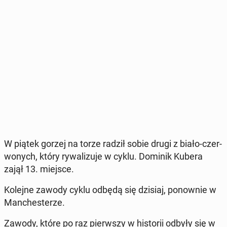
W piątek gorzej na torze radził sobie drugi z biało-czer­
wo­nych, który ry­wa­li­zu­je w cyklu. Dominik Kubera
zajął 13. miejsce.
Kolejne zawody cyklu odbędą się dzisiaj, po­now­nie w
Man­che­ste­rze.
Zawody, które po raz pierw­szy w hi­sto­rii odbyły się w