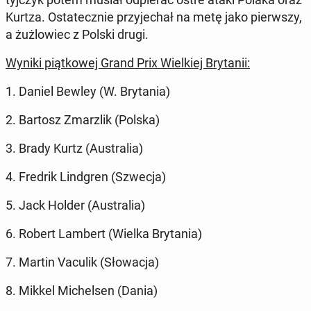
Kurtza. Osta­tecz­nie przy­je­chał na metę jako pierw­szy,
a żuż­lo­wiec z Polski drugi.
Wyniki piąt­ko­wej Grand Prix Wiel­kiej Bry­ta­nii:
1. Daniel Bewley (W. Bry­ta­nia)
2. Bartosz Zmar­z­lik (Polska)
3. Brady Kurtz (Au­stra­lia)
4. Fredrik Lind­gren (Szwecja)
5. Jack Holder (Au­stra­lia)
6. Robert Lambert (Wielka Bry­ta­nia)
7. Martin Vaculik (Sło­wa­cja)
8. Mikkel Mi­chel­sen (Dania)