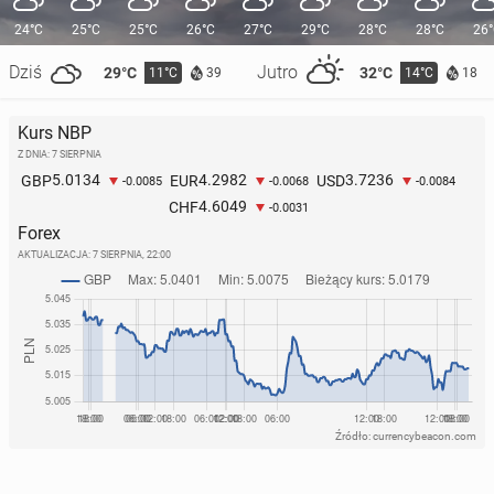
24°C
25°C
25°C
26°C
27°C
29°C
28°C
28°C
26
Dziś
Jutro
29°C
32°C
11°C
14°C
39
18
Kurs NBP
Z DNIA: 7 SIERPNIA
5.0134
4.2982
3.7236
GBP
EUR
USD
-0.0085
-0.0068
-0.0084
4.6049
CHF
-0.0031
Forex
AKTUALIZACJA:
7 SIERPNIA, 22:00
Źródło: currencybeacon.com