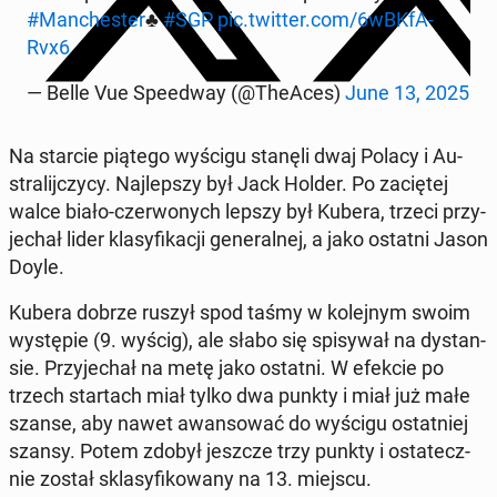
#Man­che­ster
♣️
#SGP
pic.twitter.com/6wBK­fA­
Rvx6
— Belle Vue Spe­edway (@TheAces)
June 13, 2025
Na starcie piątego wyścigu stanęli dwaj Polacy i Au­
stra­lij­czy­cy. Naj­lep­szy był Jack Holder. Po za­cię­tej
walce biało-czer­wo­nych lepszy był Kubera, trzeci przy­
je­chał lider kla­sy­fi­ka­cji ge­ne­ral­nej, a jako ostatni Jason
Doyle.
Kubera dobrze ruszył spod taśmy w ko­lej­nym swoim
wy­stę­pie (9. wyścig), ale słabo się spi­sy­wał na dy­stan­
sie. Przy­je­chał na metę jako ostatni. W efekcie po
trzech star­tach miał tylko dwa punkty i miał już małe
szanse, aby nawet awan­so­wać do wyścigu ostat­niej
szansy. Potem zdobył jeszcze trzy punkty i osta­tecz­
nie został skla­sy­fi­ko­wa­ny na 13. miejscu.