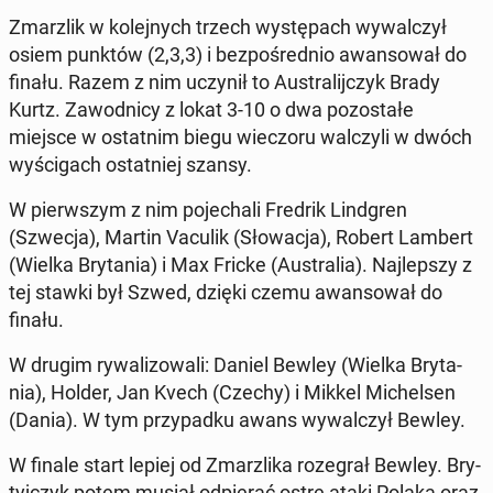
Zmar­z­lik w ko­lej­nych trzech wy­stę­pach wy­wal­czył
osiem punktów (2,3,3) i bez­po­śred­nio awan­so­wał do
finału. Razem z nim uczynił to Au­stra­lij­czyk Brady
Kurtz. Za­wod­ni­cy z lokat 3-10 o dwa po­zo­sta­łe
miejsce w ostat­nim biegu wie­czo­ru wal­czy­li w dwóch
wy­ści­gach ostat­niej szansy.
W pierw­szym z nim po­je­cha­li Fredrik Lind­gren
(Szwecja), Martin Vaculik (Sło­wa­cja), Robert Lambert
(Wielka Bry­ta­nia) i Max Fricke (Au­stra­lia). Naj­lep­szy z
tej stawki był Szwed, dzięki czemu awan­so­wał do
finału.
W drugim ry­wa­li­zo­wa­li: Daniel Bewley (Wielka Bry­ta­
nia), Holder, Jan Kvech (Czechy) i Mikkel Mi­chel­sen
(Dania). W tym przy­pad­ku awans wy­wal­czył Bewley.
W finale start lepiej od Zmar­z­li­ka ro­ze­grał Bewley. Bry­
tyj­czyk potem musiał od­pie­rać ostre ataki Polaka oraz