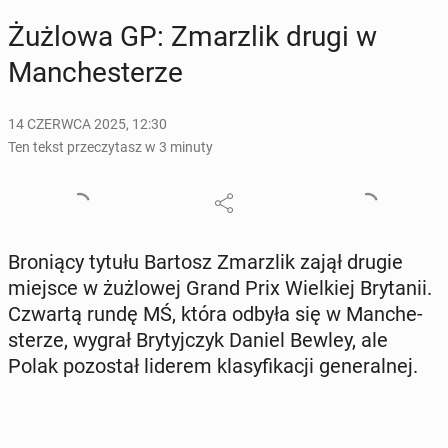
Żużlowa GP: Zmar­z­lik drugi w
Man­che­ste­rze
14 CZERWCA 2025, 12:30
Ten tekst przeczytasz w 3 minuty
Bro­nią­cy tytułu Bartosz Zmar­z­lik zajął drugie
miejsce w żuż­lo­wej Grand Prix Wiel­kiej Bry­ta­nii.
Czwartą rundę MŚ, która odbyła się w Man­che­
ste­rze, wygrał Bry­tyj­czyk Daniel Bewley, ale
Polak po­zo­stał liderem kla­sy­fi­ka­cji ge­ne­ral­nej.