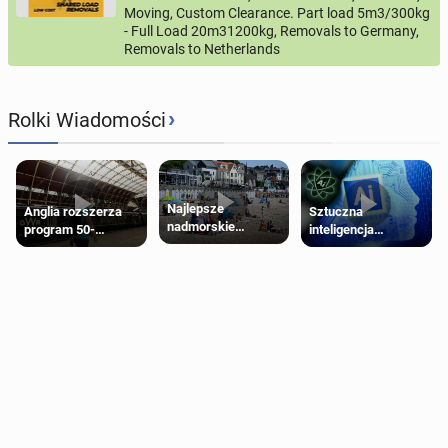
Moving, Custom Clearance. Part load 5m3/300kg
- Full Load 20m31200kg, Removals to Germany,
Removals to Netherlands
›
Rolki Wiadomości
Najlepsze
Anglia rozszerza
Sztuczna
nadmorskie
program 50-
inteligencja
miasteczko blisko
procentowych
próbowała oszukać
Londynu
zniżek kolejowych
człowieka
na 18-latków