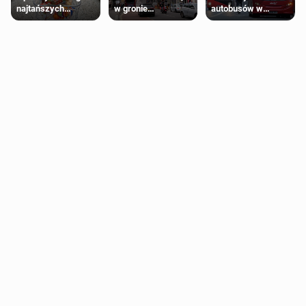
najtańszych
w gronie
autobusów w
supermarketów
najlepszych
Londynie
kierunków podróży
zapowiadają strajki
na świecie