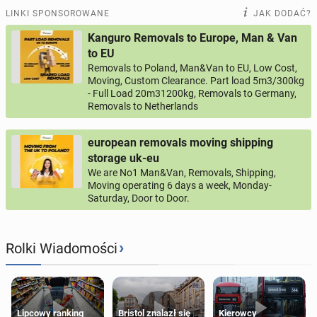
LINKI SPONSOROWANE
JAK DODAĆ?
Kanguro Removals to Europe, Man & Van
to EU
Removals to Poland, Man&Van to EU, Low Cost,
Moving, Custom Clearance. Part load 5m3/300kg
- Full Load 20m31200kg, Removals to Germany,
Removals to Netherlands
european removals moving shipping
storage uk-eu
We are No1 Man&Van, Removals, Shipping,
Moving operating 6 days a week, Monday-
Saturday, Door to Door.
›
Rolki Wiadomości
Lipcowy ranking
Bristol znalazł się
Kierowcy