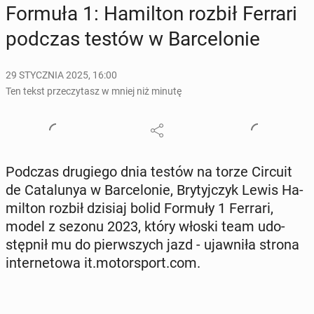
Formuła 1: Ha­mil­ton rozbił Ferrari
podczas testów w Bar­ce­lo­nie
29 STYCZNIA 2025, 16:00
Ten tekst przeczytasz w mniej niż minutę
Podczas dru­gie­go dnia testów na torze Circuit
de Ca­ta­lu­nya w Bar­ce­lo­nie, Bry­tyj­czyk Lewis Ha­
mil­ton rozbił dzisiaj bolid Formuły 1 Ferrari,
model z sezonu 2023, który włoski team udo­
stęp­nił mu do pierw­szych jazd - ujaw­ni­ła strona
in­ter­ne­to­wa it.mo­tor­sport.com.