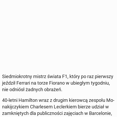
Sied­mio­krot­ny mistrz świata F1, który po raz pierw­szy
jeździł Ferrari na torze Fiorano w ubie­głym ty­go­dniu,
nie odniósł żadnych obrażeń.
40-letni Ha­mil­ton wraz z drugim kie­row­cą zespołu Mo­
na­kij­czy­kiem Char­le­sem Lec­ler­kiem bierze udział w
za­mknię­tych dla pu­blicz­no­ści za­ję­ciach w Bar­ce­lo­nie,