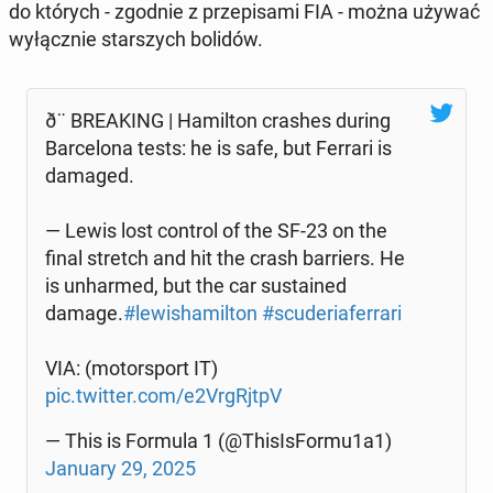
do których - zgodnie z prze­pi­sa­mi FIA - można używać
wy­łącz­nie star­szych bolidów.
ð¨ BRE­AKING | Ha­mil­ton crashes during
Bar­ce­lo­na tests: he is safe, but Ferrari is
damaged.
— Lewis lost control of the SF-23 on the
final stretch and hit the crash bar­riers. He
is unhar­med, but the car su­sta­ined
damage.
#le­wi­sha­mil­ton
#scu­de­ria­fer­ra­ri
VIA: (mo­tor­sport IT)
pic.twitter.com/e2VrgRjtpV
— This is Formula 1 (@Thi­sIs­For­mu1a1)
January 29, 2025