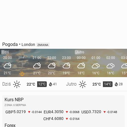
Pogoda
•
London
ZMIANA
Dziś
Jutro
20:00
20:41
21:00
22:00
23:00
00:00
01:00
02:00
03:
21°C
21°C
20°C
19°C
18°C
16°C
16°C
15
Dziś
Jutro
22°C
25°C
12°C
14°C
41
28
Kurs NBP
Z DNIA: 6 SIERPNIA
5.0219
4.3050
3.7320
GBP
EUR
USD
-0.0144
-0.0068
-0.0148
4.6080
CHF
-0.0164
Forex