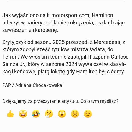
Jak wy­ja­śnio­no na it.mo­tor­sport.com, Ha­mil­ton
uderzył w bariery pod koniec okrą­że­nia, uszka­dza­jąc
za­wie­sze­nie i ka­ro­se­rię.
Bry­tyj­czyk od sezonu 2025 prze­szedł z Mer­ce­de­sa, z
którym zdobył sześć tytułów mistrza świata, do
Ferrari. We włoskim teamie za­stą­pił Hisz­pa­na Carlosa
Sainza Jr., który w sezonie 2024 wy­wal­czył w kla­sy­fi­
ka­cji koń­co­wej piątą lokatę gdy Ha­mil­ton był siódmy.
PAP / Adriana Chodakowska
Dziękujemy za przeczytanie artykułu. Co o tym myślisz?