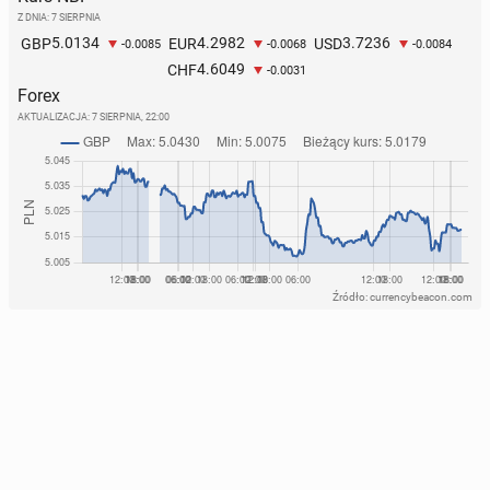
Z DNIA: 7 SIERPNIA
5.0134
4.2982
3.7236
GBP
EUR
USD
-0.0085
-0.0068
-0.0084
4.6049
CHF
-0.0031
Forex
AKTUALIZACJA:
7 SIERPNIA, 22:00
Źródło: currencybeacon.com