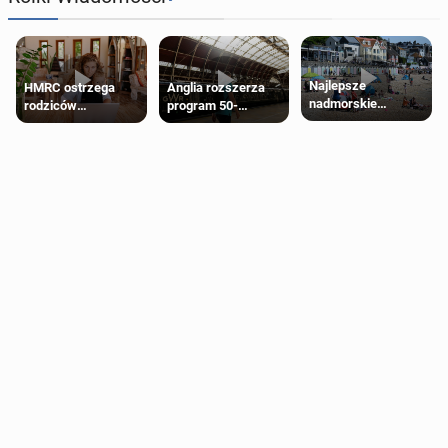
Najlepsze
HMRC ostrzega
Anglia rozszerza
nadmorskie
rodziców
program 50-
miasteczko blisko
pobierających Child
procentowych
Londynu
Benefit. Mogą być
zniżek kolejowych
zobowiązani do
na 18-latków
zwrotu zasiłku