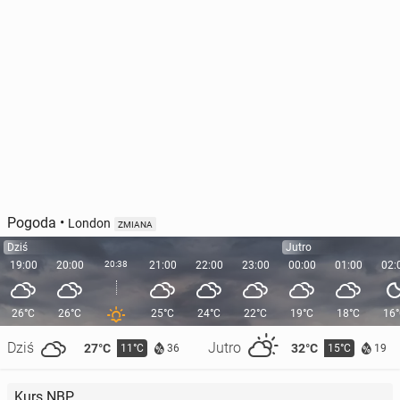
Pogoda
•
London
ZMIANA
Dziś
Jutro
19:00
20:00
20:38
21:00
22:00
23:00
00:00
01:00
02:
26°C
26°C
25°C
24°C
22°C
19°C
18°C
16
Dziś
Jutro
27°C
32°C
11°C
15°C
36
19
Kurs NBP