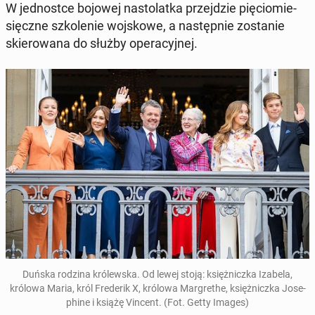
W jed­no­st­ce bojowej na­sto­lat­ka przej­dzie pię­cio­mie­
sięcz­ne szko­le­nie woj­sko­we, a na­stęp­nie zo­sta­nie
skie­ro­wa­na do służby ope­ra­cyj­nej.
Duńska rodzina kró­lew­ska. Od lewej stoją: księż­nicz­ka Izabela,
królowa Maria, król Fre­de­rik X, królowa Mar­gre­the, księż­nicz­ka Jo­se­
phi­ne i książę Vincent. (Fot. Getty Images)