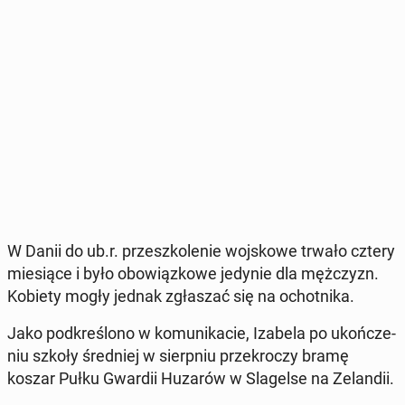
W Danii do ub.r. prze­szko­le­nie woj­sko­we trwało cztery
mie­sią­ce i było obo­wiąz­ko­we jedynie dla męż­czyzn.
Kobiety mogły jednak zgła­szać się na ochot­ni­ka.
Jako pod­kre­ślo­no w ko­mu­ni­ka­cie, Izabela po ukoń­cze­
niu szkoły śred­niej w sierp­niu prze­kro­czy bramę
koszar Pułku Gwardii Huzarów w Sla­gel­se na Ze­lan­dii.