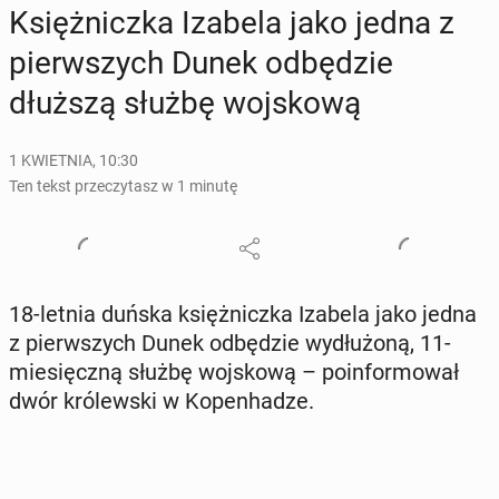
Księż­nicz­ka Izabela jako jedna z
pierw­szych Dunek od­bę­dzie
dłuższą służbę woj­sko­wą
1 KWIETNIA, 10:30
Ten tekst przeczytasz w 1 minutę
18-letnia duńska księż­nicz­ka Izabela jako jedna
z pierw­szych Dunek od­bę­dzie wy­dłu­żo­ną, 11-
mie­sięcz­ną służbę woj­sko­wą – po­in­for­mo­wał
dwór kró­lew­ski w Ko­pen­ha­dze.