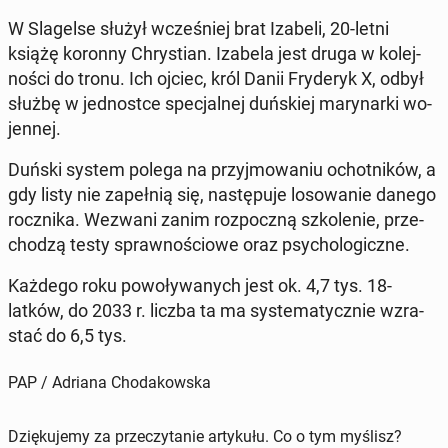
W Sla­gel­se służył wcze­śniej brat Izabeli, 20-letni
książę koronny Chry­stian. Izabela jest druga w ko­lej­
no­ści do tronu. Ich ojciec, król Danii Fry­de­ryk X, odbył
służbę w jed­no­st­ce spe­cjal­nej duń­skiej ma­ry­nar­ki wo­
jen­nej.
Duński system polega na przyj­mo­wa­niu ochot­ni­ków, a
gdy listy nie za­peł­nią się, na­stę­pu­je lo­so­wa­nie danego
rocz­ni­ka. Wezwani zanim roz­pocz­ną szko­le­nie, prze­
cho­dzą testy spraw­no­ścio­we oraz psy­cho­lo­gicz­ne.
Każdego roku po­wo­ły­wa­nych jest ok. 4,7 tys. 18-
latków, do 2033 r. liczba ta ma sys­te­ma­tycz­nie wzra­
stać do 6,5 tys.
PAP / Adriana Chodakowska
Dziękujemy za przeczytanie artykułu. Co o tym myślisz?