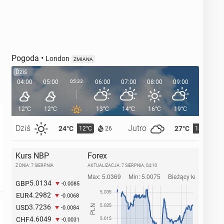
Pogoda
•
London
ZMIANA
Dziś
04:00
05:00
05:33
06:00
07:00
08:00
09:00
10:00
12°C
12°C
13°C
14°C
16°C
19°C
21°C
Dziś
Jutro
24°C
27°C
12°C
14°C
26
Kurs NBP
Forex
Z DNIA: 7 SIERPNIA
AKTUALIZACJA:
7 SIERPNIA, 04:10
5.0134
GBP
-0.0085
4.2982
EUR
-0.0068
3.7236
USD
-0.0084
4.6049
CHF
-0.0031