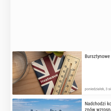
Bursz­ty­no­we
poniedziałek, 3 s
Nad­cho­dzi ko
znów wzrosn