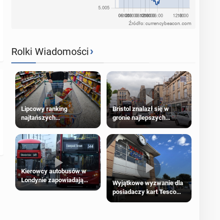
Źródło: currencybeacon.com
›
Rolki Wiadomości
Lipcowy ranking
Bristol znalazł się w
najtańszych
gronie najlepszych
supermarketów
kierunków podróży na
świecie
Kierowcy autobusów w
Londynie zapowiadają
Wyjątkowe wyzwanie dla
strajki
posiadaczy kart Tesco
Clubcard!