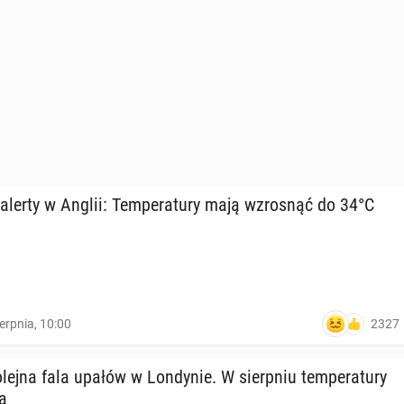
 alerty w Anglii: Tem­pe­ra­tu­ry mają wzro­snąć do 34°C
2327
ierpnia, 10:00
lejna fala upałów w Lon­dy­nie. W sierp­niu tem­pe­ra­tu­ry
ą