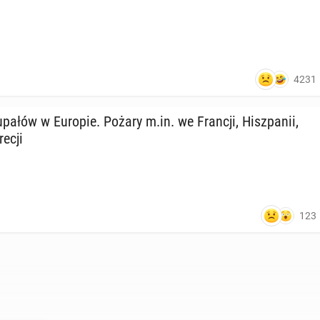
4231
upałów w Europie. Pożary m.in. we Francji, Hisz­pa­nii,
Grecji
123