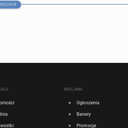
ROZWIŃ
iu re­gio­nach Anglii. Władze apelują o ogra­ni­cze­nie
TALU
REKLAMA
omości
Ogłoszenia
8209
lnia
Banery
e­mo­kra­ci: Każdy nowy dom w UK po­wi­nien mieć kli­ma­ty­
awostki
Promocje