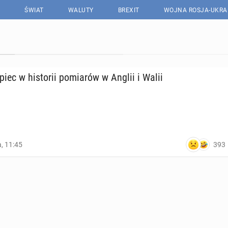
ŚWIAT
WALUTY
BREXIT
WOJNA ROSJA-UKRA
ipiec w hi­sto­rii po­mia­rów w Anglii i Walii
393
a, 11:45