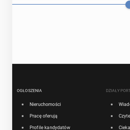
Susza w siedm
zużycia wody
OGŁOSZENIA
DZIAŁY POR
Nieruchomości
Wiad
29 lipca, 15:30
Pracę oferują
Czyte
Li­be­ral­ni D
Profile kandydatów
Ciek