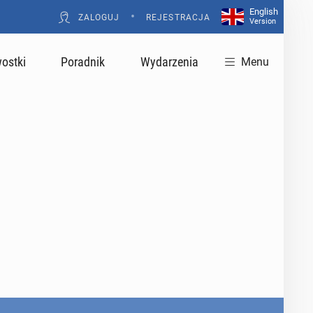
English
•
ZALOGUJ
REJESTRACJA
Version
ostki
Poradnik
Wydarzenia
Menu