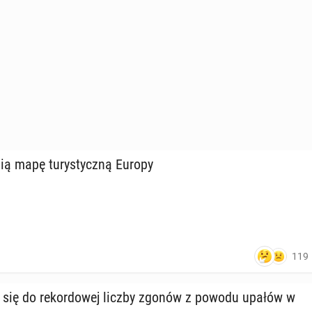
ą mapę tu­ry­stycz­ną Europy
119
 się do re­kor­do­wej liczby zgonów z powodu upałów w