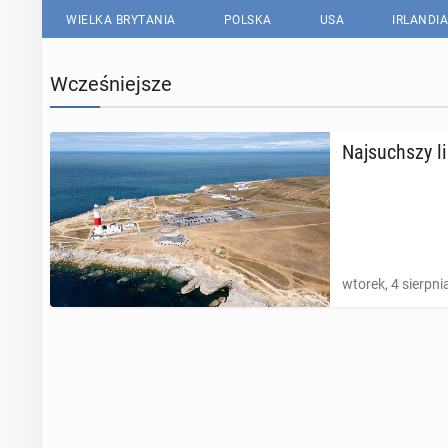
WIELKA BRYTANIA
POLSKA
USA
IRLANDIA
Wcześniejsze
Naj­such­szy l
wtorek, 4 sierpni