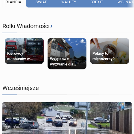
IRLANDIA
ŚWIAT
WALUTY
BREXIT
WOJNA R
›
Rolki Wiadomości
Kierowcy
Polacy to
Wyjątkowe
autobusów w
mięsożercy?
wyzwanie dla
Londynie
posiadaczy kart
zapowiadają strajki
Tesco Clubcard!
Wcześniejsze