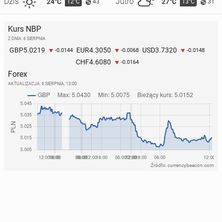
Dziś
Jutro
24°C
27°C
12°C
13°C
43
31
Kurs NBP
Z DNIA: 6 SIERPNIA
5.0219
4.3050
3.7320
GBP
EUR
USD
-0.0144
-0.0068
-0.0148
4.6080
CHF
-0.0164
Forex
AKTUALIZACJA:
6 SIERPNIA, 13:00
Źródło: currencybeacon.com