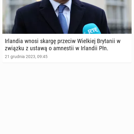
Ir­lan­dia wnosi skargę przeciw Wiel­kiej Bry­ta­nii w
związku z ustawą o amne­stii w Ir­lan­dii Płn.
21 grudnia 2023, 09:45