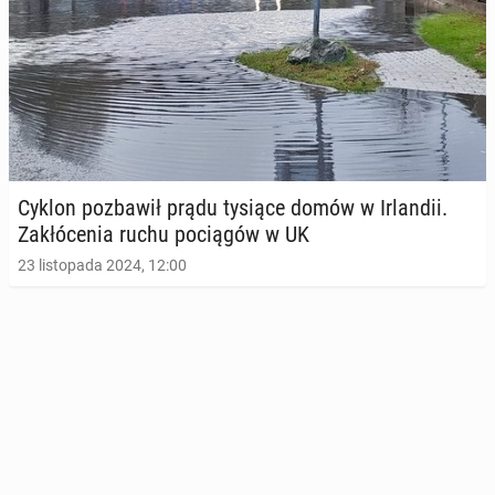
Cyklon po­zba­wił prądu tysiące domów w Ir­lan­dii.
Za­kłó­ce­nia ruchu po­cią­gów w UK
23 listopada 2024, 12:00