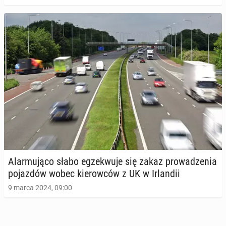
Alar­mu­ją­co słabo eg­ze­kwu­je się zakaz pro­wa­dze­nia
po­jaz­dów wobec kie­row­ców z UK w Ir­lan­dii
9 marca 2024, 09:00