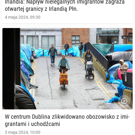
Ir­lan­dia: Napływ nie­le­gal­nych imi­gran­tów zagraża
otwar­tej granicy z Ir­lan­dią Płn.
4 maja 2024, 09:30
W centrum Dublina zli­kwi­do­wa­no obo­zo­wi­sko z imi­
gran­ta­mi i uchodź­ca­mi
3 maja 2024, 10:00