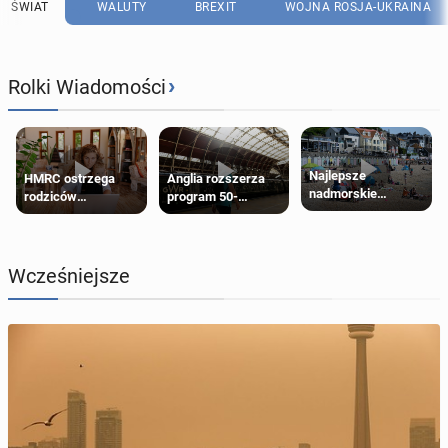
ŚWIAT
WALUTY
BREXIT
WOJNA ROSJA-UKRAINA
›
Rolki Wiadomości
Najlepsze
HMRC ostrzega
Anglia rozszerza
nadmorskie
rodziców
program 50-
miasteczko blisko
pobierających Child
procentowych
Londynu
Benefit. Mogą być
zniżek kolejowych
zobowiązani do
na 18-latków
zwrotu zasiłku
Wcześniejsze