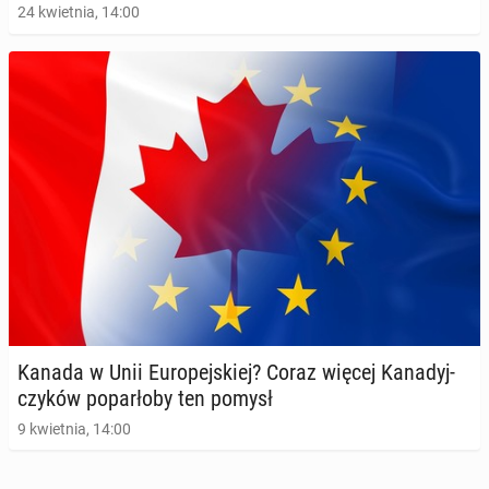
24 kwietnia, 14:00
Kanada w Unii Eu­ro­pej­skiej? Coraz więcej Ka­na­dyj­
czy­ków po­par­ło­by ten pomysł
9 kwietnia, 14:00