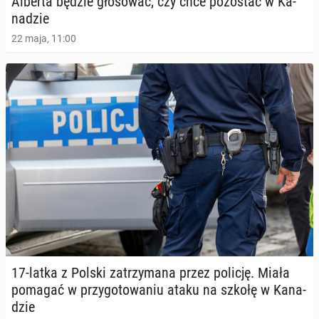
Alberta będzie gło­so­wać, czy chce po­zo­stać w Ka­
na­dzie
22 maja, 11:00
17-latka z Polski za­trzy­ma­na przez policję. Miała
pomagać w przy­go­to­wa­niu ataku na szkołę w Ka­na­
dzie