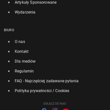
Artykuły Sponsorowane
Wydarzenia
BIURO
Kanada: Po wy­bo­rach do par­la­men­tu rząd utworzą
O nas
li­be­ra­ło­wie
Kontakt
29 kwietnia 2025, 11:00
Dla mediów
Regulamin
FAQ - Najczęściej zadawane pytania
Polityka prywatności / Cookies
DOŁĄCZ DO NAS: