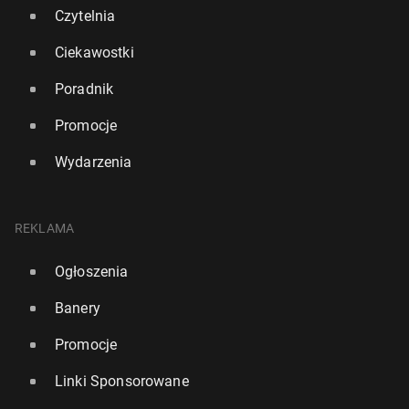
Czytelnia
Ciekawostki
Poradnik
Promocje
Wydarzenia
Kanada: Król Karol III wy­gło­sił w par­la­men­cie mowę
tronową
REKLAMA
28 maja 2025, 12:30
Ogłoszenia
Banery
Promocje
Linki Sponsorowane