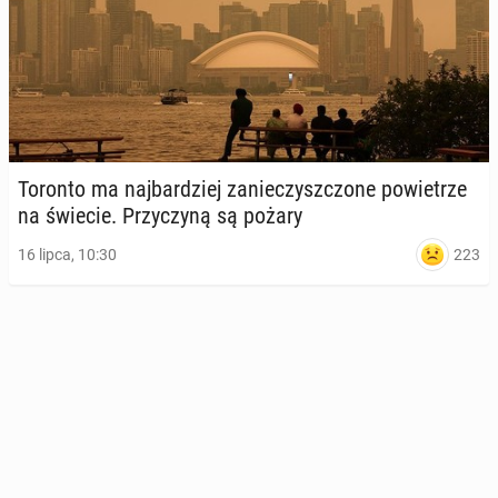
Toronto ma naj­bar­dziej za­nie­czysz­czo­ne po­wie­trze
na świecie. Przy­czy­ną są pożary
223
16 lipca, 10:30