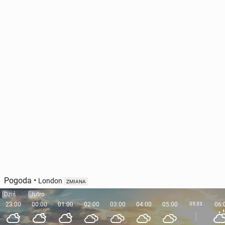
Pogoda
•
London
ZMIANA
Dziś
Jutro
23:00
00:00
01:00
02:00
03:00
04:00
05:00
05:33
06: