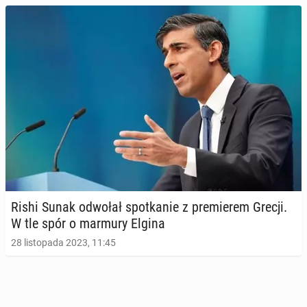
Rishi Sunak odwołał spo­tka­nie z pre­mie­rem Grecji.
W tle spór o marmury Elgina
28 listopada 2023, 11:45