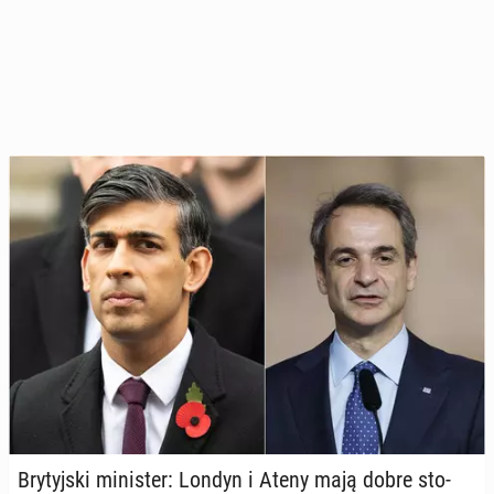
Bry­tyj­ski mi­ni­ster: Londyn i Ateny mają dobre sto­