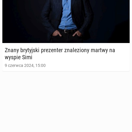
Znany bry­tyj­ski pre­zen­ter zna­le­zio­ny martwy na
wyspie Simi
9 czerwca 2024, 15:00