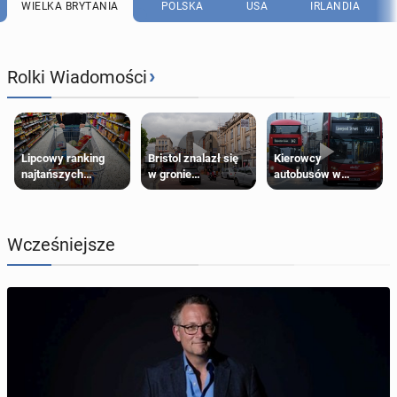
WIELKA BRYTANIA
POLSKA
USA
IRLANDIA
›
Rolki Wiadomości
Lipcowy ranking
Bristol znalazł się
Kierowcy
najtańszych
w gronie
autobusów w
supermarketów
najlepszych
Londynie
kierunków podróży
zapowiadają strajki
na świecie
Wcześniejsze