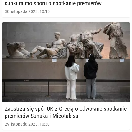
sun­ki mimo sporu o spo­tka­nie pre­mie­rów
30 listopada 2023, 10:15
Za­ostrza się spór UK z Grecją o od­wo­ła­ne spo­tka­nie
pre­mie­rów Sunaka i Mi­co­ta­ki­sa
29 listopada 2023, 10:30