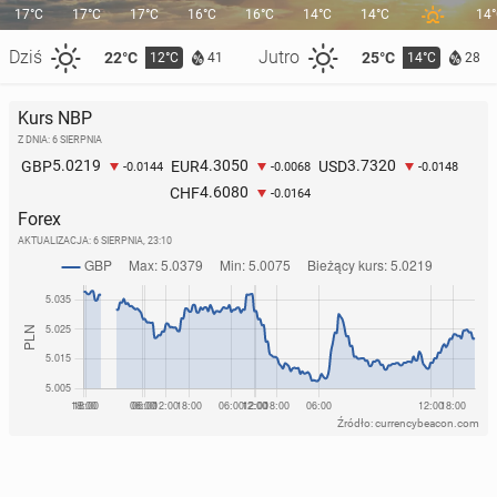
17°C
17°C
17°C
16°C
16°C
14°C
14°C
14
Dziś
Jutro
22°C
25°C
12°C
14°C
41
28
Kurs NBP
Z DNIA: 6 SIERPNIA
5.0219
4.3050
3.7320
GBP
EUR
USD
-0.0144
-0.0068
-0.0148
4.6080
CHF
-0.0164
Forex
AKTUALIZACJA:
6 SIERPNIA, 23:10
Źródło: currencybeacon.com