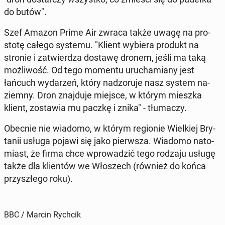
do butów".
Szef Amazon Prime Air zwraca także uwagę na pro­
sto­tę całego systemu. "Klient wybiera produkt na
stronie i za­twier­dza dostawę dronem, jeśli ma taką
moż­li­wość. Od tego momentu uru­cha­mia­ny jest
łańcuch wy­da­rzeń, który nad­zo­ru­je nasz system na­
ziem­ny. Dron znaj­du­je miejsce, w którym mieszka
klient, zo­sta­wia mu paczkę i znika" - tłu­ma­czy.
Obecnie nie wiadomo, w którym re­gio­nie Wiel­kiej Bry­
ta­nii usługa pojawi się jako pierw­sza. Wiadomo na­to­
miast, że firma chce wpro­wa­dzić tego rodzaju usługę
także dla klien­tów we Wło­szech (również do końca
przy­szłe­go roku).
BBC / Marcin Rychcik