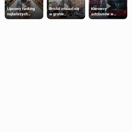
Lipcowy ranking
Bristol znalazł się
Kierowcy
najtańszych
w gronie
autobusów w
supermarketów
najlepszych
Londynie
kierunków podróży
zapowiadają strajki
na świecie