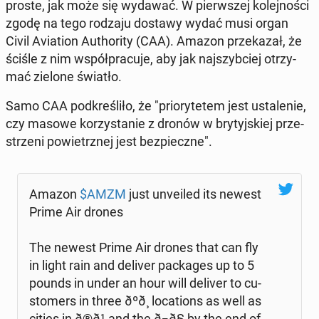
proste, jak może się wydawać. W pierw­szej ko­lej­no­ści
zgodę na tego rodzaju dostawy wydać musi organ
Civil Avia­tion Au­tho­ri­ty (CAA). Amazon prze­ka­zał, że
ściśle z nim współ­pra­cu­je, aby jak naj­szyb­ciej otrzy­
mać zielone światło.
Samo CAA pod­kre­śli­ło, że "prio­ry­te­tem jest usta­le­nie,
czy masowe ko­rzy­sta­nie z dronów w bry­tyj­skiej prze­
strze­ni po­wietrz­nej jest bez­piecz­ne".
Amazon
$AMZM
just unve­iled its newest
Prime Air drones
The newest Prime Air drones that can fly
in light rain and deliver pac­ka­ges up to 5
pounds in under an hour will deliver to cu­
sto­mers in three ðºð¸ lo­ca­tions as well as
cities in ð®ð¹ and the ð¬ð§ by the end of