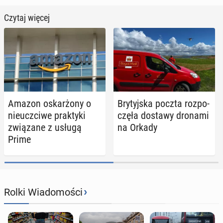
Czytaj więcej
Amazon oskar­żo­ny o
Bry­tyj­ska poczta roz­po­
nie­uczci­we prak­ty­ki
czę­ła dostawy dronami
zwią­za­ne z usługą
na Orkady
Prime
›
Rolki Wiadomości