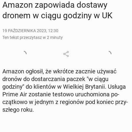
Amazon za­po­wia­da dostawy
dronem w ciągu godziny w UK
19 PAŹDZIERNIKA 2023, 12:30
Ten tekst przeczytasz w 2 minuty
Amazon ogłosił, że wkrótce zacznie używać
dronów do do­star­cza­nia paczek "w ciągu
godziny" do klien­tów w Wiel­kiej Bry­ta­nii. Usługa
Prime Air zo­sta­nie testowo uru­cho­mio­na po­
cząt­ko­wo w jednym z re­gio­nów pod koniec przy­
szłe­go roku.