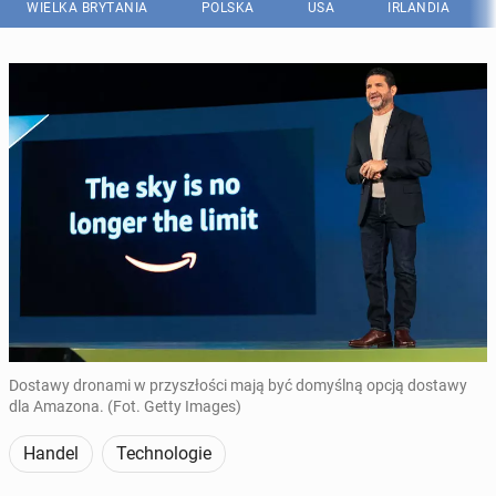
WIELKA BRYTANIA
POLSKA
USA
IRLANDIA
Dostawy dronami w przyszłości mają być domyślną opcją dostawy
dla Amazona. (Fot. Getty Images)
Handel
Technologie