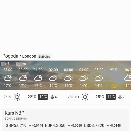
Pogoda
•
London
ZMIANA
Dziś
Jutro
23:00
00:00
01:00
02:00
03:00
04:00
05:00
05:33
06:
17°C
17°C
17°C
16°C
16°C
14°C
14°C
14
Dziś
Jutro
22°C
25°C
12°C
14°C
41
28
Kurs NBP
Z DNIA: 6 SIERPNIA
5.0219
4.3050
3.7320
GBP
EUR
USD
-0.0144
-0.0068
-0.0148