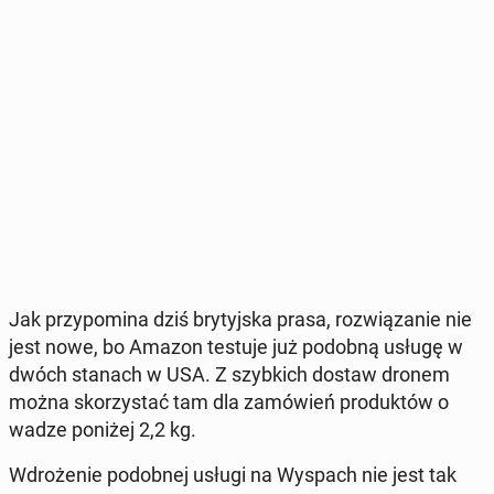
Jak przy­po­mi­na dziś bry­tyj­ska prasa, roz­wią­za­nie nie
jest nowe, bo Amazon testuje już podobną usługę w
dwóch stanach w USA. Z szyb­kich dostaw dronem
można sko­rzy­stać tam dla za­mó­wień pro­duk­tów o
wadze poniżej 2,2 kg.
Wdro­że­nie po­dob­nej usługi na Wyspach nie jest tak