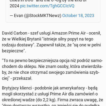
2024
pic.twitter.com/TghGC­CI­cVQ
— Evan (@StockMKT­Newz)
October 18, 2023
David Carbon - szef usługi Amazon Prime Air - ocenił,
że w Wiel­kiej Bry­ta­nii "ist­nie­je silny popyt na tego
rodzaju dostawy". Za­pew­nił także, że "są one w pełni
bez­piecz­ne".
"To na pewno bez­piecz­niej­sza opcja niż podróż sa­mo­
cho­dem do sklepu. Nie znam osoby, która stwier­dzi­ła­
by, że nie chce otrzy­mać swojego za­mó­wie­nia szyb­
ciej" - prze­ka­zał.
Bry­tyj­scy klienci - po­dob­nie jak ame­ry­kań­scy - będą
mogli sko­rzy­stać z usługi Prime Air dla za­mó­wień o
okre­ślo­nej wadze (do 2,2 kg). Firma zwraca uwagę, że
"dron do­star­czy wszyst­ko, co zmieści się do pudełka