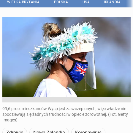
WIELKA BRYTANIA
POLSKA
USA
IRLANDIA
99,6 proc. mieszkańców Wysp jest zaszczepionych, więc władze nie
spodziewają się żadnych trudności w opiecie zdrowotnej. (Fot. Getty
Images)
Zdrowie
Nowa Zelandia
Koronawirus