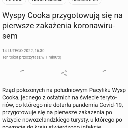
Wyspy Cooka przy­go­to­wu­ją się na
pierw­sze za­ka­że­nia ko­ro­na­wi­ru­
sem
14 LUTEGO 2022, 16:30
Ten tekst przeczytasz w 1 minutę
Rząd po­ło­żo­nych na po­łu­dnio­wym Pa­cy­fi­ku Wysp
Cooka, jednego z ostat­nich na świecie te­ry­to­
riów, do którego nie dotarła pan­de­mia Covid-19,
przy­go­to­wu­je się na pierw­sze za­ka­że­nia po
wizycie no­wo­ze­landz­kie­go turysty, u którego po
po­wro­cie do kraju stwier­dzo­no in­fek­cję.