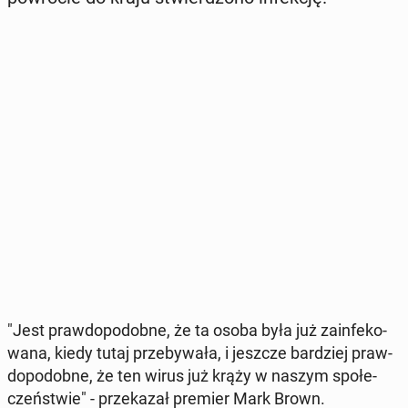
"Jest praw­do­po­dob­ne, że ta osoba była już za­in­fe­ko­
wa­na, kiedy tutaj prze­by­wa­ła, i jeszcze bar­dziej praw­
do­po­dob­ne, że ten wirus już krąży w naszym spo­łe­
czeń­stwie" - prze­ka­zał premier Mark Brown.