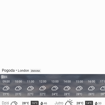
Pogoda
•
London
ZMIANA
Dziś
09:00
10:00
11:00
12:00
13:00
14:00
15:00
16:00
17:
21°C
21°C
22°C
22°C
24°C
28°C
28°C
28°C
28
Dziś
Jutro
28°C
28°C
16°C
14°C
46
33