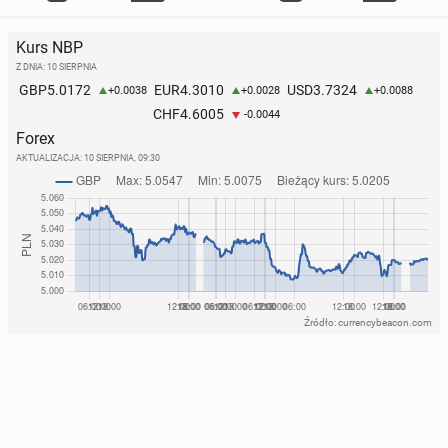
Kurs NBP
Z DNIA: 10 SIERPNIA
5.0172
4.3010
3.7324
GBP
EUR
USD
+0.0038
+0.0028
+0.0088
4.6005
CHF
-0.0044
Forex
AKTUALIZACJA:
10 SIERPNIA, 09:30
Źródło: currencybeacon.com