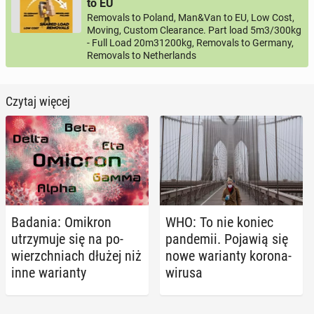
to EU
Removals to Poland, Man&Van to EU, Low Cost,
Moving, Custom Clearance. Part load 5m3/300kg
- Full Load 20m31200kg, Removals to Germany,
Removals to Netherlands
Czytaj więcej
Badania: Omikron
WHO: To nie koniec
utrzy­mu­je się na po­
pan­de­mii. Pojawią się
wierzch­niach dłużej niż
nowe wa­rian­ty ko­ro­na­
inne wa­rian­ty
wi­ru­sa