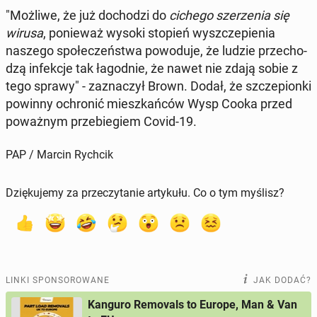
"Możliwe, że już do­cho­dzi do
cichego sze­rze­nia się
wirusa
, po­nie­waż wysoki stopień wy­szcze­pie­nia
naszego spo­łe­czeń­stwa po­wo­du­je, że ludzie prze­cho­
dzą in­fek­cje tak ła­god­nie, że nawet nie zdają sobie z
tego sprawy" - za­zna­czył Brown. Dodał, że szcze­pion­ki
powinny ochro­nić miesz­kań­ców Wysp Cooka przed
po­waż­nym prze­bie­giem Covid-19.
PAP / Marcin Rychcik
Dziękujemy za przeczytanie artykułu. Co o tym myślisz?
LINKI SPONSOROWANE
JAK DODAĆ?
Kanguro Removals to Europe, Man & Van