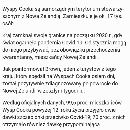
Wyspy Cooka są sa­mo­rząd­nym te­ry­to­rium sto­wa­rzy­
szo­nym z Nową Ze­lan­dią. Za­miesz­ku­je je ok. 17 tys.
osób.
Kraj zamknął swoje granice na po­cząt­ku 2020 r., gdy
świat ogar­nę­ła pan­de­mia Covid-19. Od stycz­nia mogą
do niego przy­by­wać, bez obo­wiąz­ku prze­cho­dze­nia
kwa­ran­tan­ny, miesz­kań­cy Nowej Ze­lan­dii.
Jak po­in­for­mo­wał Brown, jeden z tu­ry­stów z tego
kraju, który spędził na Wyspach Cooka osiem dni,
został po­zy­tyw­nie zdia­gno­zo­wa­ny po po­wro­cie do
Nowej Ze­lan­dii w zeszłym ty­go­dniu.
Według ofi­cjal­nych danych, 99,6 proc. miesz­kań­ców
Wysp Cooka powyżej 12. roku życia przy­ję­ło dwie
dawki szcze­pion­ki prze­ciw­ko Covid-19; 70 proc. z nich
otrzy­ma­ło również dawkę przy­po­mi­na­ją­cą.