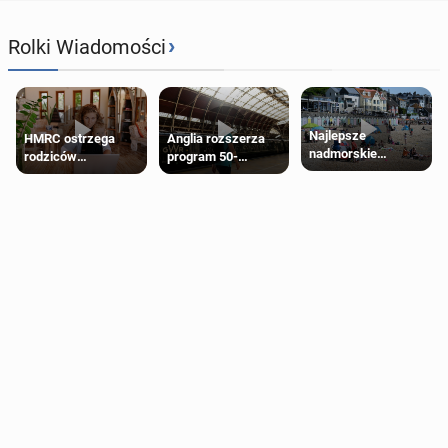
›
Rolki Wiadomości
Najlepsze
HMRC ostrzega
Anglia rozszerza
nadmorskie
rodziców
program 50-
miasteczko blisko
pobierających Child
procentowych
Londynu
Benefit. Mogą być
zniżek kolejowych
zobowiązani do
na 18-latków
zwrotu zasiłku