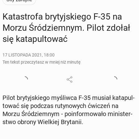
Ka­ta­stro­fa bry­tyj­skie­go F-35 na
Morzu Śród­ziem­nym. Pilot zdołał
się ka­ta­pul­to­wać
17 LISTOPADA 2021, 18:00
Ten tekst przeczytasz w mniej niż minutę
Pilot bry­tyj­skie­go my­śliw­ca F-35 musiał ka­ta­pul­
to­wać się podczas ru­ty­no­wych ćwiczeń na
Morzu Śród­ziem­nym - po­in­for­mo­wa­ło mi­ni­ster­
stwo obrony Wiel­kiej Bry­ta­nii.