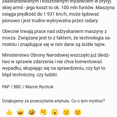
za­awan­so­wa­nym i kosz­tow­nym my­śliw­cem w bry­tyj­
skiej armii - jego koszt to ok. 100 mln funtów. Maszyna
osiąga pręd­kość do 1 931 km/h, może lądować
pionowo i jest trudno wy­kry­wal­na przez radary.
Obecnie trwają prace nad od­zy­ska­niem maszyny z
morza. Zwią­za­ne jest to z faktem, że tech­no­lo­gia sa­
mo­lo­tu i znaj­du­ją­ce się w nim dane są ściśle tajne.
Mi­ni­ster­stwo Obrony Na­ro­do­wej wsz­czę­ło już śledz­
two w sprawie zda­rze­nia i nie chce ko­men­to­wać
wypadku, sku­pia­jąc się na spraw­dze­niu, czy był to
błąd tech­nicz­ny, czy ludzki.
PAP / BBC / Marcin Rychcik
Dziękujemy za przeczytanie artykułu. Co o tym myślisz?