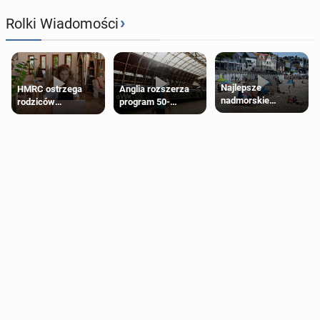
›
Rolki Wiadomości
Najlepsze
HMRC ostrzega
Anglia rozszerza
nadmorskie
rodziców
program 50-
miasteczko blisko
pobierających Child
procentowych
Londynu
Benefit. Mogą być
zniżek kolejowych
zobowiązani do
na 18-latków
zwrotu zasiłku