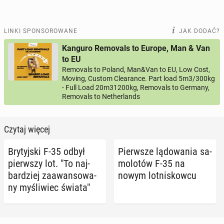
LINKI SPONSOROWANE
JAK DODAĆ?
Kanguro Removals to Europe, Man & Van
to EU
Removals to Poland, Man&Van to EU, Low Cost,
Moving, Custom Clearance. Part load 5m3/300kg
- Full Load 20m31200kg, Removals to Germany,
Removals to Netherlands
Czytaj więcej
Bry­tyj­ski F-35 odbył
Pierw­sze lą­do­wa­nia sa­
pierw­szy lot. "To naj­
mo­lo­tów F-35 na
bar­dziej za­awan­so­wa­
nowym lot­ni­skow­cu
ny my­śli­wiec świata"