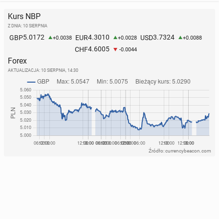
Kurs NBP
Z DNIA: 10 SIERPNIA
5.0172
4.3010
3.7324
GBP
EUR
USD
+0.0038
+0.0028
+0.0088
4.6005
CHF
-0.0044
Forex
AKTUALIZACJA:
10 SIERPNIA, 14:30
Źródło: currencybeacon.com