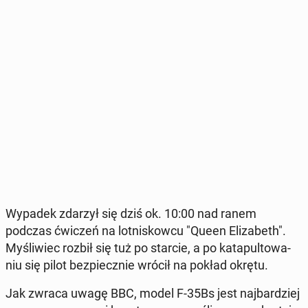
Wypadek zdarzył się dziś ok. 10:00 nad ranem
podczas ćwiczeń na lot­ni­skow­cu "Queen Eli­za­beth".
My­śli­wiec rozbił się tuż po starcie, a po ka­ta­pul­to­wa­
niu się pilot bez­piecz­nie wrócił na pokład okrętu.
Jak zwraca uwagę BBC, model F-35Bs jest naj­bar­dziej