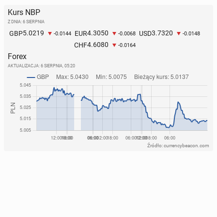
Kurs NBP
Z DNIA: 6 SIERPNIA
5.0219
4.3050
3.7320
GBP
EUR
USD
-0.0144
-0.0068
-0.0148
4.6080
CHF
-0.0164
Forex
AKTUALIZACJA:
6 SIERPNIA, 05:20
Źródło: currencybeacon.com