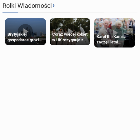
›
Rolki Wiadomości
Brytyjskiej
Coraz więcej kobiet
Karol III i Kamila
gospodarce grozi
w UK rezygnuje z
zaczęli letni
recesja, jeśli
roli druhny na
odpoczynek po
kryzys na Bliskim
ślubie
Igrzyskach
Wschodzie się
Wspólnoty w
przedłuży
Glasgow