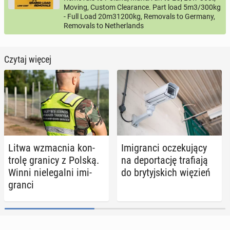
Moving, Custom Clearance. Part load 5m3/300kg
- Full Load 20m31200kg, Removals to Germany,
Removals to Netherlands
Czytaj więcej
Litwa wzmac­nia kon­
Imi­gran­ci ocze­ku­ją­cy
tro­lę granicy z Polską.
na de­por­ta­cję tra­fia­ją
Winni nie­le­gal­ni imi­
do bry­tyj­skich więzień
gran­ci