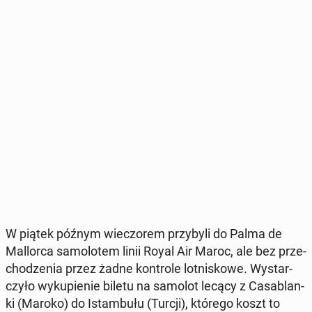
W piątek późnym wie­czo­rem przy­by­li do Palma de
Mal­lor­ca sa­mo­lo­tem linii Royal Air Maroc, ale bez prze­
cho­dze­nia przez żadne kon­tro­le lot­ni­sko­we. Wy­star­
czy­ło wy­ku­pie­nie biletu na samolot lecący z Ca­sa­blan­
ki (Maroko) do Istam­bu­łu (Turcji), którego koszt to