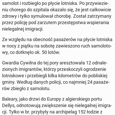
samolot i roz­bie­gło po płycie lot­ni­ska. Po przy­wie­zie­
niu chorego do szpi­ta­la okazało się, że jest cał­ko­wi­cie
zdrowy i tylko sy­mu­lo­wał chorobę. Został za­trzy­ma­ny
przez policję pod za­rzu­tem prze­stęp­stwa wspie­ra­nia
nie­le­gal­nej imi­gra­cji.
Ze względu na obec­ność pa­sa­że­rów na płycie lot­ni­ska
w nocy z piątku na sobotę za­wie­szo­no ruch sa­mo­lo­to­
wy, co do­tknę­ło ok. 50 lotów.
Gwardia Cywilna do tej pory aresz­to­wa­ła 12 od­na­le­
zio­nych imi­gran­tów, którzy prze­sko­czy­li ogro­dze­nie
lot­ni­sko­we i prze­bie­gli kilka ki­lo­me­trów do po­bli­skiej
gminy. Według danych policji, co naj­mniej 24 pa­sa­że­
rów zbiegło z sa­mo­lo­tu.
Baleary, jako drzwi do Europy z al­gier­skie­go portu
Dellys, od­no­to­wu­ją zwięk­sze­nie się nie­le­gal­nej imi­gra­
cji. Tylko w br. przy­by­ły na ar­chi­pe­lag 152 łodzie z