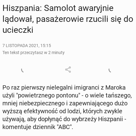
Hisz­pa­nia: Samolot awa­ryj­nie
lądował, pa­sa­że­ro­wie rzucili się do
uciecz­ki
7 LISTOPADA 2021, 15:15
Ten tekst przeczytasz w 2 minuty
Po raz pierw­szy nie­le­gal­ni imi­gran­ci z Maroka
użyli "po­wietrz­ne­go pontonu" - o wiele tań­sze­go,
mniej nie­bez­piecz­ne­go i za­pew­nia­ją­ce­go dużo
wyższą efek­tyw­ność od lodzi, których zwykle
używają, aby do­pły­nąć do wy­brze­ży Hisz­pa­nii -
ko­men­tu­je dzien­nik "ABC".