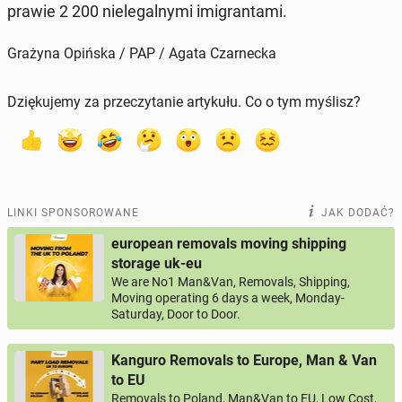
prawie 2 200 nie­le­gal­ny­mi imi­gran­ta­mi.
Grażyna Opińska / PAP / Agata Czarnecka
Dziękujemy za przeczytanie artykułu. Co o tym myślisz?
LINKI SPONSOROWANE
JAK DODAĆ?
european removals moving shipping
storage uk-eu
We are No1 Man&Van, Removals, Shipping,
Moving operating 6 days a week, Monday-
Saturday, Door to Door.
Kanguro Removals to Europe, Man & Van
to EU
Removals to Poland, Man&Van to EU, Low Cost,