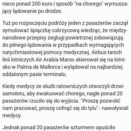
nieco ponad 200 euro i sposób "na chorego" wy­mu­sza­
ją­cy lą­do­wa­nie po drodze.
Tuż po roz­po­czę­ciu podróży jeden z pa­sa­że­rów zaczął
sy­mu­lo­wać śpiącz­kę cu­krzy­co­wą wiedząc, że mię­dzy­
na­ro­do­we prze­pi­sy żeglugi po­wietrz­nej zo­bo­wią­zu­ją
do pilnego lą­do­wa­nia w przy­pad­kach wy­ma­ga­ją­cych
na­tych­mia­sto­wej pomocy me­dycz­nej. Airbus tanich
linii lot­ni­czych Air Arabia Maroc skie­ro­wał się na lot­ni­
sko w Palma de Mal­lor­ca i wy­lą­do­wał na naj­bar­dziej
od­da­lo­nym pasie ter­mi­na­lu.
Kiedy medycy ze służb ra­tow­ni­czych otwo­rzy­li drzwi
sa­mo­lo­tu, aby ewa­ku­ować chorego, nagle ponad 20
pa­sa­że­rów rzuciło się do wyjścia. "Proszę po­zwo­lić
nam pra­co­wać, proszę cofnąć się do tylu" - na­wo­ły­wa­li
medycy.
Jednak ponad 20 pa­sa­że­rów sztur­mem opu­ści­ło