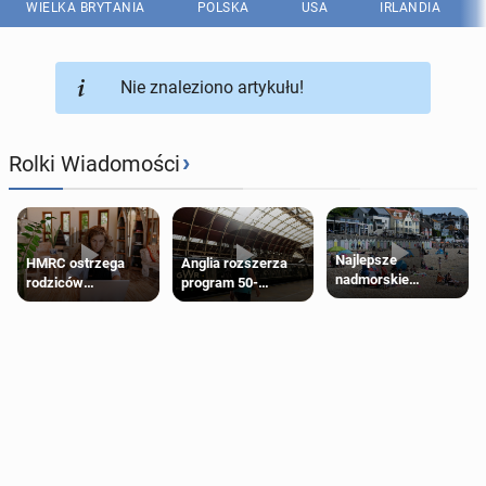
WIELKA BRYTANIA
POLSKA
USA
IRLANDIA
Nie znaleziono artykułu!
›
Rolki Wiadomości
Najlepsze
HMRC ostrzega
Anglia rozszerza
nadmorskie
rodziców
program 50-
miasteczko blisko
pobierających Child
procentowych
Londynu
Benefit. Mogą być
zniżek kolejowych
zobowiązani do
na 18-latków
zwrotu zasiłku