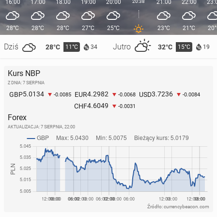
16:00
17:00
18:00
19:00
20:00
20:38
21:00
22:00
23:
28°C
28°C
28°C
27°C
25°C
23°C
21°C
20
Dziś
Jutro
28°C
32°C
11°C
15°C
34
19
Kurs NBP
Z DNIA: 7 SIERPNIA
5.0134
4.2982
3.7236
GBP
EUR
USD
-0.0085
-0.0068
-0.0084
4.6049
CHF
-0.0031
Forex
AKTUALIZACJA:
7 SIERPNIA, 22:00
Źródło: currencybeacon.com