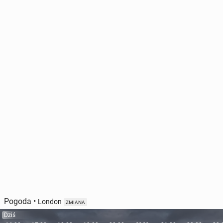
Pogoda
•
London
ZMIANA
Dziś