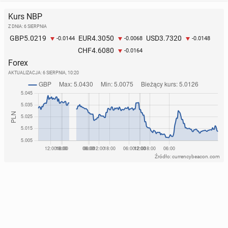
Kurs NBP
Z DNIA: 6 SIERPNIA
5.0219
4.3050
3.7320
GBP
EUR
USD
-0.0144
-0.0068
-0.0148
4.6080
CHF
-0.0164
Forex
AKTUALIZACJA:
6 SIERPNIA, 10:20
Źródło: currencybeacon.com