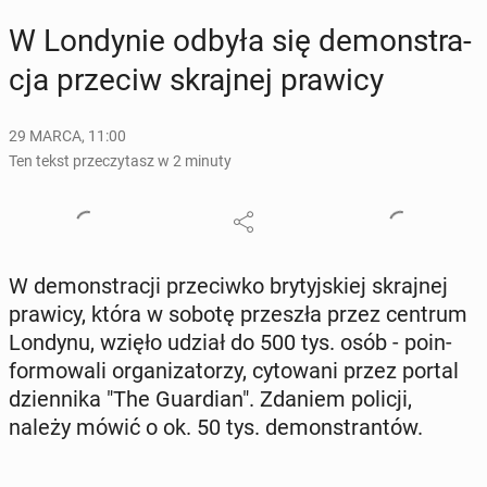
W Lon­dy­nie odbyła się de­mon­stra­
cja przeciw skraj­nej prawicy
29 MARCA, 11:00
Ten tekst przeczytasz w 2 minuty
W de­mon­stra­cji prze­ciw­ko bry­tyj­skiej skraj­nej
prawicy, która w sobotę prze­szła przez centrum
Londynu, wzięło udział do 500 tys. osób - po­in­
for­mo­wa­li or­ga­ni­za­to­rzy, cy­to­wa­ni przez portal
dzien­ni­ka "The Gu­ar­dian". Zdaniem policji,
należy mówić o ok. 50 tys. de­mon­stran­tów.