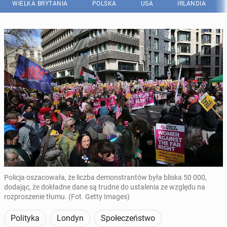
WIELKA BRYTANIA
POLSKA
USA
IRLANDIA
Policja oszacowała, że ​​liczba demonstrantów była bliska 50 000,
dodając, że dokładne dane są trudne do ustalenia ze względu na
rozproszenie tłumu. (Fot. Getty Images)
Polityka
Londyn
Społeczeństwo