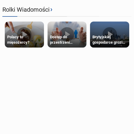
›
Rolki Wiadomości
Polacy to
Dostęp do
Brytyjskiej
mięsożercy?
przestrzeni
gospodarce grozi
przeznaczonych
recesja, jeśli
dla jednej płci ma
kryzys na Bliskim
opierać się
Wschodzie się
wyłącznie na płci
przedłuży
biologicznej