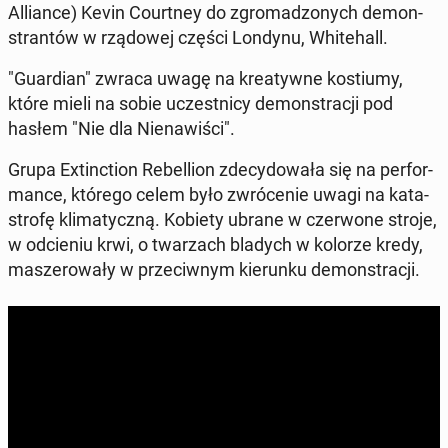
Al­lian­ce) Kevin Co­urt­ney do zgro­ma­dzo­nych de­mon­
stran­tów w rzą­do­wej części Londynu, Whi­te­hall.
"Gu­ar­dian" zwraca uwagę na kre­atyw­ne ko­stiu­my,
które mieli na sobie uczest­ni­cy de­mon­stra­cji pod
hasłem "Nie dla Nie­na­wi­ści".
Grupa Extinc­tion Re­bel­lion zde­cy­do­wa­ła się na per­for­
man­ce, którego celem było zwró­ce­nie uwagi na ka­ta­
stro­fę kli­ma­tycz­ną. Kobiety ubrane w czer­wo­ne stroje,
w od­cie­niu krwi, o twa­rzach bladych w kolorze kredy,
ma­sze­ro­wa­ły w prze­ciw­nym kie­run­ku de­mon­stra­cji.