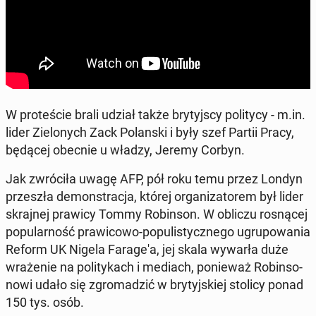
W pro­te­ście brali udział także bry­tyj­scy po­li­ty­cy - m.in.
lider Zie­lo­nych Zack Po­lan­ski i były szef Partii Pracy,
będącej obecnie u władzy, Jeremy Corbyn.
Jak zwró­ci­ła uwagę AFP, pół roku temu przez Londyn
prze­szła de­mon­stra­cja, której or­ga­ni­za­to­rem był lider
skraj­nej prawicy Tommy Ro­bin­son. W obliczu ro­sną­cej
po­pu­lar­ność pra­wi­co­wo-po­pu­li­stycz­ne­go ugru­po­wa­nia
Reform UK Nigela Fa­ra­ge­'a, jej skala wywarła duże
wra­że­nie na po­li­ty­kach i mediach, po­nie­waż Ro­bin­so­
no­wi udało się zgro­ma­dzić w bry­tyj­skiej stolicy ponad
150 tys. osób.