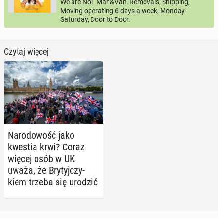
We are No1 Man&Van, Removals, Shipping,
Moving operating 6 days a week, Monday-
Saturday, Door to Door.
Czytaj więcej
Na­ro­do­wość jako
kwestia krwi? Coraz
więcej osób w UK
uważa, że Bry­tyj­czy­
kiem trzeba się urodzić