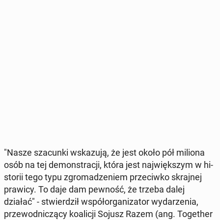
"Nasze sza­cun­ki wska­zu­ją, że jest około pół miliona
osób na tej de­mon­stra­cji, która jest naj­więk­szym w hi­
sto­rii tego typu zgro­ma­dze­niem prze­ciw­ko skraj­nej
prawicy. To daje dam pewność, że trzeba dalej
działać" - stwier­dził współ­or­ga­ni­za­tor wy­da­rze­nia,
prze­wod­ni­czą­cy ko­ali­cji Sojusz Razem (ang. To­ge­ther