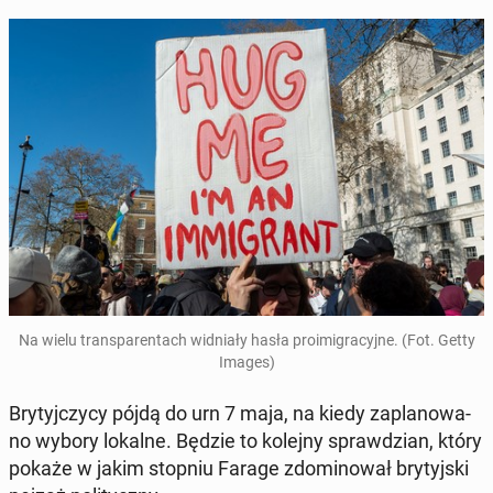
Na wielu trans­pa­ren­tach wid­nia­ły hasła pro­imi­gra­cyj­ne. (Fot. Getty
Images)
Bry­tyj­czy­cy pójdą do urn 7 maja, na kiedy za­pla­no­wa­
no wybory lokalne. Będzie to kolejny spraw­dzian, który
pokaże w jakim stopniu Farage zdo­mi­no­wał bry­tyj­ski